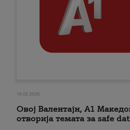
16.02.2026
Овој Валентајн, A1 Македо
отворија темата за safe dat