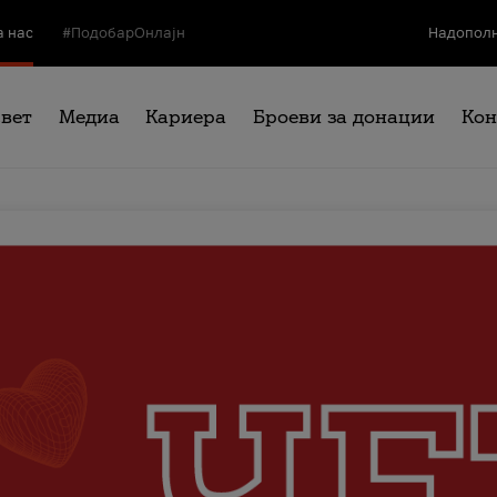
а нас
#ПодобарОнлајн
Надополн
свет
Медиа
Кариера
Броеви за донации
Кон