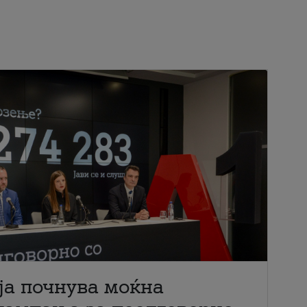
ја почнува моќна