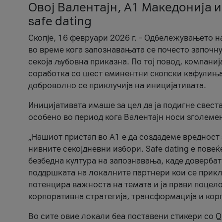
Овој Валентајн, A1 Македонија и
safe dating
Скопје, 16 февруари 2026 г. – Одбележувањето н
во време кога запознавањата се почесто започну
секоја љубовна приказна. По тој повод, компаниј
соработка со шест еминентни скопски кафулиња, Ч
доброволно се приклучија на иницијативата.
Иницијативата имаше за цел да ја подигне свест
особено во период кога Валентајн носи зголеме
„Нашиот пристап во А1 е да создадеме вредност з
нивните секојдневни избори. Safe dating е пове
безбедна култура на запознавања, каде довербат
поддршката на локалните партнери кои се приклу
потенцира важноста на темата и ја прави поцело
корпоративна стратегија, трансформација и кор
Во сите овие локали беа поставени стикери со Q