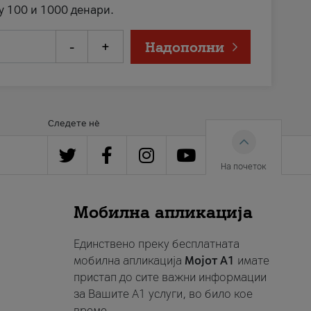
у 100 и 1000 денари.
-
+
Надополни
Следете нè
На почеток
Мобилна апликација
Единствено преку бесплатната
мобилна апликација
Мојот A1
имате
пристап до сите важни информации
за Вашите A1 услуги, во било кое
време.