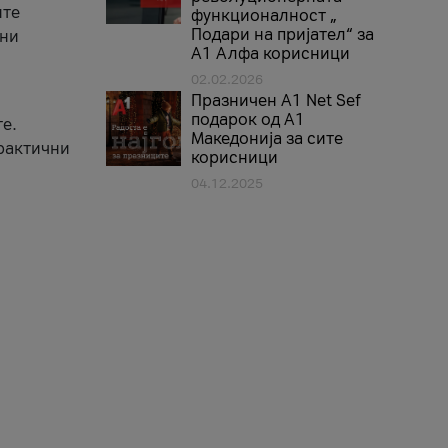
ите
функционалност „
Подари на пријател“ за
вни
А1 Алфа корисници
02.02.2026
Празничен A1 Net Sеf
подарок од А1
е.
Македонија за сите
практични
корисници
04.12.2025