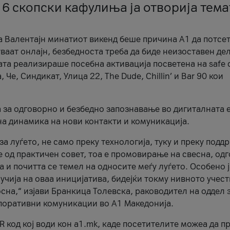
 6 скопски кафулиња ја отворија тема
а Валентајн минатиот викенд беше причина А1 да потсет
ваат онлајн, безбедноста треба да биде неизоставен дел
ата реализираше посебна активација посветена на safe d
е, Синдикат, Улица 22, The Dude, Chillin’ и Bar 90 кои
а за одговорно и безбедно запознавање во дигиталната 
на динамика на нови контакти и комуникација.
а луѓето, не само преку технологија, туку и преку подд
ќе од практичен совет, тоа е промовирање на свесна, од
а и почитта се темел на односите меѓу луѓето. Особено 
чија на оваа иницијатива, бидејќи токму нивното учест
сна,“ изјави Бранкица Толевска, раководител на оддел 
поративни комуникации во А1 Македонија.
R код кој води кон a1.mk, каде посетителите можеа да п