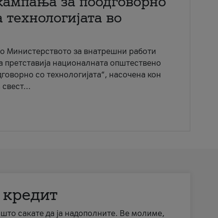
кампања за поодговорно
 технологијата во
со Министерството за внатрешни работи
ја претставија националната општествено
говорно со технологијата“, насочена кон
свест...
 кредит
а што сакате да ја надополните. Ве молиме,