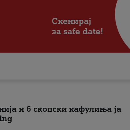
нија и 6 скопски кафулиња ја
ing