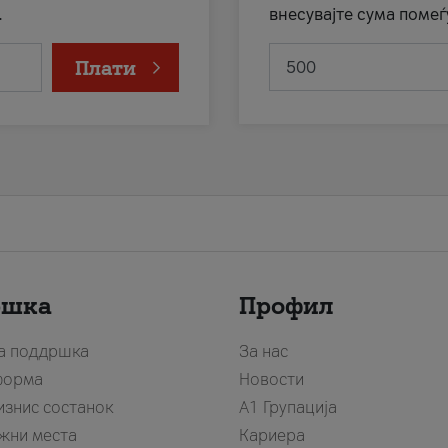
.
внесувајте сума помеѓ
Плати
ршка
Профил
за поддршка
За нас
форма
Новости
изнис состанок
А1 Групација
жни места
Кариера