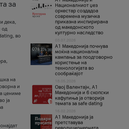
та за
Националниот џез
оркестар создадоа
современа музичка
приказна инспирирана
и дека,
од македонското
 од
културно наследство
ating, во
03.07.2026
A1 Македонија почнува
моќна национална
кампања за поодговорно
ера,
користење на
технологијата во
сообраќајот
ршка на
18.05.2026
говорна и
Овој Валентајн, A1
Македонија и 6 скопски
ја цениме
кафулиња ја отворија
во ја
темата за safe dating
за
16.02.2026
А1 Македонија ја
претставува
ронајдат
револуционерната