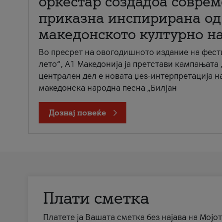
оркестар создадоа совре
приказна инспирирана од
македонското културно н
Во пресрет на овогодишното издание на фест
лето“, А1 Македонија ја претстави кампањата 
централен дел е новата џез-интерпретација н
македонска народна песна „Билјан
Дознај повеќе
Плати сметка
Платете ја Вашата сметка без најава на Мојот