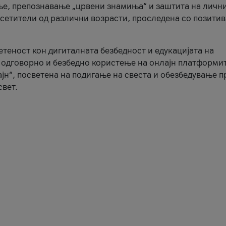
ње, препознавање „црвени знамиња“ и заштита на личн
осетители од различни возрасти, проследена со позити
ветеност кон дигиталната безбедност и едукацијата на
 одговорно и безбедно користење на онлајн платформит
јн“, посветена на подигање на свеста и обезбедување 
свет.