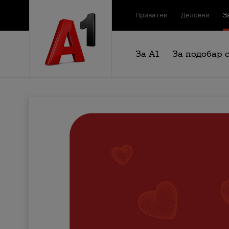
Приватни
Деловни
З
За А1
За подобар 