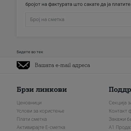
бројот на фактурата што сакате да ја платите
Број на сметка
Бидете во тек
Брзи линкови
Подд
Ценовници
Секција 
Услови за користење
Контакт 
Плати сметка
Закажи б
Активирајте Е-сметка
A1 Прода