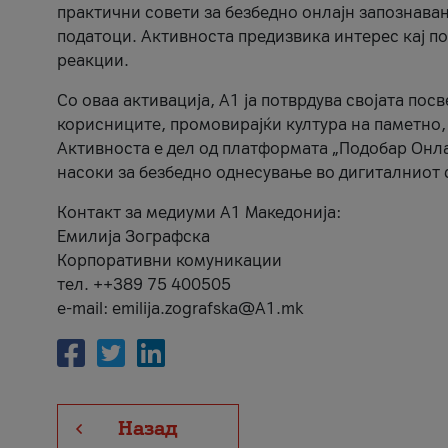
практични совети за безбедно онлајн запознава
податоци. Активноста предизвика интерес кај п
реакции.
Со оваа активација, А1 ја потврдува својата пос
корисниците, промовирајќи култура на паметно,
Активноста е дел од платформата „Подобар Онла
насоки за безбедно однесување во дигиталниот 
Контакт за медиуми А1 Македонија:
Емилија Зографска
Корпоративни комуникации
тел. ++389 75 400505
e-mail: emilija.zografska@A1.mk
Назад