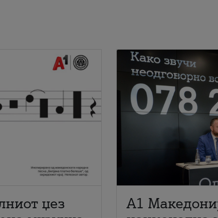
лниот џез
A1 Македони