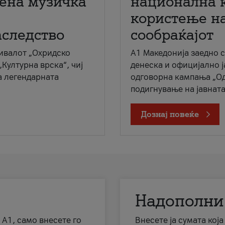
мена музичка
национална 
користење на
аследство
сообраќајот
ивалот „Охридско
A1 Македонија заедно 
„Културна врска“, чиј
денеска и официјално 
а легендарната
одговорна кампања „Од
подигнување на јавната 
Дознај повеќе
Надополни
 А1, само внесете го
Внесете ја сумата кој