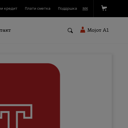
и кредит
Плати сметка
Поддршка
МК
такт
Мојот A1