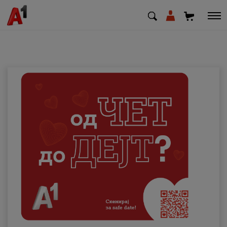
МК
EN
SQ
Приватни
Деловни
Поддршка
Надополни кредит
Плати сметка