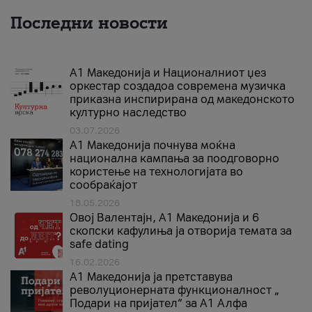
Последни новости
А1 Македонија и Националниот џез
оркестар создадоа современа музичка
приказна инспирирана од македонското
културно наследство
03.07.2026
A1 Македонија почнува моќна
национална кампања за поодговорно
користење на технологијата во
сообраќајот
18.05.2026
Овој Валентајн, A1 Македонија и 6
скопски кафулиња ја отворија темата за
safe dating
16.02.2026
А1 Македонија ја претставува
револуционерната функционалност „
Подари на пријател“ за А1 Алфа