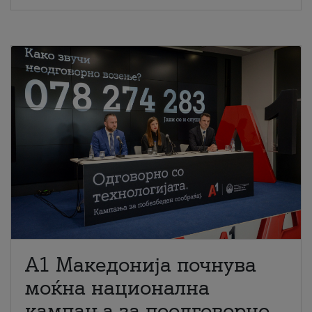
A1 Македонија почнува
моќна национална
кампања за поодговорно