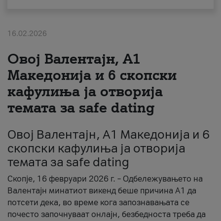
За нас
16.02.2026
#ПодобарОнлајн
Овој Валентајн, A1
Македонија и 6 скопски
кафулиња ја отворија
темата за safe dating
Овој Валентајн, A1 Македонија и 6
скопски кафулиња ја отворија
темата за safe dating
Скопје, 16 февруари 2026 г. – Одбележувањето на
Валентајн минатиот викенд беше причина А1 да
потсети дека, во време кога запознавањата се
почесто започнуваат онлајн, безбедноста треба да