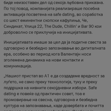
биде неизоставен дел од секоја љубовна приказна.
По тој повод, компанијата реализираше посебна
активација посветена на safe dating, во соработка
со шест еминентни скопски кафулиња, Че,
Синдикат, Улица 22, The Dude, Chillin’ и Bar 90 кои
доброволно се приклучија на иницијативата.
Иницијативата имаше за цел да ја подигне свеста за
одговорно и безбедно запознавање во дигиталната
ера, особено во период кога Валентајн носи
зголемена динамика на нови контакти и
комуникација.
„Нашиот пристап во А1 е да создадеме вредност за
луѓето, не само преку технологија, туку и преку
поддршка на нивните секојдневни избори. Safe
dating е повеќе од практичен совет, тоа е
промовирање на свесна, одговорна и безбедна
култура на запознавања, каде довербата и почитта