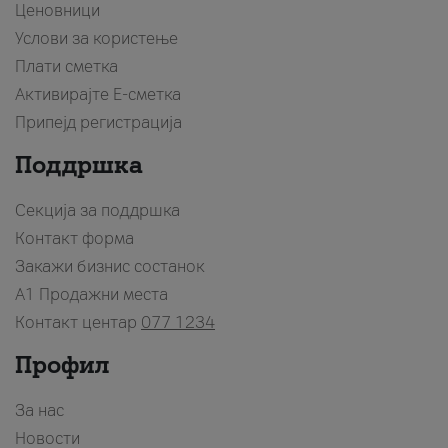
Ценовници
Услови за користење
Плати сметка
Активирајте Е-сметка
Припејд регистрација
Поддршка
Секција за поддршка
Контакт форма
Закажи бизнис состанок
A1 Продажни места
Контакт центар
077 1234
Профил
За нас
Новости