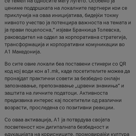
се темел на односите меѓу луѓето. Особено ја
цениме поддршката на локалните партнери кои се
приклучија на оваа иницијатива, бидејќи токму
нивното учество ја потенцира важноста на темата и
ја прави поцелосна,“ изјави Бранкица Толевска,
раководител на оддел за корпоративна стратегија,
трансформација и корпоративни комуникации во
А1 Македонија.
Во сите овие локали беа поставени стикери со QR
код кој води кон a1.mk, каде посетителите можеа да
пронајдат практични совети за безбедно онлајн
запознавање, препознавање „црвени знамиња“ и
заштита на личните податоци. Активноста
предизвика интерес кај посетители од различни
возрасти, проследена со позитивни реакции.
Со оваа активација, А1 ја потврдува својата
посветеност кон дигиталната безбедност и
едукацијата на корисниците, промовирајќи култура