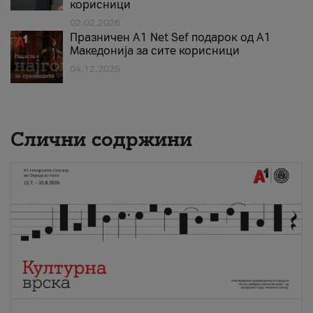
корисници
02.02.2026
Празничен A1 Net Sеf подарок од А1
Македонија за сите корисници
04.12.2025
Слични содржини