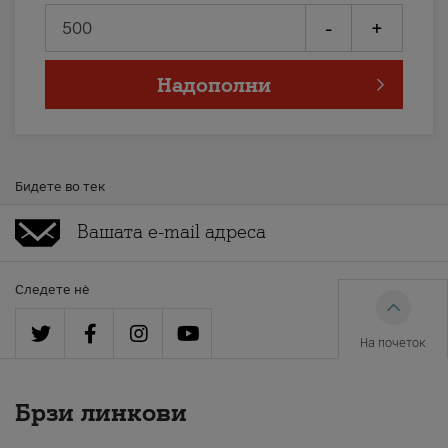
-
+
Надополни
Бидете во тек
Следете нè
На почеток
Брзи линкови