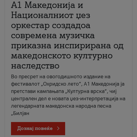
А1 Македонија и
Националниот џез
оркестар создадоа
современа музичка
приказна инспирирана од
македонското културно
наследство
Во пресрет на овогодишното издание на
фестивалот „Охридско лето“, А1 Македонија ја
претстави кампањата „Културна врска“, чиј
централен дел е новата џез-интерпретација на
легендарната македонска народна песна
„Билјан
Дознај повеќе