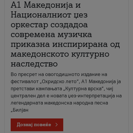
А1 Македонија и
Националниот џез
оркестар создадоа
современа музичка
приказна инспирирана од
македонското културно
наследство
Во пресрет на овогодишното издание на
фестивалот „Охридско лето“, А1 Македонија ја
претстави кампањата „Културна врска“, чиј
централен дел е новата џез-интерпретација на
легендарната македонска народна песна
„Билјан
Дознај повеќе