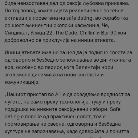
биде неизоставен дел од секоја љубовна приказна.
По тој повод, компанијата реализираше посебна
активација посветена на safe dating, во соработка
со шест еминентни скопски кафулиња, Че,
Синдикат, Улица 22, The Dude, Chillin’ и Bar 90 кои
доброволно се приклучија на иницијативата.
Иницијативата имаше за цел да ја подигне свеста за
одговорно и безбедно запознавање во дигиталната
ера, особено во период кога Валентајн носи
зголемена динамика на нови контакти и
комуникација.
„Нашиот пристап во А1 е да создадеме вредност за
луѓето, не само преку технологија, туку и преку
поддршка на нивните секојдневни избори. Safe
dating е повеќе од практичен совет, тоа е
промовирање на свесна, одговорна и безбедна
култура на запознавања, каде довербата и почитта