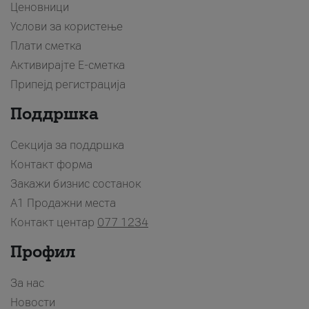
Ценовници
Услови за користење
Плати сметка
Активирајте Е-сметка
Припејд регистрација
Поддршка
Секција за поддршка
Контакт форма
Закажи бизнис состанок
A1 Продажни места
Контакт центар
077 1234
Профил
За нас
Новости