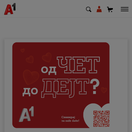
МК
EN
SQ
Приватни
Деловни
Поддршка
Надополни кредит
Плати сметка