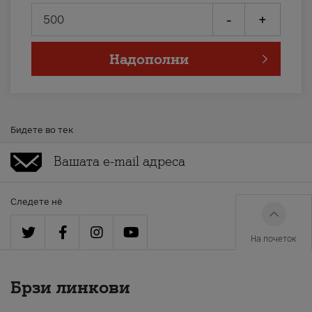
-
+
Надополни
Бидете во тек
Следете нè
На почеток
Брзи линкови