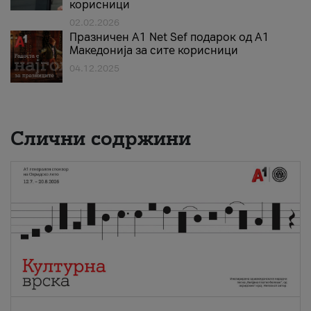
корисници
02.02.2026
Празничен A1 Net Sеf подарок од А1
Македонија за сите корисници
04.12.2025
Слични содржини