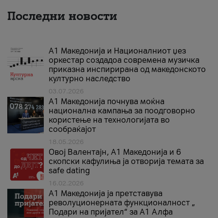
Последни новости
А1 Македонија и Националниот џез
оркестар создадоа современа музичка
приказна инспирирана од македонското
културно наследство
03.07.2026
A1 Македонија почнува моќна
национална кампања за поодговорно
користење на технологијата во
сообраќајот
18.05.2026
Овој Валентајн, A1 Македонија и 6
скопски кафулиња ја отворија темата за
safe dating
16.02.2026
А1 Македонија ја претставува
револуционерната функционалност „
Подари на пријател“ за А1 Алфа