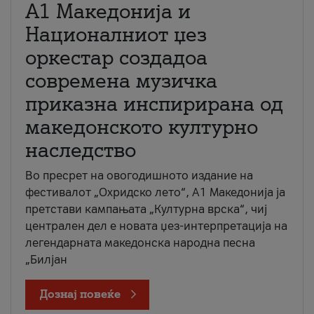
А1 Македонија и
Националниот џез
оркестар создадоа
современа музичка
приказна инспирирана од
македонското културно
наследство
Во пресрет на овогодишното издание на
фестивалот „Охридско лето“, А1 Македонија ја
претстави кампањата „Културна врска“, чиј
централен дел е новата џез-интерпретација на
легендарната македонска народна песна
„Билјан
Дознај повеќе