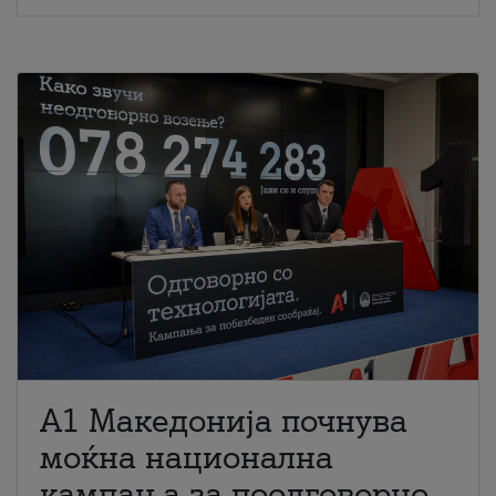
A1 Македонија почнува
моќна национална
кампања за поодговорно