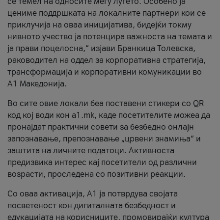
се темел на односите меѓу луѓето. Особено ја
цениме поддршката на локалните партнери кои се
приклучија на оваа иницијатива, бидејќи токму
нивното учество ја потенцира важноста на темата и
ја прави поцелосна,“ изјави Бранкица Толевска,
раководител на оддел за корпоративна стратегија,
трансформација и корпоративни комуникации во
А1 Македонија.
Во сите овие локали беа поставени стикери со QR
код кој води кон a1.mk, каде посетителите можеа да
пронајдат практични совети за безбедно онлајн
запознавање, препознавање „црвени знамиња“ и
заштита на личните податоци. Активноста
предизвика интерес кај посетители од различни
возрасти, проследена со позитивни реакции.
Со оваа активација, А1 ја потврдува својата
посветеност кон дигиталната безбедност и
едукацијата на корисниците, промовирајќи култура