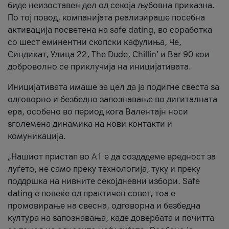
биде неизоставен дел од секоја љубовна приказна.
По тој повод, компанијата реализираше посебна
активација посветена на safe dating, во соработка
со шест еминентни скопски кафулиња, Че,
Синдикат, Улица 22, The Dude, Chillin’ и Bar 90 кои
доброволно се приклучија на иницијативата.
Иницијативата имаше за цел да ја подигне свеста за
одговорно и безбедно запознавање во дигиталната
ера, особено во период кога Валентајн носи
зголемена динамика на нови контакти и
комуникација.
„Нашиот пристап во А1 е да создадеме вредност за
луѓето, не само преку технологија, туку и преку
поддршка на нивните секојдневни избори. Safe
dating е повеќе од практичен совет, тоа е
промовирање на свесна, одговорна и безбедна
култура на запознавања, каде довербата и почитта