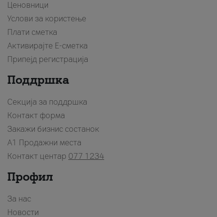
Ценовници
Услови за користење
Плати сметка
Активирајте Е-сметка
Припејд регистрација
Поддршка
Секција за поддршка
Контакт форма
Закажи бизнис состанок
A1 Продажни места
Контакт центар
077 1234
Профил
За нас
Новости