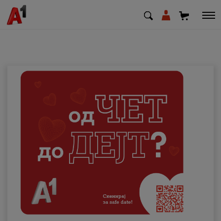
МК
EN
SQ
Приватни
Деловни
Поддршка
Надополни кредит
Плати сметка