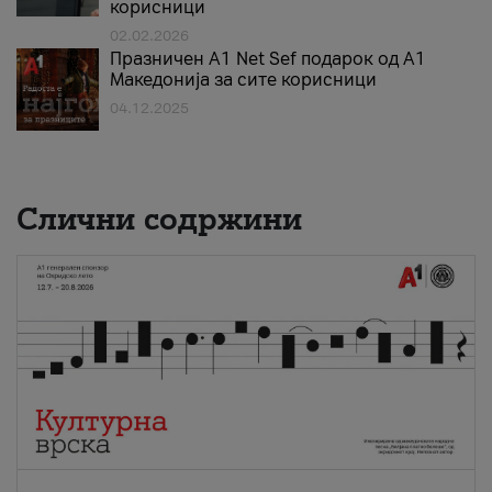
корисници
02.02.2026
Празничен A1 Net Sеf подарок од А1
Македонија за сите корисници
04.12.2025
Слични содржини