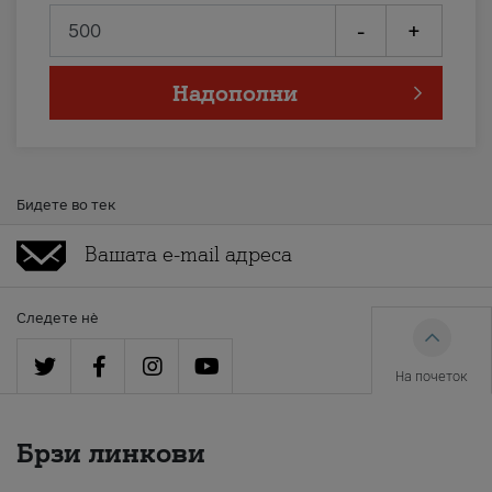
-
+
Надополни
Бидете во тек
Следете нè
На почеток
Брзи линкови