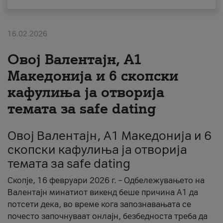
За нас
16.02.2026
#ПодобарОнлајн
Овој Валентајн, A1
Македонија и 6 скопски
кафулиња ја отворија
темата за safe dating
Овој Валентајн, A1 Македонија и 6
скопски кафулиња ја отворија
темата за safe dating
Скопје, 16 февруари 2026 г. – Одбележувањето на
Валентајн минатиот викенд беше причина А1 да
потсети дека, во време кога запознавањата се
почесто започнуваат онлајн, безбедноста треба да