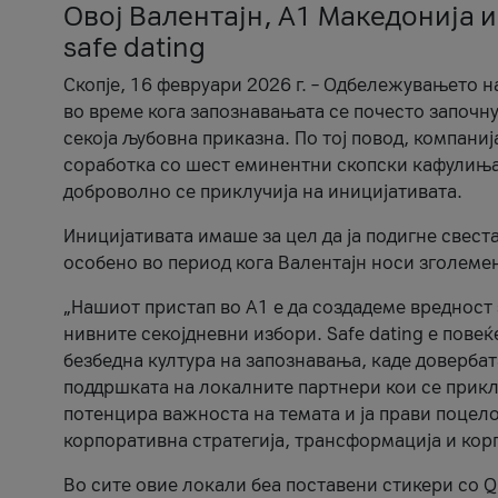
Овој Валентајн, A1 Македонија и
safe dating
Скопје, 16 февруари 2026 г. – Одбележувањето н
во време кога запознавањата се почесто започну
секоја љубовна приказна. По тој повод, компаниј
соработка со шест еминентни скопски кафулиња, Ч
доброволно се приклучија на иницијативата.
Иницијативата имаше за цел да ја подигне свест
особено во период кога Валентајн носи зголеме
„Нашиот пристап во А1 е да создадеме вредност з
нивните секојдневни избори. Safe dating е пове
безбедна култура на запознавања, каде довербат
поддршката на локалните партнери кои се приклу
потенцира важноста на темата и ја прави поцело
корпоративна стратегија, трансформација и кор
Во сите овие локали беа поставени стикери со Q