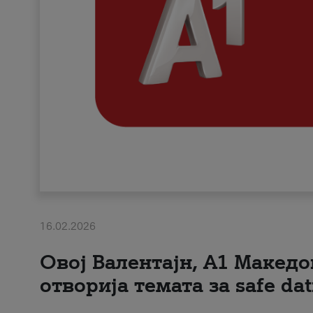
16.02.2026
Овој Валентајн, A1 Македо
отворија темата за safe dat