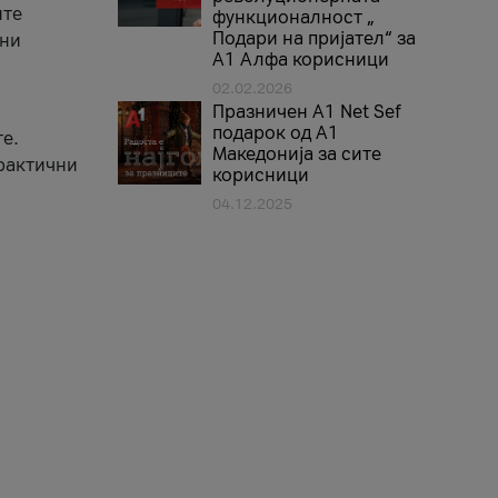
ите
функционалност „
Подари на пријател“ за
вни
А1 Алфа корисници
02.02.2026
Празничен A1 Net Sеf
подарок од А1
е.
Македонија за сите
практични
корисници
04.12.2025