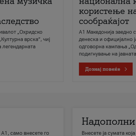
мена музичка
национална 
користење на
аследство
сообраќајот
ивалот „Охридско
A1 Македонија заедно 
„Културна врска“, чиј
денеска и официјално 
а легендарната
одговорна кампања „Од
подигнување на јавната 
Дознај повеќе
Надополни
 А1, само внесете го
Внесете ја сумата кој