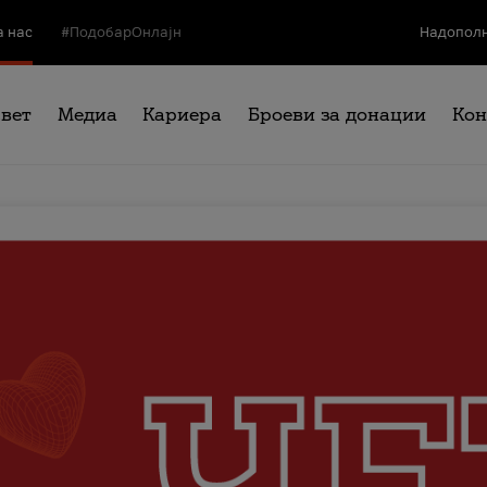
а нас
#ПодобарОнлајн
Надополн
свет
Медиа
Кариера
Броеви за донации
Кон