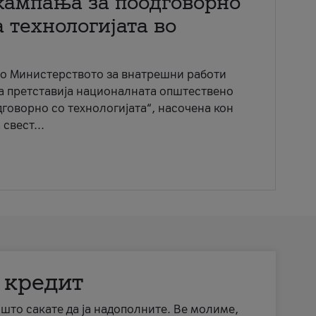
кампања за поодговорно
 технологијата во
со Министерството за внатрешни работи
ја претставија националната општествено
говорно со технологијата“, насочена кон
свест...
 кредит
а што сакате да ја надополните. Ве молиме,