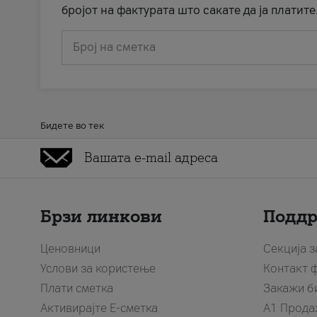
бројот на фактурата што сакате да ја платите
Број на сметка
Бидете во тек
Брзи линкови
Подд
Ценовници
Секција 
Услови за користење
Контакт 
Плати сметка
Закажи б
Активирајте Е-сметка
A1 Прода