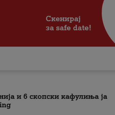
нија и 6 скопски кафулиња ја
ing