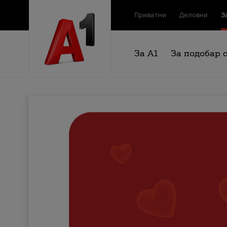
Приватни
Деловни
З
За А1
За подобар 