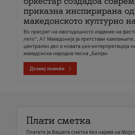
оркестар создадоа совре
приказна инспирирана од
македонското културно н
Во пресрет на овогодишното издание на фест
лето“, А1 Македонија ја претстави кампањата 
централен дел е новата џез-интерпретација н
македонска народна песна „Билјан
Дознај повеќе
Плати сметка
Платете ја Вашата сметка без најава на Мојот