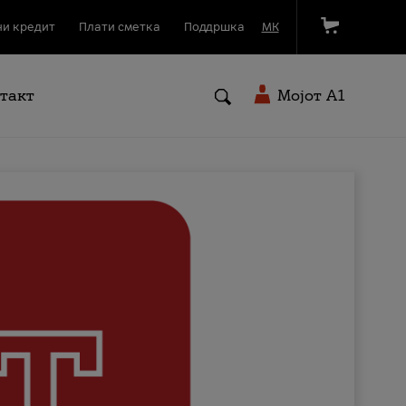
и кредит
Плати сметка
Поддршка
МК
такт
Мојот A1