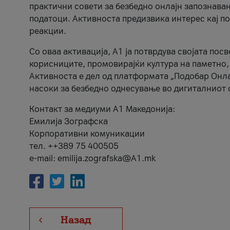
практични совети за безбедно онлајн запознава
податоци. Активноста предизвика интерес кај п
реакции.
Со оваа активација, А1 ја потврдува својата пос
корисниците, промовирајќи култура на паметно,
Активноста е дел од платформата „Подобар Онла
насоки за безбедно однесување во дигиталниот 
Контакт за медиуми А1 Македонија:
Емилија Зографска
Корпоративни комуникации
тел. ++389 75 400505
e-mail: emilija.zografska@A1.mk
Назад