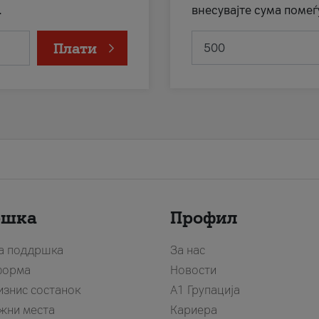
.
внесувајте сума помеѓ
Плати
ршка
Профил
за поддршка
За нас
форма
Новости
изнис состанок
А1 Групација
жни места
Кариера