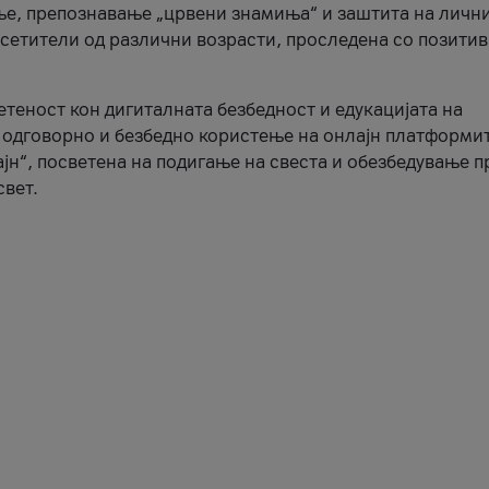
ње, препознавање „црвени знамиња“ и заштита на личн
осетители од различни возрасти, проследена со позити
ветеност кон дигиталната безбедност и едукацијата на
 одговорно и безбедно користење на онлајн платформит
јн“, посветена на подигање на свеста и обезбедување 
свет.