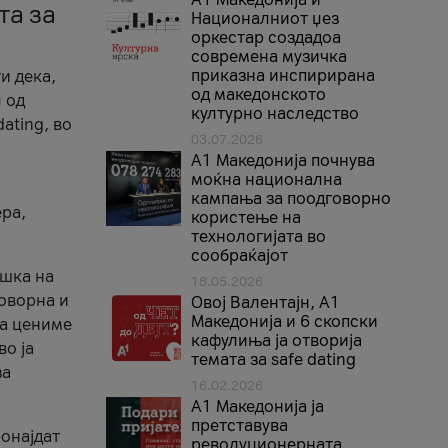
та за
Националниот џез
оркестар создадоа
современа музичка
приказна инспирирана
и дека,
од македонското
 од
културно наследство
ating, во
03.07.2026
A1 Македонија почнува
моќна национална
кампања за поодговорно
ера,
користење на
технологијата во
сообраќајот
ршка на
18.05.2026
говорна и
Овој Валентајн, A1
Македонија и 6 скопски
ја цениме
кафулиња ја отворија
во ја
темата за safe dating
за
16.02.2026
А1 Македонија ја
претставува
ронајдат
револуционерната