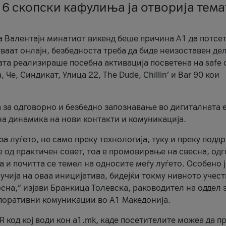
 6 скопски кафулиња ја отворија тема
а Валентајн минатиот викенд беше причина А1 да потсет
ваат онлајн, безбедноста треба да биде неизоставен дел
ата реализираше посебна активација посветена на safe d
е, Синдикат, Улица 22, The Dude, Chillin’ и Bar 90 кои
а за одговорно и безбедно запознавање во дигиталната 
на динамика на нови контакти и комуникација.
а луѓето, не само преку технологија, туку и преку подд
ќе од практичен совет, тоа е промовирање на свесна, од
а и почитта се темел на односите меѓу луѓето. Особено 
чија на оваа иницијатива, бидејќи токму нивното учест
сна,“ изјави Бранкица Толевска, раководител на оддел 
поративни комуникации во А1 Македонија.
R код кој води кон a1.mk, каде посетителите можеа да п