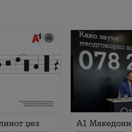
лниот џез
A1 Македони