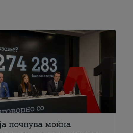
ја почнува моќна