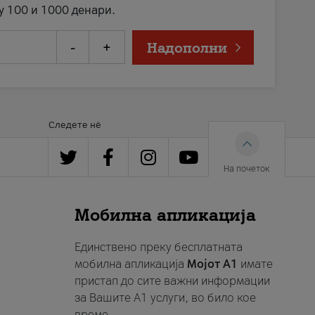
у 100 и 1000 денари.
-
+
Надополни
Следете нè
На почеток
Мобилна апликација
Единствено преку бесплатната
мобилна апликација
Мојот A1
имате
пристап до сите важни информации
за Вашите A1 услуги, во било кое
време.