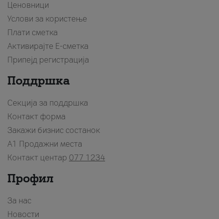
Ценовници
Услови за користење
Плати сметка
Активирајте Е-сметка
Припејд регистрација
Поддршка
Секција за поддршка
Контакт форма
Закажи бизнис состанок
A1 Продажни места
Контакт центар
077 1234
Профил
За нас
Новости