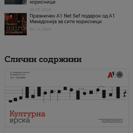
корисници
02.02.2026
Празничен A1 Net Sеf подарок од А1
Македонија за сите корисници
04.12.2025
Слични содржини