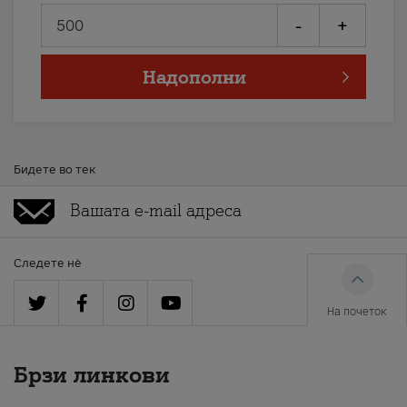
-
+
Надополни
Бидете во тек
Следете нè
На почеток
Брзи линкови