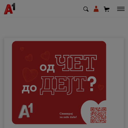
МК
EN
SQ
Приватни
Деловни
Поддршка
Надополни кредит
Плати сметка