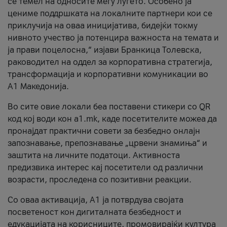
се темел на односите меѓу луѓето. Особено ја
цениме поддршката на локалните партнери кои се
приклучија на оваа иницијатива, бидејќи токму
нивното учество ја потенцира важноста на темата и
ја прави поцелосна,“ изјави Бранкица Толевска,
раководител на оддел за корпоративна стратегија,
трансформација и корпоративни комуникации во
А1 Македонија.
Во сите овие локали беа поставени стикери со QR
код кој води кон a1.mk, каде посетителите можеа да
пронајдат практични совети за безбедно онлајн
запознавање, препознавање „црвени знамиња“ и
заштита на личните податоци. Активноста
предизвика интерес кај посетители од различни
возрасти, проследена со позитивни реакции.
Со оваа активација, А1 ја потврдува својата
посветеност кон дигиталната безбедност и
едукацијата на корисниците, промовирајќи култура