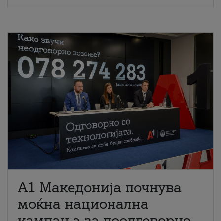
A1 Македонија почнува
моќна национална
кампања за поодговорно