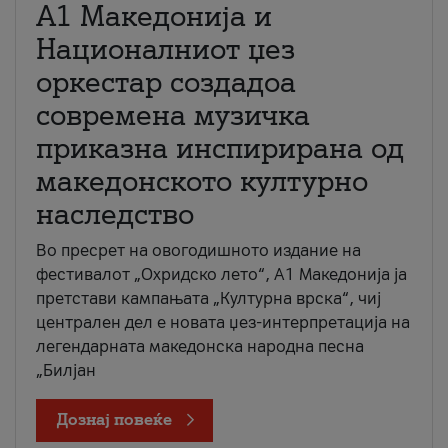
А1 Македонија и
Националниот џез
оркестар создадоа
современа музичка
приказна инспирирана од
македонското културно
наследство
Во пресрет на овогодишното издание на
фестивалот „Охридско лето“, А1 Македонија ја
претстави кампањата „Културна врска“, чиј
централен дел е новата џез-интерпретација на
легендарната македонска народна песна
„Билјан
Дознај повеќе