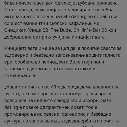
биде неизоставен дел од секоја љубовна приказна.
По тој повод, компанијата реализираше посебна
активација посветена на safe dating, во соработка
со шест еминентни скопски кафулиња, Че,
Синдикат, Улица 22, The Dude, Chillin’ и Bar 90 кои
доброволно се приклучија на иницијативата.
Иницијативата имаше за цел да ја подигне свеста за
одговорно и безбедно запознавање во дигиталната
ера, особено во период кога Валентајн носи
зголемена динамика на нови контакти и
комуникација.
„Нашиот пристап во А1 е да создадеме вредност за
луѓето, не само преку технологија, туку и преку
поддршка на нивните секојдневни избори. Safe
dating е повеќе од практичен совет, тоа е
промовирање на свесна, одговорна и безбедна
култура на запознавања, каде довербата и почитта