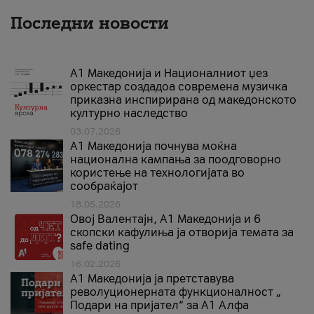
Последни новости
А1 Македонија и Националниот џез
оркестар создадоа современа музичка
приказна инспирирана од македонското
културно наследство
03.07.2026
A1 Македонија почнува моќна
национална кампања за поодговорно
користење на технологијата во
сообраќајот
18.05.2026
Овој Валентајн, A1 Македонија и 6
скопски кафулиња ја отворија темата за
safe dating
16.02.2026
А1 Македонија ја претставува
револуционерната функционалност „
Подари на пријател“ за А1 Алфа