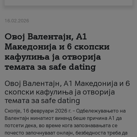
За нас
16.02.2026
#ПодобарОнлајн
Овој Валентајн, A1
Македонија и 6 скопски
кафулиња ја отворија
темата за safe dating
Овој Валентајн, A1 Македонија и 6
скопски кафулиња ја отворија
темата за safe dating
Скопје, 16 февруари 2026 г. – Одбележувањето на
Валентајн минатиот викенд беше причина А1 да
потсети дека, во време кога запознавањата се
почесто започнуваат онлајн, безбедноста треба да