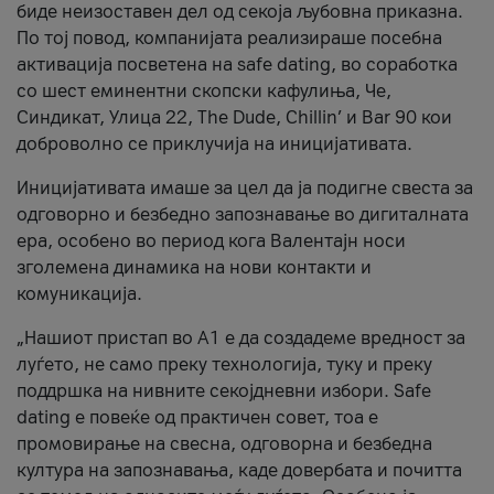
биде неизоставен дел од секоја љубовна приказна.
По тој повод, компанијата реализираше посебна
активација посветена на safe dating, во соработка
со шест еминентни скопски кафулиња, Че,
Синдикат, Улица 22, The Dude, Chillin’ и Bar 90 кои
доброволно се приклучија на иницијативата.
Иницијативата имаше за цел да ја подигне свеста за
одговорно и безбедно запознавање во дигиталната
ера, особено во период кога Валентајн носи
зголемена динамика на нови контакти и
комуникација.
„Нашиот пристап во А1 е да создадеме вредност за
луѓето, не само преку технологија, туку и преку
поддршка на нивните секојдневни избори. Safe
dating е повеќе од практичен совет, тоа е
промовирање на свесна, одговорна и безбедна
култура на запознавања, каде довербата и почитта