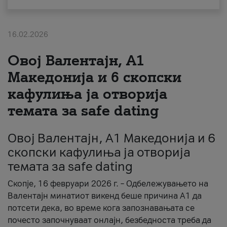
За нас
16.02.2026
#ПодобарОнлајн
Овој Валентајн, A1
Македонија и 6 скопски
кафулиња ја отворија
темата за safe dating
Овој Валентајн, A1 Македонија и 6
скопски кафулиња ја отворија
темата за safe dating
Скопје, 16 февруари 2026 г. – Одбележувањето на
Валентајн минатиот викенд беше причина А1 да
потсети дека, во време кога запознавањата се
почесто започнуваат онлајн, безбедноста треба да