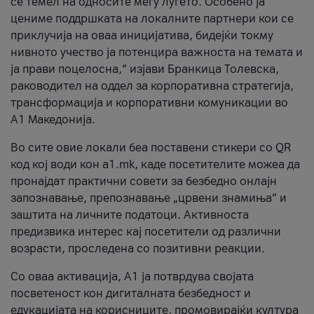
се темел на односите меѓу луѓето. Особено ја
цениме поддршката на локалните партнери кои се
приклучија на оваа иницијатива, бидејќи токму
нивното учество ја потенцира важноста на темата и
ја прави поцелосна,“ изјави Бранкица Толевска,
раководител на оддел за корпоративна стратегија,
трансформација и корпоративни комуникации во
А1 Македонија.
Во сите овие локали беа поставени стикери со QR
код кој води кон a1.mk, каде посетителите можеа да
пронајдат практични совети за безбедно онлајн
запознавање, препознавање „црвени знамиња“ и
заштита на личните податоци. Активноста
предизвика интерес кај посетители од различни
возрасти, проследена со позитивни реакции.
Со оваа активација, А1 ја потврдува својата
посветеност кон дигиталната безбедност и
едукацијата на корисниците, промовирајќи култура