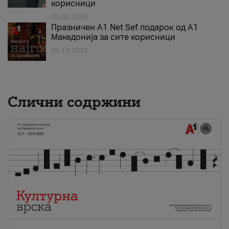
корисници
02.02.2026
Празничен A1 Net Sеf подарок од А1
Македонија за сите корисници
04.12.2025
Слични содржини