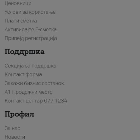
Ценовници
Услови за користење
Плати сметка
Активирајте Е-сметка
Припејд регистрација
Поддршка
Секција за поддршка
Контакт форма
Закажи бизнис состанок
A1 Продажни места
Контакт центар
077 1234
Профил
За нас
Новости