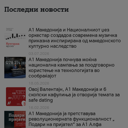
Последни новости
А1 Македонија и Националниот џез
оркестар создадоа современа музичка
приказна инспирирана од македонското
културно наследство
03.07.2026
A1 Македонија почнува моќна
национална кампања за поодговорно
користење на технологијата во
сообраќајот
18.05.2026
Овој Валентајн, A1 Македонија и 6
скопски кафулиња ја отворија темата за
safe dating
16.02.2026
А1 Македонија ја претставува
револуционерната функционалност „
Подари на пријател“ за А1 Алфа