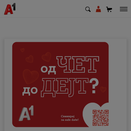
МК
EN
SQ
Приватни
Деловни
Поддршка
Надополни кредит
Плати сметка