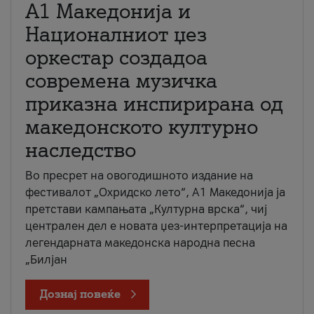
А1 Македонија и
Националниот џез
оркестар создадоа
современа музичка
приказна инспирирана од
македонското културно
наследство
Во пресрет на овогодишното издание на
фестивалот „Охридско лето“, А1 Македонија ја
претстави кампањата „Културна врска“, чиј
централен дел е новата џез-интерпретација на
легендарната македонска народна песна
„Билјан
Дознај повеќе