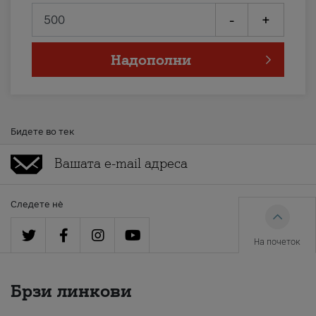
-
+
Надополни
Бидете во тек
Следете нè
На почеток
Брзи линкови