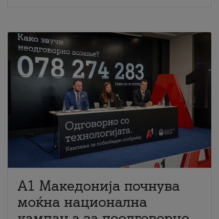
A1 Македонија почнува
моќна национална
кампања за поодговорно