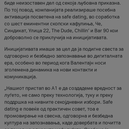
биде неизоставен дел од секоја љубовна приказна.
По тој повод, компанијата реализираше посебна
активација посветена на safe dating, во соработка
со шест еминентни скопски кафулиња, Че,
Синдикат, Улица 22, The Dude, Chillin’ и Bar 90 кои
доброволно се приклучија на иницијативата.
Иницијативата имаше за цел да ја подигне свеста за
одговорно и безбедно запознавање во дигиталната
ера, особено во период кога Валентајн носи
зголемена динамика на нови контакти и
комуникација.
„Нашиот пристап во А1 е да создадеме вредност за
луѓето, не само преку технологија, туку и преку
поддршка на нивните секојдневни избори. Safe
dating е повеќе од практичен совет, тоа е
промовирање на свесна, одговорна и безбедна
култура на запознавања, каде довербата и почитта