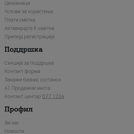
Ценовници
Услови за користење
Плати сметка
Активирајте Е-сметка
Припејд регистрација
Поддршка
Секција за поддршка
Контакт форма
Закажи бизнис состанок
A1 Продажни места
Контакт центар
077 1234
Профил
За нас
Новости