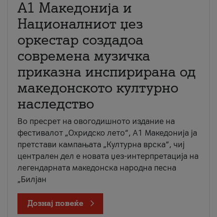
А1 Македонија и
Националниот џез
оркестар создадоа
современа музичка
приказна инспирирана од
македонското културно
наследство
Во пресрет на овогодишното издание на
фестивалот „Охридско лето“, А1 Македонија ја
претстави кампањата „Културна врска“, чиј
централен дел е новата џез-интерпретација на
легендарната македонска народна песна
„Билјан
Дознај повеќе