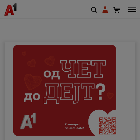
МК
EN
SQ
Приватни
Деловни
Поддршка
Надополни кредит
Плати сметка