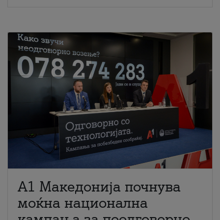
A1 Македонија почнува
моќна национална
кампања за поодговорно