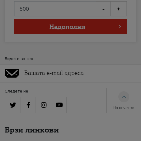
-
+
Надополни
Бидете во тек
Следете нè
На почеток
Брзи линкови