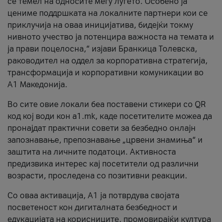
се темел на односите меѓу луѓето. Особено ја
цениме поддршката на локалните партнери кои се
приклучија на оваа иницијатива, бидејќи токму
нивното учество ја потенцира важноста на темата и
ја прави поцелосна,“ изјави Бранкица Толевска,
раководител на оддел за корпоративна стратегија,
трансформација и корпоративни комуникации во
А1 Македонија.
Во сите овие локали беа поставени стикери со QR
код кој води кон a1.mk, каде посетителите можеа да
пронајдат практични совети за безбедно онлајн
запознавање, препознавање „црвени знамиња“ и
заштита на личните податоци. Активноста
предизвика интерес кај посетители од различни
возрасти, проследена со позитивни реакции.
Со оваа активација, А1 ја потврдува својата
посветеност кон дигиталната безбедност и
едукацијата на корисниците, промовирајќи култура