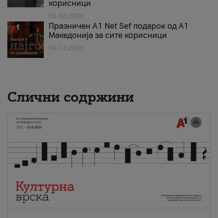
корисници
02.02.2026
Празничен A1 Net Sеf подарок од А1
Македонија за сите корисници
04.12.2025
Слични содржини