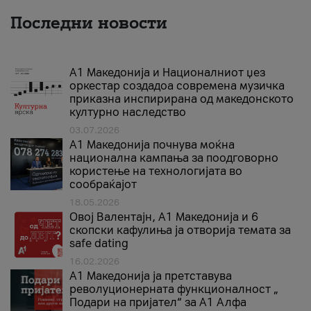
Последни новости
А1 Македонија и Националниот џез
оркестар создадоа современа музичка
приказна инспирирана од македонското
културно наследство
03.07.2026
A1 Македонија почнува моќна
национална кампања за поодговорно
користење на технологијата во
сообраќајот
18.05.2026
Овој Валентајн, A1 Македонија и 6
скопски кафулиња ја отворија темата за
safe dating
16.02.2026
А1 Македонија ја претставува
револуционерната функционалност „
Подари на пријател“ за А1 Алфа