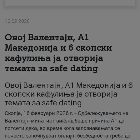
За нас
16.02.2026
#ПодобарОнлајн
Овој Валентајн, A1
Македонија и 6 скопски
кафулиња ја отворија
темата за safe dating
Овој Валентајн, A1 Македонија и 6
скопски кафулиња ја отворија
темата за safe dating
Скопје, 16 февруари 2026 г. – Одбележувањето на
Валентајн минатиот викенд беше причина А1 да
потсети дека, во време кога запознавањата се
почесто започнуваат онлајн, безбедноста треба да