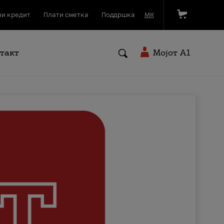
и кредит
Плати сметка
Поддршка
МК
такт
Мојот A1