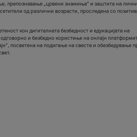
ње, препознавање „црвени знамиња“ и заштита на личн
осетители од различни возрасти, проследена со позити
ветеност кон дигиталната безбедност и едукацијата на
 одговорно и безбедно користење на онлајн платформит
јн“, посветена на подигање на свеста и обезбедување 
свет.