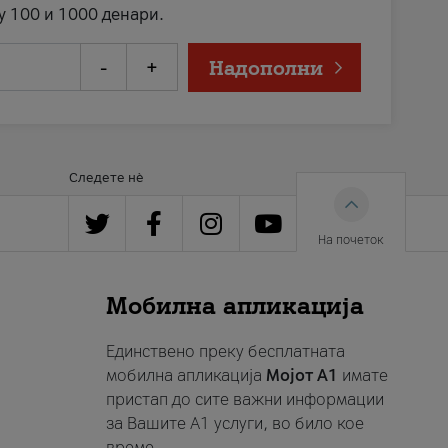
у 100 и 1000 денари.
-
+
Надополни
Следете нè
На почеток
Мобилна апликација
Единствено преку бесплатната
мобилна апликација
Мојот A1
имате
пристап до сите важни информации
за Вашите A1 услуги, во било кое
време.