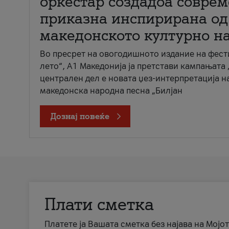
оркестар создадоа совре
приказна инспирирана од
македонското културно н
Во пресрет на овогодишното издание на фест
лето“, А1 Македонија ја претстави кампањата 
централен дел е новата џез-интерпретација н
македонска народна песна „Билјан
Дознај повеќе
Плати сметка
Платете ја Вашата сметка без најава на Мојот