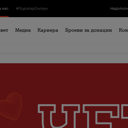
а нас
#ПодобарОнлајн
Надополн
свет
Медиа
Кариера
Броеви за донации
Кон