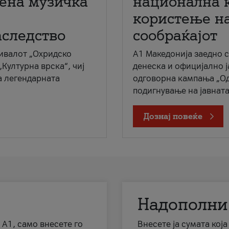
мена музичка
национална 
користење на
аследство
сообраќајот
ивалот „Охридско
A1 Македонија заедно 
„Културна врска“, чиј
денеска и официјално 
а легендарната
одговорна кампања „Од
подигнување на јавната 
Дознај повеќе
Надополни
 А1, само внесете го
Внесете ја сумата кој