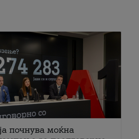
ја почнува моќна