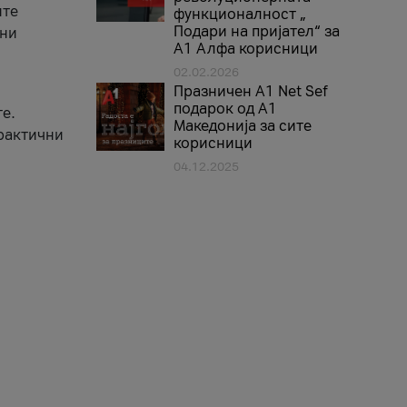
ите
функционалност „
Подари на пријател“ за
вни
А1 Алфа корисници
02.02.2026
Празничен A1 Net Sеf
подарок од А1
е.
Македонија за сите
практични
корисници
04.12.2025