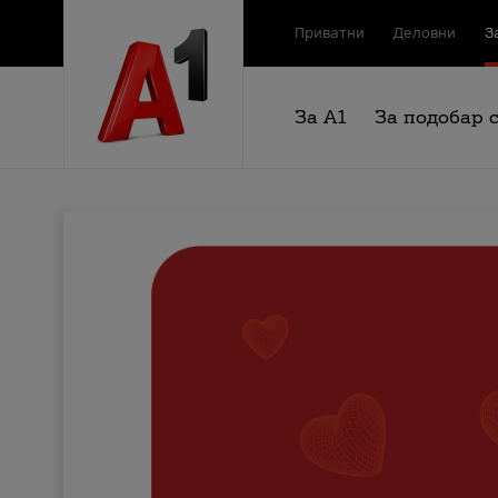
Приватни
Деловни
З
За А1
За подобар 