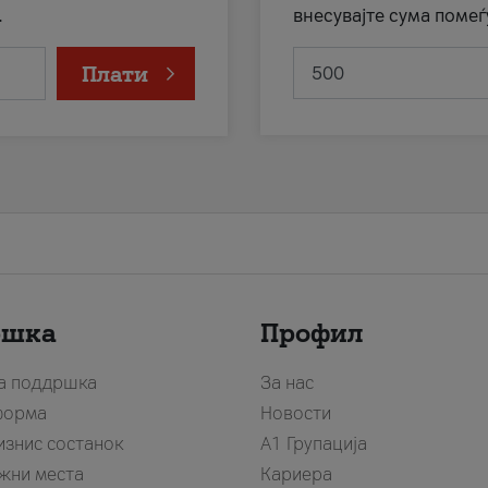
.
внесувајте сума помеѓ
Плати
ршка
Профил
за поддршка
За нас
форма
Новости
изнис состанок
А1 Групација
жни места
Кариера