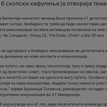
 6 скопски кафулиња ја отворија тема
а Валентајн минатиот викенд беше причина А1 да потсет
ваат онлајн, безбедноста треба да биде неизоставен дел
ата реализираше посебна активација посветена на safe d
е, Синдикат, Улица 22, The Dude, Chillin’ и Bar 90 кои
а за одговорно и безбедно запознавање во дигиталната 
на динамика на нови контакти и комуникација.
а луѓето, не само преку технологија, туку и преку подд
ќе од практичен совет, тоа е промовирање на свесна, од
а и почитта се темел на односите меѓу луѓето. Особено 
чија на оваа иницијатива, бидејќи токму нивното учест
сна,“ изјави Бранкица Толевска, раководител на оддел 
поративни комуникации во А1 Македонија.
R код кој води кон a1.mk, каде посетителите можеа да п