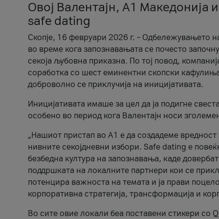
Овој Валентајн, A1 Македонија и
safe dating
Скопје, 16 февруари 2026 г. – Одбележувањето н
во време кога запознавањата се почесто започну
секоја љубовна приказна. По тој повод, компаниј
соработка со шест еминентни скопски кафулиња, Ч
доброволно се приклучија на иницијативата.
Иницијативата имаше за цел да ја подигне свест
особено во период кога Валентајн носи зголеме
„Нашиот пристап во А1 е да создадеме вредност з
нивните секојдневни избори. Safe dating е пове
безбедна култура на запознавања, каде довербат
поддршката на локалните партнери кои се приклу
потенцира важноста на темата и ја прави поцело
корпоративна стратегија, трансформација и кор
Во сите овие локали беа поставени стикери со Q