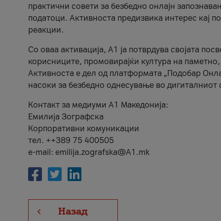
практични совети за безбедно онлајн запознава
податоци. Активноста предизвика интерес кај п
реакции.
Со оваа активација, А1 ја потврдува својата пос
корисниците, промовирајќи култура на паметно,
Активноста е дел од платформата „Подобар Онла
насоки за безбедно однесување во дигиталниот 
Контакт за медиуми А1 Македонија:
Емилија Зографска
Корпоративни комуникации
тел. ++389 75 400505
e-mail: emilija.zografska@A1.mk
Назад