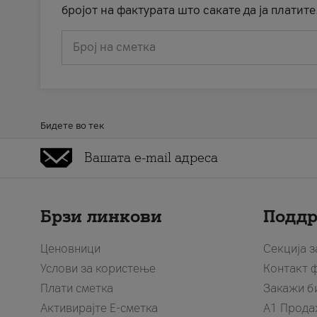
бројот на фактурата што сакате да ја платите
Број на сметка
Бидете во тек
Брзи линкови
Подд
Ценовници
Секција 
Услови за користење
Контакт 
Плати сметка
Закажи б
Активирајте Е-сметка
A1 Прода