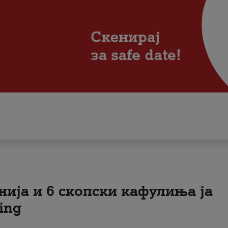
нија и 6 скопски кафулиња ја
ing