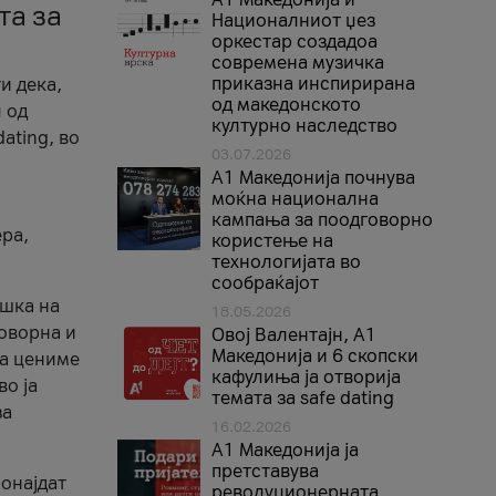
та за
Националниот џез
оркестар создадоа
современа музичка
приказна инспирирана
и дека,
од македонското
 од
културно наследство
ating, во
03.07.2026
A1 Македонија почнува
моќна национална
кампања за поодговорно
ера,
користење на
технологијата во
сообраќајот
ршка на
18.05.2026
говорна и
Овој Валентајн, A1
Македонија и 6 скопски
ја цениме
кафулиња ја отворија
во ја
темата за safe dating
за
16.02.2026
А1 Македонија ја
претставува
ронајдат
револуционерната