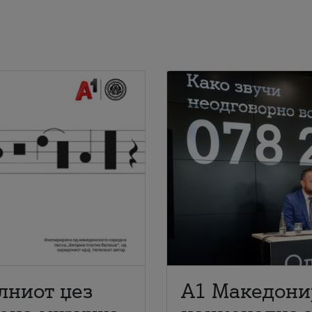
лниот џез
A1 Македони