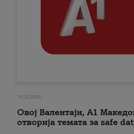
16.02.2026
Овој Валентајн, A1 Македо
отворија темата за safe dat