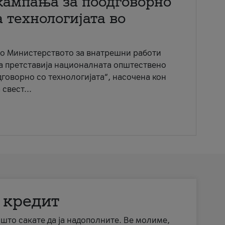
кампања за поодговорно
 технологијата во
со Министерството за внатрешни работи
ја претставија националната општествено
говорно со технологијата“, насочена кон
свест...
 кредит
а што сакате да ја надополните. Ве молиме,