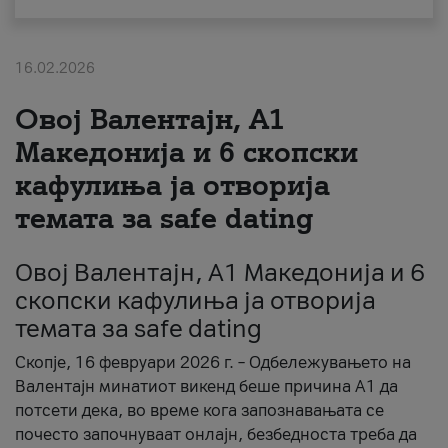
За нас
16.02.2026
#ПодобарОнлајн
Овој Валентајн, A1
Македонија и 6 скопски
кафулиња ја отворија
темата за safe dating
Овој Валентајн, A1 Македонија и 6
скопски кафулиња ја отворија
темата за safe dating
Скопје, 16 февруари 2026 г. – Одбележувањето на
Валентајн минатиот викенд беше причина А1 да
потсети дека, во време кога запознавањата се
почесто започнуваат онлајн, безбедноста треба да