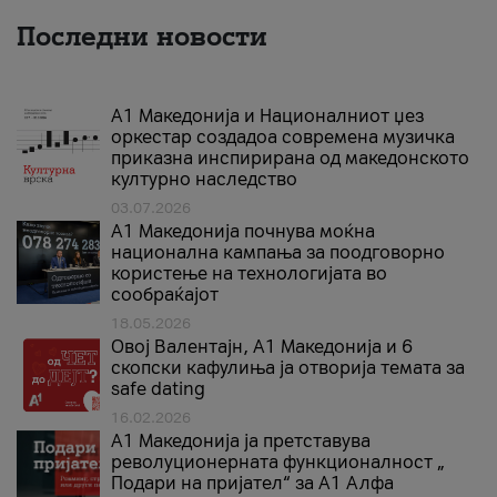
Последни новости
А1 Македонија и Националниот џез
оркестар создадоа современа музичка
приказна инспирирана од македонското
културно наследство
03.07.2026
A1 Македонија почнува моќна
национална кампања за поодговорно
користење на технологијата во
сообраќајот
18.05.2026
Овој Валентајн, A1 Македонија и 6
скопски кафулиња ја отворија темата за
safe dating
16.02.2026
А1 Македонија ја претставува
револуционерната функционалност „
Подари на пријател“ за А1 Алфа