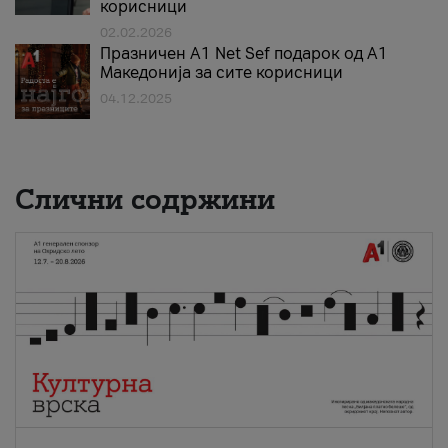
корисници
02.02.2026
Празничен A1 Net Sеf подарок од А1
Македонија за сите корисници
04.12.2025
Слични содржини