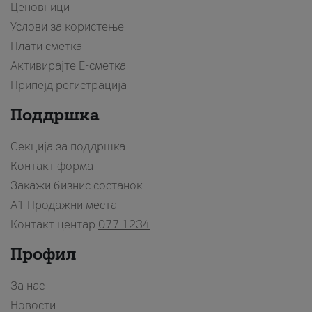
Ценовници
Услови за користење
Плати сметка
Активирајте Е-сметка
Припејд регистрација
Поддршка
Секција за поддршка
Контакт форма
Закажи бизнис состанок
A1 Продажни места
Контакт центар
077 1234
Профил
За нас
Новости