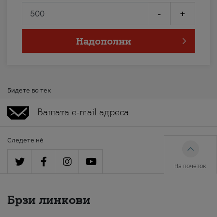
-
+
Надополни
Бидете во тек
Следете нè
На почеток
Брзи линкови