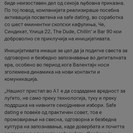
биде неизоставен дел од секоја љубовна приказна.
По тој повод, компанијата реализираше посебна
активација посветена на safe dating, во соработка
со шест еминентни скопски кафулиња, Че,
Синдикат, Улица 22, The Dude, Chillin’ и Bar 90 кои
доброволно се приклучија на иницијативата.
Иницијативата имаше за цел да ја подигне свеста за
одговорно и безбедно запознавање во дигиталната
ера, особено во период кога Валентајн носи
зголемена динамика на нови контакти и
комуникација.
„Нашиот пристап во А1 е да создадеме вредност за
луѓето, не само преку технологија, туку и преку
поддршка на нивните секојдневни избори. Safe
dating е повеќе од практичен совет, тоа е
промовирање на свесна, одговорна и безбедна
култура на запознавања, каде довербата и почитта