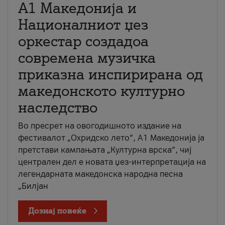
А1 Македонија и
Националниот џез
оркестар создадоа
современа музичка
приказна инспирирана од
македонското културно
наследство
Во пресрет на овогодишното издание на
фестивалот „Охридско лето“, А1 Македонија ја
претстави кампањата „Културна врска“, чиј
централен дел е новата џез-интерпретација на
легендарната македонска народна песна
„Билјан
Дознај повеќе