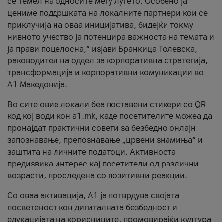
се темел на односите меѓу луѓето. Особено ја
цениме поддршката на локалните партнери кои се
приклучија на оваа иницијатива, бидејќи токму
нивното учество ја потенцира важноста на темата и
ја прави поцелосна,“ изјави Бранкица Толевска,
раководител на оддел за корпоративна стратегија,
трансформација и корпоративни комуникации во
А1 Македонија.
Во сите овие локали беа поставени стикери со QR
код кој води кон a1.mk, каде посетителите можеа да
пронајдат практични совети за безбедно онлајн
запознавање, препознавање „црвени знамиња“ и
заштита на личните податоци. Активноста
предизвика интерес кај посетители од различни
возрасти, проследена со позитивни реакции.
Со оваа активација, А1 ја потврдува својата
посветеност кон дигиталната безбедност и
едукацијата на корисниците, промовирајќи култура