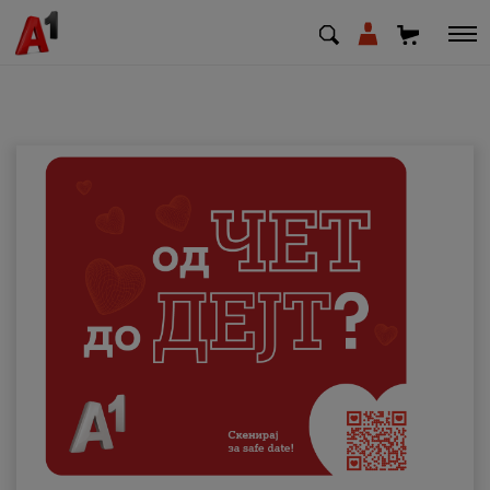
МК
EN
SQ
Приватни
Деловни
Поддршка
Надополни кредит
Плати сметка