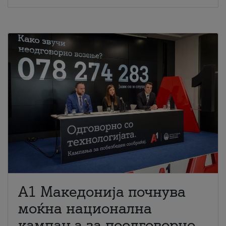
A1 Македонија почнува
моќна национална
кампања за поодговорно