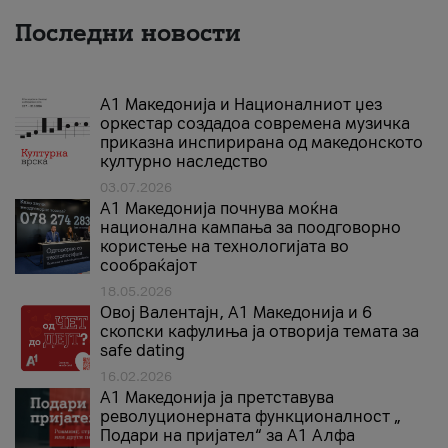
Последни новости
А1 Македонија и Националниот џез
оркестар создадоа современа музичка
приказна инспирирана од македонското
културно наследство
03.07.2026
A1 Македонија почнува моќна
национална кампања за поодговорно
користење на технологијата во
сообраќајот
18.05.2026
Овој Валентајн, A1 Македонија и 6
скопски кафулиња ја отворија темата за
safe dating
16.02.2026
А1 Македонија ја претставува
револуционерната функционалност „
Подари на пријател“ за А1 Алфа