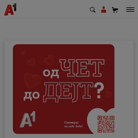
МК
EN
SQ
Приватни
Деловни
Поддршка
Надополни кредит
Плати сметка