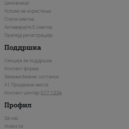
Ценовници
Услови за користење
Плати сметка
Активирајте Е-сметка
Припејд регистрација
Поддршка
Секција за поддршка
Контакт форма
Закажи бизнис состанок
A1 Продажни места
Контакт центар
077 1234
Профил
За нас
Новости