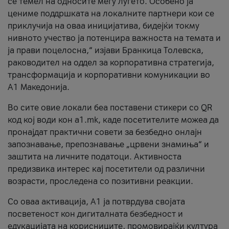
се темел на односите меѓу луѓето. Особено ја
цениме поддршката на локалните партнери кои се
приклучија на оваа иницијатива, бидејќи токму
нивното учество ја потенцира важноста на темата и
ја прави поцелосна,“ изјави Бранкица Толевска,
раководител на оддел за корпоративна стратегија,
трансформација и корпоративни комуникации во
А1 Македонија.
Во сите овие локали беа поставени стикери со QR
код кој води кон a1.mk, каде посетителите можеа да
пронајдат практични совети за безбедно онлајн
запознавање, препознавање „црвени знамиња“ и
заштита на личните податоци. Активноста
предизвика интерес кај посетители од различни
возрасти, проследена со позитивни реакции.
Со оваа активација, А1 ја потврдува својата
посветеност кон дигиталната безбедност и
едукацијата на корисниците, промовирајќи култура