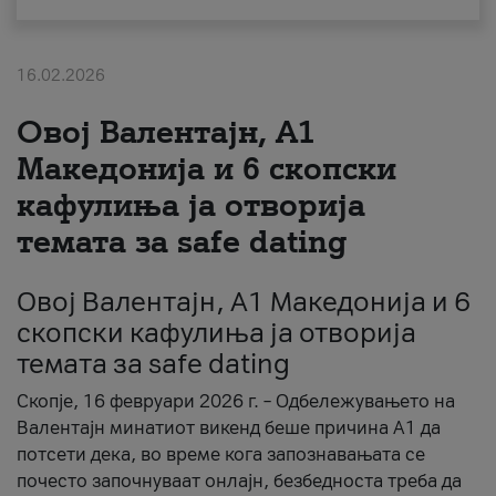
За нас
16.02.2026
#ПодобарОнлајн
Овој Валентајн, A1
Македонија и 6 скопски
кафулиња ја отворија
темата за safe dating
Овој Валентајн, A1 Македонија и 6
скопски кафулиња ја отворија
темата за safe dating
Скопје, 16 февруари 2026 г. – Одбележувањето на
Валентајн минатиот викенд беше причина А1 да
потсети дека, во време кога запознавањата се
почесто започнуваат онлајн, безбедноста треба да