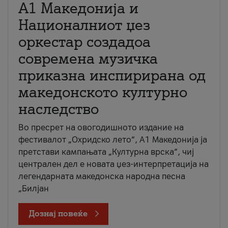
А1 Македонија и
Националниот џез
оркестар создадоа
современа музичка
приказна инспирирана од
македонското културно
наследство
Во пресрет на овогодишното издание на
фестивалот „Охридско лето“, А1 Македонија ја
претстави кампањата „Културна врска“, чиј
централен дел е новата џез-интерпретација на
легендарната македонска народна песна
„Билјан
Дознај повеќе