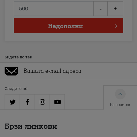
-
+
Надополни
Бидете во тек
Следете нè
На почеток
Брзи линкови