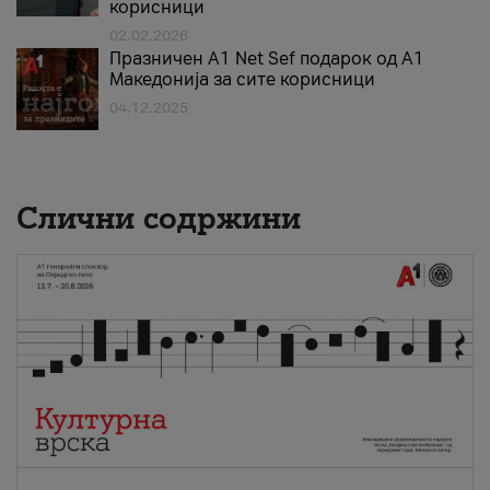
корисници
02.02.2026
Празничен A1 Net Sеf подарок од А1
Македонија за сите корисници
04.12.2025
Слични содржини