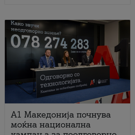
A1 Македонија почнува
моќна национална
кампања за поодговорно