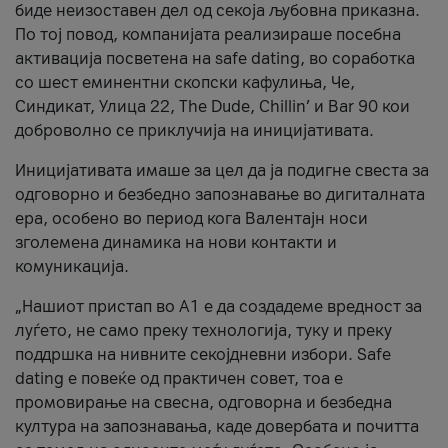
биде неизоставен дел од секоја љубовна приказна.
По тој повод, компанијата реализираше посебна
активација посветена на safe dating, во соработка
со шест еминентни скопски кафулиња, Че,
Синдикат, Улица 22, The Dude, Chillin’ и Bar 90 кои
доброволно се приклучија на иницијативата.
Иницијативата имаше за цел да ја подигне свеста за
одговорно и безбедно запознавање во дигиталната
ера, особено во период кога Валентајн носи
зголемена динамика на нови контакти и
комуникација.
„Нашиот пристап во А1 е да создадеме вредност за
луѓето, не само преку технологија, туку и преку
поддршка на нивните секојдневни избори. Safe
dating е повеќе од практичен совет, тоа е
промовирање на свесна, одговорна и безбедна
култура на запознавања, каде довербата и почитта