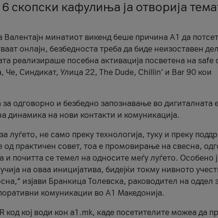
 6 скопски кафулиња ја отворија тема
а Валентајн минатиот викенд беше причина А1 да потсет
ваат онлајн, безбедноста треба да биде неизоставен дел
ата реализираше посебна активација посветена на safe d
е, Синдикат, Улица 22, The Dude, Chillin’ и Bar 90 кои
а за одговорно и безбедно запознавање во дигиталната 
на динамика на нови контакти и комуникација.
а луѓето, не само преку технологија, туку и преку подд
ќе од практичен совет, тоа е промовирање на свесна, од
а и почитта се темел на односите меѓу луѓето. Особено 
чија на оваа иницијатива, бидејќи токму нивното учест
сна,“ изјави Бранкица Толевска, раководител на оддел 
поративни комуникации во А1 Македонија.
R код кој води кон a1.mk, каде посетителите можеа да п