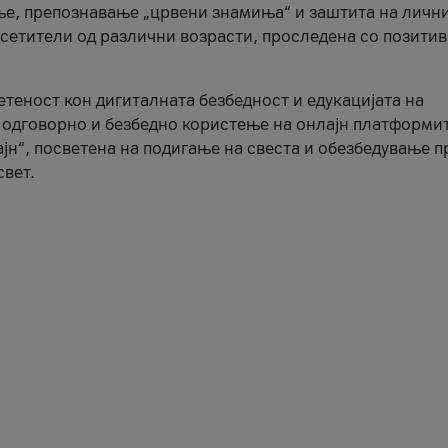
ње, препознавање „црвени знамиња“ и заштита на личн
осетители од различни возрасти, проследена со позити
ветеност кон дигиталната безбедност и едукацијата на
 одговорно и безбедно користење на онлајн платформит
јн“, посветена на подигање на свеста и обезбедување 
свет.