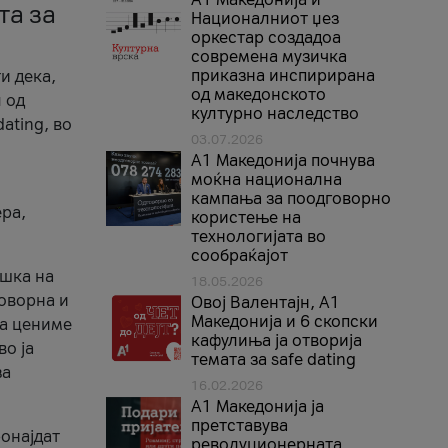
та за
Националниот џез
оркестар создадоа
современа музичка
приказна инспирирана
и дека,
од македонското
 од
културно наследство
ating, во
03.07.2026
A1 Македонија почнува
моќна национална
кампања за поодговорно
ера,
користење на
технологијата во
сообраќајот
ршка на
18.05.2026
говорна и
Овој Валентајн, A1
Македонија и 6 скопски
ја цениме
кафулиња ја отворија
во ја
темата за safe dating
за
16.02.2026
А1 Македонија ја
претставува
ронајдат
револуционерната