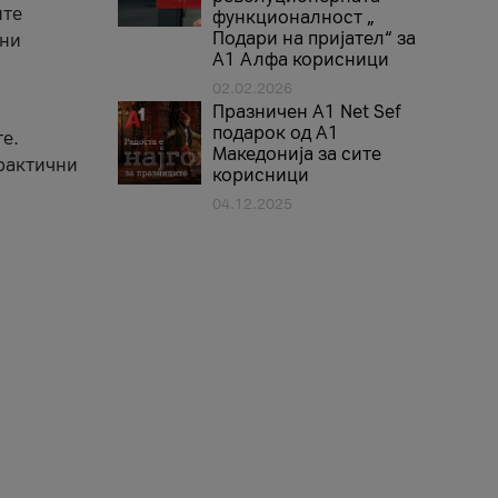
ите
функционалност „
Подари на пријател“ за
вни
А1 Алфа корисници
02.02.2026
Празничен A1 Net Sеf
подарок од А1
е.
Македонија за сите
практични
корисници
04.12.2025