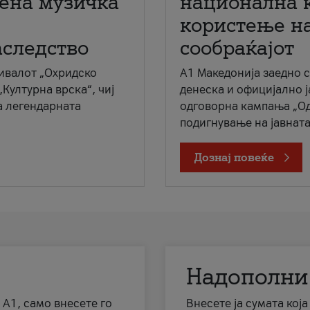
мена музичка
национална 
користење на
аследство
сообраќајот
ивалот „Охридско
A1 Македонија заедно 
„Културна врска“, чиј
денеска и официјално 
а легендарната
одговорна кампања „Од
подигнување на јавната 
Дознај повеќе
Надополни
 А1, само внесете го
Внесете ја сумата кој