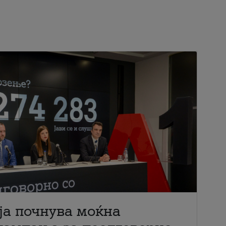
ја почнува моќна