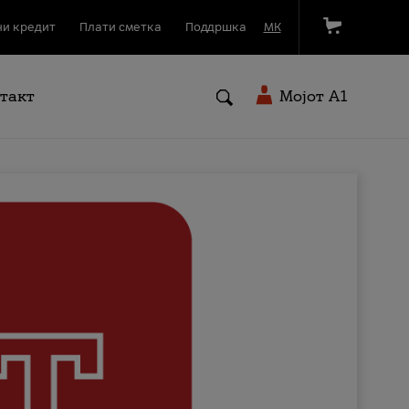
и кредит
Плати сметка
Поддршка
МК
такт
Мојот A1