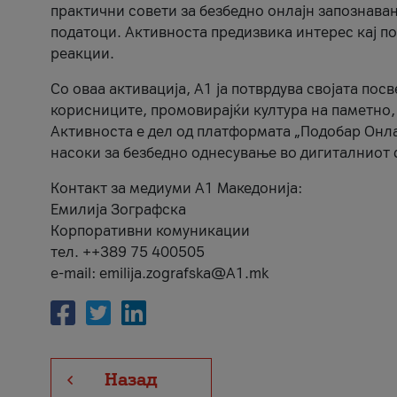
практични совети за безбедно онлајн запознава
податоци. Активноста предизвика интерес кај п
реакции.
Со оваа активација, А1 ја потврдува својата пос
корисниците, промовирајќи култура на паметно,
Активноста е дел од платформата „Подобар Онла
насоки за безбедно однесување во дигиталниот 
Контакт за медиуми А1 Македонија:
Емилија Зографска
Корпоративни комуникации
тел. ++389 75 400505
e-mail: emilija.zografska@A1.mk
Назад