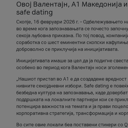
Овој Валентајн, A1 Македонија и
safe dating
Скопје, 16 февруари 2026 г. – Одбележувањето н
во време кога запознавањата се почесто започну
секоја љубовна приказна. По тој повод, компаниј
соработка со шест еминентни скопски кафулиња, Ч
доброволно се приклучија на иницијативата.
Иницијативата имаше за цел да ја подигне свест
особено во период кога Валентајн носи зголеме
„Нашиот пристап во А1 е да создадеме вредност з
нивните секојдневни избори. Safe dating е пове
безбедна култура на запознавања, каде довербат
поддршката на локалните партнери кои се приклу
потенцира важноста на темата и ја прави поцело
корпоративна стратегија, трансформација и кор
Во сите овие локали беа поставени стикери со Q