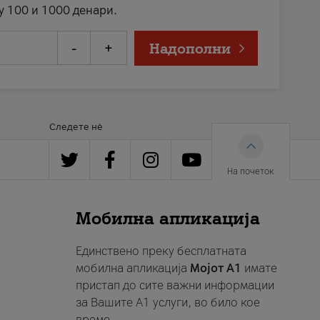
у 100 и 1000 денари.
-
+
Надополни
Следете нè
На почеток
Мобилна апликација
Единствено преку бесплатната
мобилна апликација
Мојот A1
имате
пристап до сите важни информации
за Вашите A1 услуги, во било кое
време.