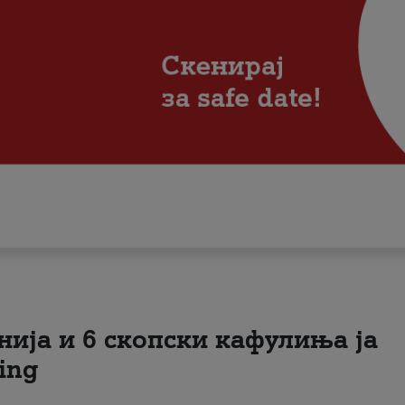
нија и 6 скопски кафулиња ја
ing