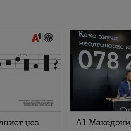
лниот џез
A1 Македони