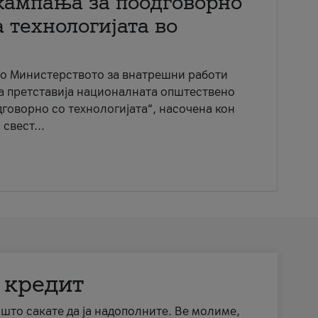
кампања за поодговорно
 технологијата во
со Министерството за внатрешни работи
ја претставија националната општествено
говорно со технологијата“, насочена кон
свест...
 кредит
а што сакате да ја надополните. Ве молиме,