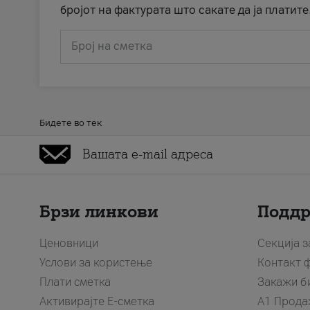
бројот на фактурата што сакате да ја платите
Број на сметка
Бидете во тек
Брзи линкови
Подд
Ценовници
Секција 
Услови за користење
Контакт 
Плати сметка
Закажи б
Активирајте Е-сметка
A1 Прода