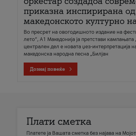
оркестар создадоа совре
приказна инспирирана од
македонското културно н
Во пресрет на овогодишното издание на фест
лето“, А1 Македонија ја претстави кампањата 
централен дел е новата џез-интерпретација н
македонска народна песна „Билјан
Дознај повеќе
Плати сметка
Платете ја Вашата сметка без најава на Мојот