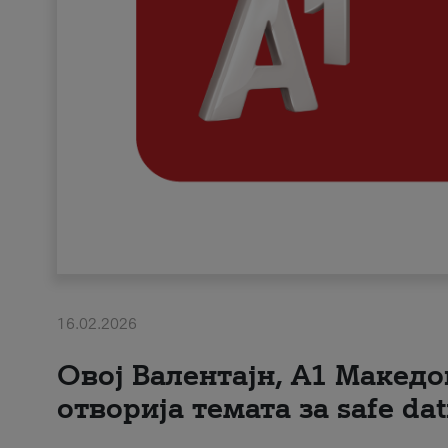
16.02.2026
Овој Валентајн, A1 Македо
отворија темата за safe dat