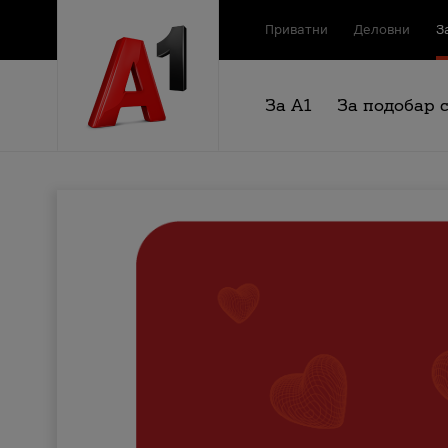
Приватни
Деловни
З
За А1
За подобар 