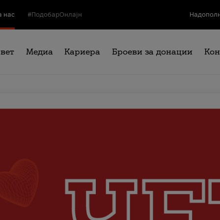
а нас
#ПодобарОнлајн
Надополн
свет
Медиа
Кариера
Броеви за донации
Кон