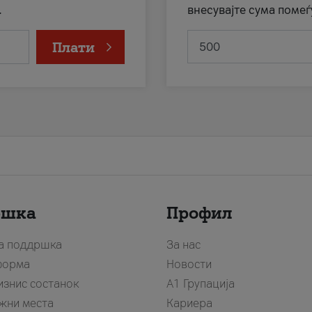
.
внесувајте сума помеѓ
Плати
ршка
Профил
за поддршка
За нас
форма
Новости
изнис состанок
А1 Групација
жни места
Кариера