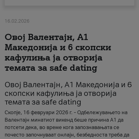
За нас
16.02.2026
#ПодобарОнлајн
Овој Валентајн, A1
Македонија и 6 скопски
кафулиња ја отворија
темата за safe dating
Овој Валентајн, A1 Македонија и 6
скопски кафулиња ја отворија
темата за safe dating
Скопје, 16 февруари 2026 г. – Одбележувањето на
Валентајн минатиот викенд беше причина А1 да
потсети дека, во време кога запознавањата се
почесто започнуваат онлајн, безбедноста треба да