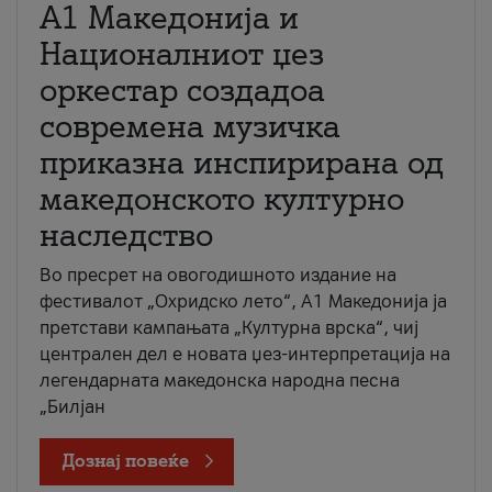
А1 Македонија и
Националниот џез
оркестар создадоа
современа музичка
приказна инспирирана од
македонското културно
наследство
Во пресрет на овогодишното издание на
фестивалот „Охридско лето“, А1 Македонија ја
претстави кампањата „Културна врска“, чиј
централен дел е новата џез-интерпретација на
легендарната македонска народна песна
„Билјан
Дознај повеќе