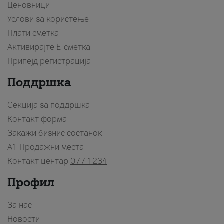
Ценовници
Услови за користење
Плати сметка
Активирајте Е-сметка
Припејд регистрација
Поддршка
Секција за поддршка
Контакт форма
Закажи бизнис состанок
A1 Продажни места
Контакт центар
077 1234
Профил
За нас
Новости