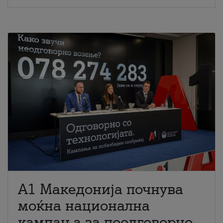
A1 Македонија почнува
моќна национална
кампања за поодговорно