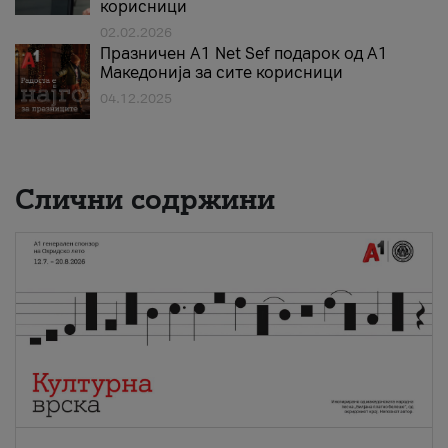
корисници
02.02.2026
Празничен A1 Net Sеf подарок од А1
Македонија за сите корисници
04.12.2025
Слични содржини