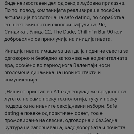
биде неизоставен дел од секоја љубовна приказна.
По тој повод, компанијата реализираше посебна
активација посветена на safe dating, во соработка
со шест еминентни скопски кафулиња, Че,
Синдикат, Улица 22, The Dude, Chillin’ и Bar 90 кои
доброволно се приклучија на иницијативата.
Иницијативата имаше за цел да ја подигне свеста за
одговорно и безбедно запознавање во дигиталната
ера, особено во период кога Валентајн носи
зголемена динамика на нови контакти и
комуникација.
„Нашиот пристап во А1 е да создадеме вредност за
луѓето, не само преку технологија, туку и преку
поддршка на нивните секојдневни избори. Safe
dating е повеќе од практичен совет, тоа е
промовирање на свесна, одговорна и безбедна
култура на запознавања, каде довербата и почитта