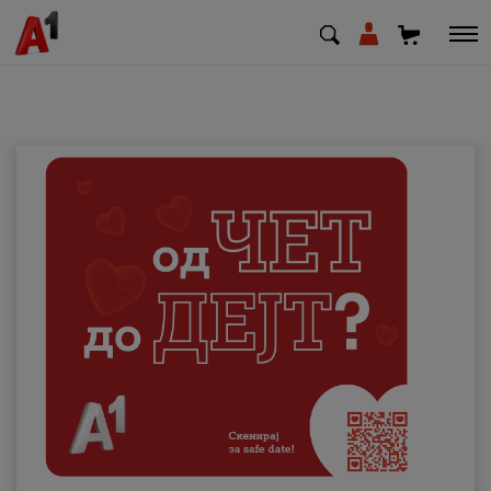
МК
EN
SQ
Приватни
Деловни
Поддршка
Надополни кредит
Плати сметка