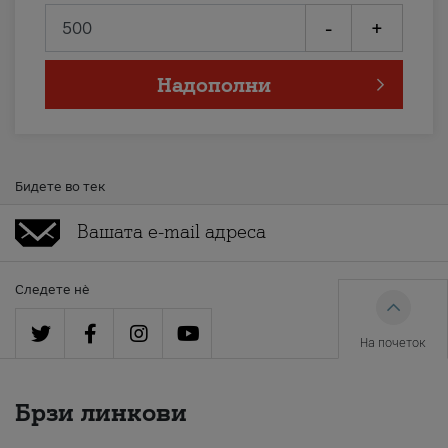
-
+
Надополни
Бидете во тек
Следете нè
На почеток
Брзи линкови