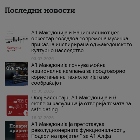
Последни новости
А1 Македонија и Националниот џез
оркестар создадоа современа музичка
приказна инспирирана од македонското
културно наследство
03.07.2026
A1 Македонија почнува моќна
национална кампања за поодговорно
користење на технологијата во
сообраќајот
18.05.2026
Овој Валентајн, A1 Македонија и 6
скопски кафулиња ја отворија темата за
safe dating
16.02.2026
А1 Македонија ја претставува
револуционерната функционалност „
Подари на пријател“ за А1 Алфа