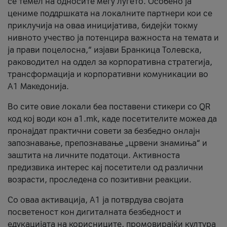
се темел на односите меѓу луѓето. Особено ја
цениме поддршката на локалните партнери кои се
приклучија на оваа иницијатива, бидејќи токму
нивното учество ја потенцира важноста на темата и
ја прави поцелосна,“ изјави Бранкица Толевска,
раководител на оддел за корпоративна стратегија,
трансформација и корпоративни комуникации во
А1 Македонија.
Во сите овие локали беа поставени стикери со QR
код кој води кон a1.mk, каде посетителите можеа да
пронајдат практични совети за безбедно онлајн
запознавање, препознавање „црвени знамиња“ и
заштита на личните податоци. Активноста
предизвика интерес кај посетители од различни
возрасти, проследена со позитивни реакции.
Со оваа активација, А1 ја потврдува својата
посветеност кон дигиталната безбедност и
едукацијата на корисниците, промовирајќи култура