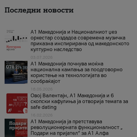
Последни новости
А1 Македонија и Националниот џез
оркестар создадоа современа музичка
приказна инспирирана од македонското
културно наследство
03.07.2026
A1 Македонија почнува моќна
национална кампања за поодговорно
користење на технологијата во
сообраќајот
18.05.2026
Овој Валентајн, A1 Македонија и 6
скопски кафулиња ја отворија темата за
safe dating
16.02.2026
А1 Македонија ја претставува
револуционерната функционалност „
Подари на пријател“ за А1 Алфа