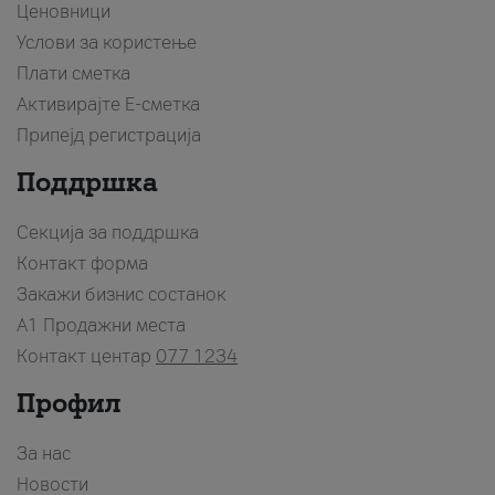
Ценовници
Услови за користење
Плати сметка
Активирајте Е-сметка
Припејд регистрација
Поддршка
Секција за поддршка
Контакт форма
Закажи бизнис состанок
A1 Продажни места
Контакт центар
077 1234
Профил
За нас
Новости