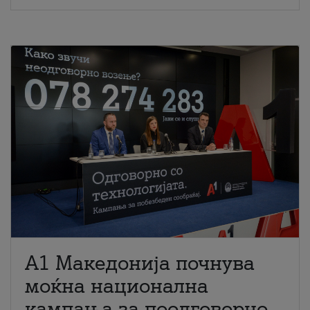
A1 Македонија почнува
моќна национална
кампања за поодговорно