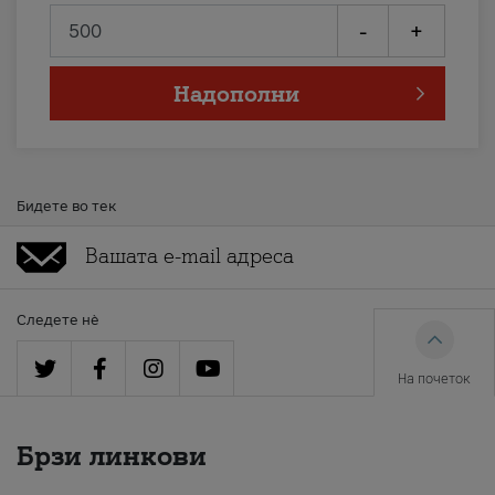
-
+
Надополни
Бидете во тек
Следете нè
На почеток
Брзи линкови