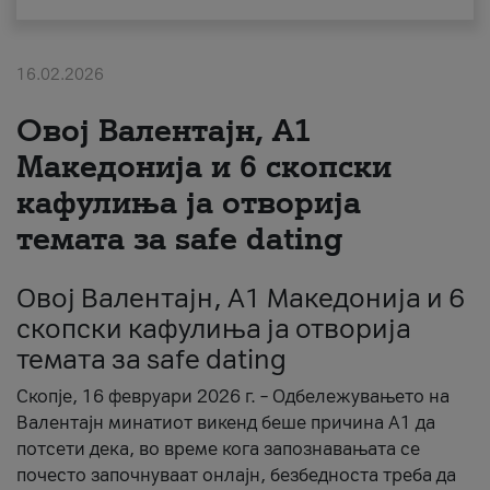
За нас
16.02.2026
#ПодобарОнлајн
Овој Валентајн, A1
Македонија и 6 скопски
кафулиња ја отворија
темата за safe dating
Овој Валентајн, A1 Македонија и 6
скопски кафулиња ја отворија
темата за safe dating
Скопје, 16 февруари 2026 г. – Одбележувањето на
Валентајн минатиот викенд беше причина А1 да
потсети дека, во време кога запознавањата се
почесто започнуваат онлајн, безбедноста треба да