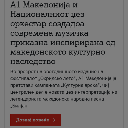
А1 Македонија и
Националниот џез
оркестар создадоа
современа музичка
приказна инспирирана од
македонското културно
наследство
Во пресрет на овогодишното издание на
фестивалот „Охридско лето“, А1 Македонија ја
претстави кампањата „Културна врска“, чиј
централен дел е новата џез-интерпретација на
легендарната македонска народна песна
„Билјан
Дознај повеќе