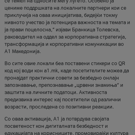
се темел на односите меѓу луѓето. Особено ја
цениме поддршката на локалните партнери кои се
приклучија на оваа иницијатива, бидејќи токму
нивното учество ја потенцира важноста на темата и
ја прави поцелосна,“ изјави Бранкица Толевска,
раководител на оддел за корпоративна стратегија,
трансформација и корпоративни комуникации во
А1 Македонија.
Во сите овие локали беа поставени стикери со QR
код кој води кон a1.mk, каде посетителите можеа да
пронајдат практични совети за безбедно онлајн
запознавање, препознавање „црвени знамиња“ и
заштита на личните податоци. Активноста
предизвика интерес кај посетители од различни
возрасти, проследена со позитивни реакции.
Со оваа активација, А1 ја потврдува својата
посветеност кон дигиталната безбедност и
едукацијата на корисниците, промовирајќи култура