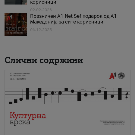
корисници
02.02.2026
Празничен A1 Net Sеf подарок од А1
Македонија за сите корисници
04.12.2025
Слични содржини