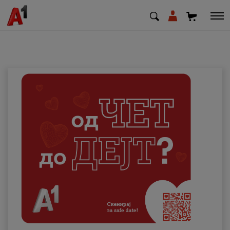
МК
EN
SQ
Приватни
Деловни
Поддршка
Надополни кредит
Плати сметка