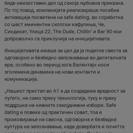
биде неизоставен дел од секоја љубовна приказна.
По тој повод, компанијата реализираше посебна
активација посветена на safe dating, во соработка
со шест еминентни скопски кафулиња, Че,
Синдикат, Улица 22, The Dude, Chillin’ и Bar 90 кои
доброволно се приклучија на иницијативата.
Иницијативата имаше за цел да ја подигне свеста за
одговорно и безбедно запознавање во дигиталната
ера, особено во период кога Валентајн носи
зголемена динамика на нови контакти и
комуникација.
„Нашиот пристап во А1 е да создадеме вредност за
луѓето, не само преку технологија, туку и преку
поддршка на нивните секојдневни избори. Safe
dating е повеќе од практичен совет, тоа е
промовирање на свесна, одговорна и безбедна
култура на запознавања, каде довербата и почитта