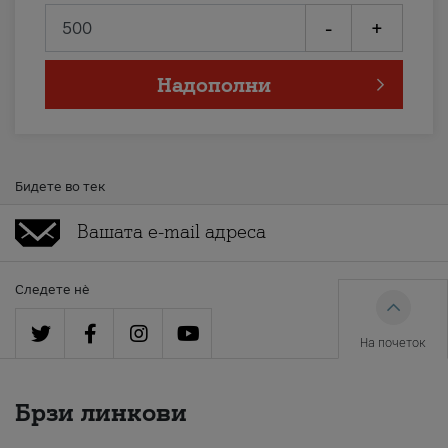
-
+
Надополни
Бидете во тек
Следете нè
На почеток
Брзи линкови