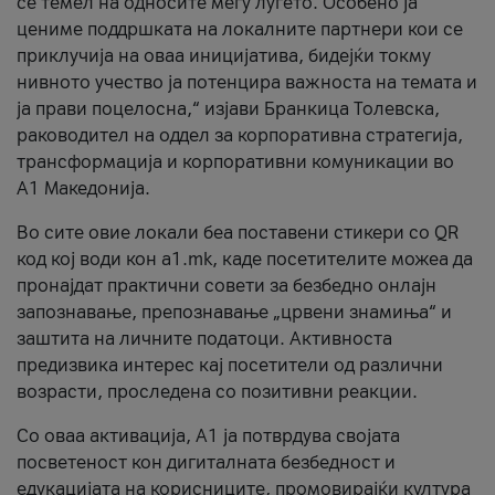
се темел на односите меѓу луѓето. Особено ја
цениме поддршката на локалните партнери кои се
приклучија на оваа иницијатива, бидејќи токму
нивното учество ја потенцира важноста на темата и
ја прави поцелосна,“ изјави Бранкица Толевска,
раководител на оддел за корпоративна стратегија,
трансформација и корпоративни комуникации во
А1 Македонија.
Во сите овие локали беа поставени стикери со QR
код кој води кон a1.mk, каде посетителите можеа да
пронајдат практични совети за безбедно онлајн
запознавање, препознавање „црвени знамиња“ и
заштита на личните податоци. Активноста
предизвика интерес кај посетители од различни
возрасти, проследена со позитивни реакции.
Со оваа активација, А1 ја потврдува својата
посветеност кон дигиталната безбедност и
едукацијата на корисниците, промовирајќи култура