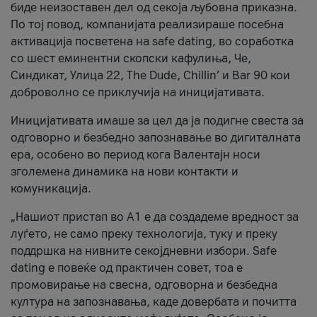
биде неизоставен дел од секоја љубовна приказна.
По тој повод, компанијата реализираше посебна
активација посветена на safe dating, во соработка
со шест еминентни скопски кафулиња, Че,
Синдикат, Улица 22, The Dude, Chillin’ и Bar 90 кои
доброволно се приклучија на иницијативата.
Иницијативата имаше за цел да ја подигне свеста за
одговорно и безбедно запознавање во дигиталната
ера, особено во период кога Валентајн носи
зголемена динамика на нови контакти и
комуникација.
„Нашиот пристап во А1 е да создадеме вредност за
луѓето, не само преку технологија, туку и преку
поддршка на нивните секојдневни избори. Safe
dating е повеќе од практичен совет, тоа е
промовирање на свесна, одговорна и безбедна
култура на запознавања, каде довербата и почитта