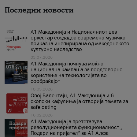
Последни новости
А1 Македонија и Националниот џез
оркестар создадоа современа музичка
приказна инспирирана од македонското
културно наследство
03.07.2026
A1 Македонија почнува моќна
национална кампања за поодговорно
користење на технологијата во
сообраќајот
18.05.2026
Овој Валентајн, A1 Македонија и 6
скопски кафулиња ја отворија темата за
safe dating
16.02.2026
А1 Македонија ја претставува
револуционерната функционалност „
Подари на пријател“ за А1 Алфа