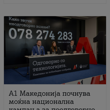
A1 Македонија почнува
моќна национална
кампања за поодговорно