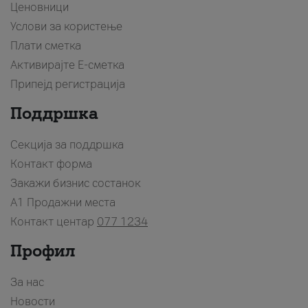
Ценовници
Услови за користење
Плати сметка
Активирајте Е-сметка
Припејд регистрација
Поддршка
Секција за поддршка
Контакт форма
Закажи бизнис состанок
A1 Продажни места
Контакт центар
077 1234
Профил
За нас
Новости