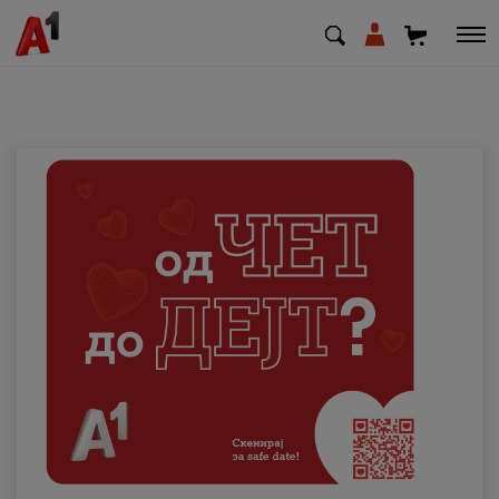
МК
EN
SQ
Приватни
Деловни
Поддршка
Надополни кредит
Плати сметка