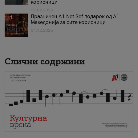
корисници
02.02.2026
Празничен A1 Net Sеf подарок од А1
Македонија за сите корисници
04.12.2025
Слични содржини