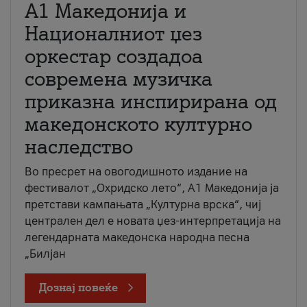
А1 Македонија и
Националниот џез
оркестар создадоа
современа музичка
приказна инспирирана од
македонското културно
наследство
Во пресрет на овогодишното издание на
фестивалот „Охридско лето“, А1 Македонија ја
претстави кампањата „Културна врска“, чиј
централен дел е новата џез-интерпретација на
легендарната македонска народна песна
„Билјан
Дознај повеќе