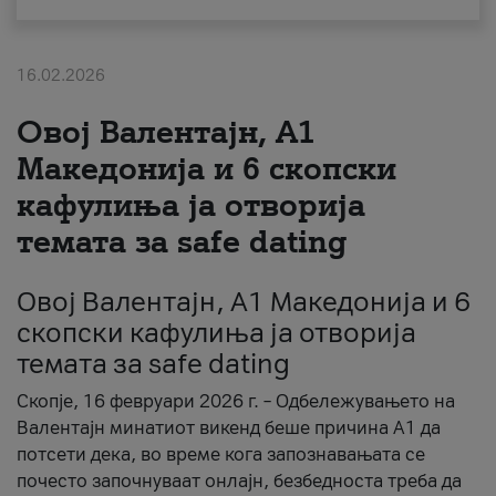
За нас
16.02.2026
#ПодобарОнлајн
Овој Валентајн, A1
Македонија и 6 скопски
кафулиња ја отворија
темата за safe dating
Овој Валентајн, A1 Македонија и 6
скопски кафулиња ја отворија
темата за safe dating
Скопје, 16 февруари 2026 г. – Одбележувањето на
Валентајн минатиот викенд беше причина А1 да
потсети дека, во време кога запознавањата се
почесто започнуваат онлајн, безбедноста треба да