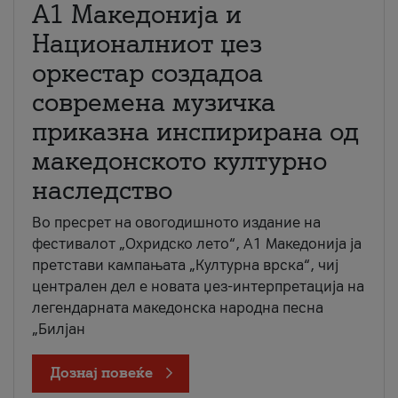
А1 Македонија и
Националниот џез
оркестар создадоа
современа музичка
приказна инспирирана од
македонското културно
наследство
Во пресрет на овогодишното издание на
фестивалот „Охридско лето“, А1 Македонија ја
претстави кампањата „Културна врска“, чиј
централен дел е новата џез-интерпретација на
легендарната македонска народна песна
„Билјан
Дознај повеќе