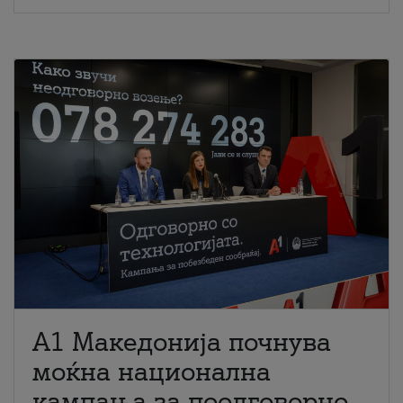
A1 Македонија почнува
моќна национална
кампања за поодговорно