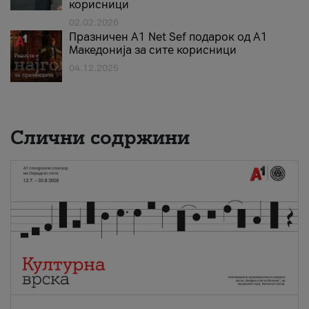
корисници
02.02.2026
Празничен A1 Net Sеf подарок од А1
Македонија за сите корисници
04.12.2025
Слични содржини