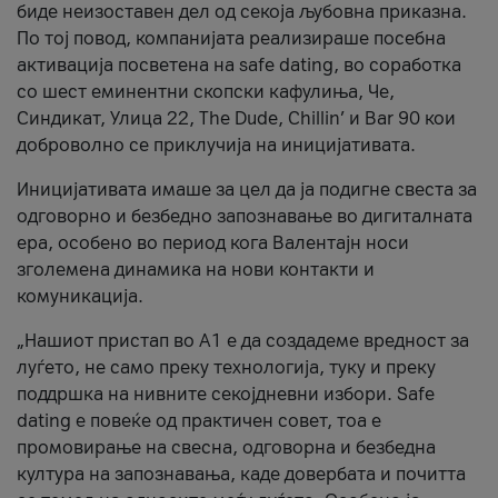
биде неизоставен дел од секоја љубовна приказна.
По тој повод, компанијата реализираше посебна
активација посветена на safe dating, во соработка
со шест еминентни скопски кафулиња, Че,
Синдикат, Улица 22, The Dude, Chillin’ и Bar 90 кои
доброволно се приклучија на иницијативата.
Иницијативата имаше за цел да ја подигне свеста за
одговорно и безбедно запознавање во дигиталната
ера, особено во период кога Валентајн носи
зголемена динамика на нови контакти и
комуникација.
„Нашиот пристап во А1 е да создадеме вредност за
луѓето, не само преку технологија, туку и преку
поддршка на нивните секојдневни избори. Safe
dating е повеќе од практичен совет, тоа е
промовирање на свесна, одговорна и безбедна
култура на запознавања, каде довербата и почитта