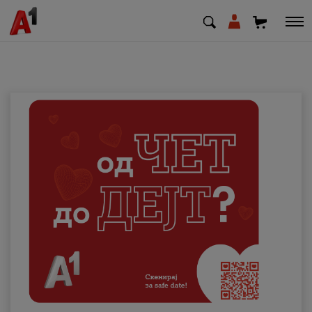
МК
EN
SQ
Приватни
Деловни
Поддршка
Надополни кредит
Плати сметка