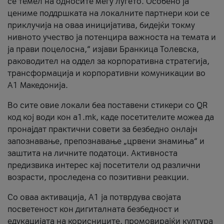
се темел на односите меѓу луѓето. Особено ја
цениме поддршката на локалните партнери кои се
приклучија на оваа иницијатива, бидејќи токму
нивното учество ја потенцира важноста на темата и
ја прави поцелосна,“ изјави Бранкица Толевска,
раководител на оддел за корпоративна стратегија,
трансформација и корпоративни комуникации во
А1 Македонија.
Во сите овие локали беа поставени стикери со QR
код кој води кон a1.mk, каде посетителите можеа да
пронајдат практични совети за безбедно онлајн
запознавање, препознавање „црвени знамиња“ и
заштита на личните податоци. Активноста
предизвика интерес кај посетители од различни
возрасти, проследена со позитивни реакции.
Со оваа активација, А1 ја потврдува својата
посветеност кон дигиталната безбедност и
едукацијата на корисниците, промовирајќи култура