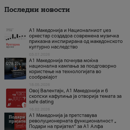
Последни новости
А1 Македонија и Националниот џез
оркестар создадоа современа музичка
приказна инспирирана од македонското
културно наследство
03.07.2026
A1 Македонија почнува моќна
национална кампања за поодговорно
користење на технологијата во
сообраќајот
18.05.2026
Овој Валентајн, A1 Македонија и 6
скопски кафулиња ја отворија темата за
safe dating
16.02.2026
А1 Македонија ја претставува
револуционерната функционалност „
Подари на пријател“ за А1 Алфа