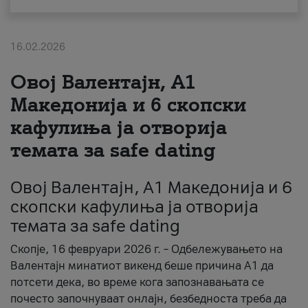
За нас
16.02.2026
#ПодобарОнлајн
Овој Валентајн, A1
Македонија и 6 скопски
кафулиња ја отворија
темата за safe dating
Овој Валентајн, A1 Македонија и 6
скопски кафулиња ја отворија
темата за safe dating
Скопје, 16 февруари 2026 г. – Одбележувањето на
Валентајн минатиот викенд беше причина А1 да
потсети дека, во време кога запознавањата се
почесто започнуваат онлајн, безбедноста треба да