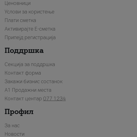
Ценовници
Услови за користење
Плати сметка
Активирајте Е-сметка
Припејд регистрација
Поддршка
Секција за поддршка
Контакт форма
Закажи бизнис состанок
A1 Продажни места
Контакт центар
077 1234
Профил
За нас
Новости