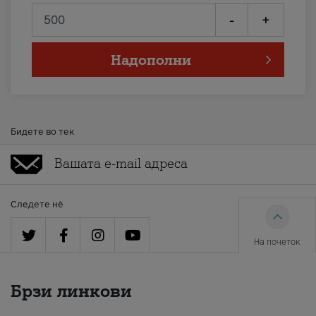
-
+
Надополни
Бидете во тек
Следете нè
На почеток
Брзи линкови