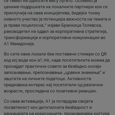
се темел на односите меѓу луѓето. Особено ја
цениме поддршката на локалните партнери кои се
приклучија на оваа иницијатива, бидејќи токму
нивното учество ја потенцира важноста на темата и
ја прави поцелосна,“ изјави Бранкица Толевска,
раководител на оддел за корпоративна стратегија,
трансформација и корпоративни комуникации во
А1 Македонија.
Во сите овие локали беа поставени стикери со QR
код кој води кон a1.mk, каде посетителите можеа да
пронајдат практични совети за безбедно онлајн
запознавање, препознавање „црвени знамиња“ и
заштита на личните податоци. Активноста
предизвика интерес кај посетители од различни
возрасти, проследена со позитивни реакции.
Со оваа активација, А1 ја потврдува својата
посветеност кон дигиталната безбедност и
едукацијата на корисниците, промовирајќи култура