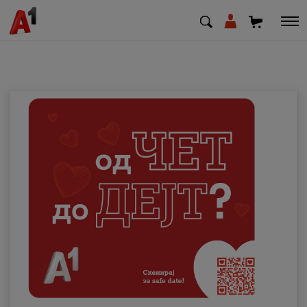
МК
EN
SQ
Приватни
Деловни
Поддршка
Надополни кредит
Плати сметка