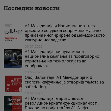
Последни новости
А1 Македонија и Националниот џез
оркестар создадоа современа музичка
приказна инспирирана од македонското
културно наследство
03.07.2026
A1 Македонија почнува моќна
национална кампања за поодговорно
користење на технологијата во
сообраќајот
18.05.2026
Овој Валентајн, A1 Македонија и 6
скопски кафулиња ја отворија темата за
safe dating
16.02.2026
А1 Македонија ја претставува
револуционерната функционалност „
Подари на пријател“ за А1 Алфа