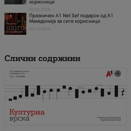
корисници
02.02.2026
Празничен A1 Net Sеf подарок од А1
Македонија за сите корисници
04.12.2025
Слични содржини