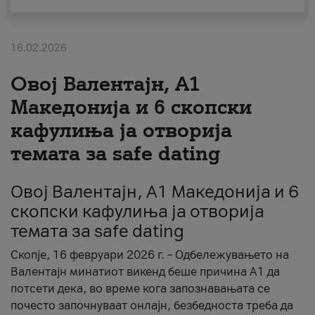
За нас
16.02.2026
#ПодобарОнлајн
Овој Валентајн, A1
Македонија и 6 скопски
кафулиња ја отворија
темата за safe dating
Овој Валентајн, A1 Македонија и 6
скопски кафулиња ја отворија
темата за safe dating
Скопје, 16 февруари 2026 г. – Одбележувањето на
Валентајн минатиот викенд беше причина А1 да
потсети дека, во време кога запознавањата се
почесто започнуваат онлајн, безбедноста треба да