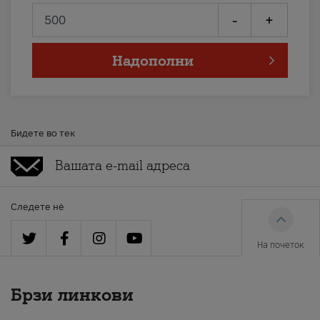
-
+
Надополни
Бидете во тек
Следете нè
На почеток
Брзи линкови