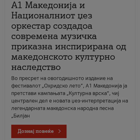
А1 Македонија и
Националниот џез
оркестар создадоа
современа музичка
приказна инспирирана од
македонското културно
наследство
Во пресрет на овогодишното издание на
фестивалот „Охридско лето“, А1 Македонија ја
претстави кампањата „Културна врска“, чиј
централен дел е новата џез-интерпретација на
легендарната македонска народна песна
„Билјан
Дознај повеќе