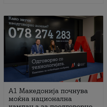
A1 Македонија почнува
моќна национална
кампања за поодговорно