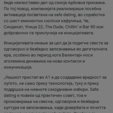
биде неизоставен дел од секоја љубовна приказна.
По тој повод, компанијата реализираше посебна
активација посветена на safe dating, во соработка
со шест еминентни скопски кафулиња, Че,
Синдикат, Улица 22, The Dude, Chillin’ и Bar 90 кои
доброволно се приклучија на иницијативата.
Иницијативата имаше за цел да ја подигне свеста за
одговорно и безбедно запознавање во дигиталната
ера, особено во период кога Валентајн носи
зголемена динамика на нови контакти и
комуникација.
„Нашиот пристап во А1 е да создадеме вредност за
луѓето, не само преку технологија, туку и преку
поддршка на нивните секојдневни избори. Safe
dating е повеќе од практичен совет, тоа е
промовирање на свесна, одговорна и безбедна
култура на запознавања, каде довербата и почитта