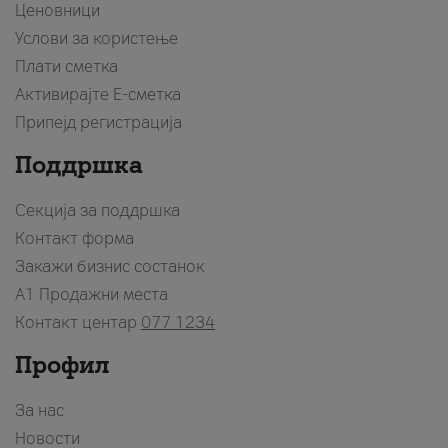
Ценовници
Услови за користење
Плати сметка
Активирајте Е-сметка
Припејд регистрација
Поддршка
Секција за поддршка
Контакт форма
Закажи бизнис состанок
A1 Продажни места
Контакт центар
077 1234
Профил
За нас
Новости