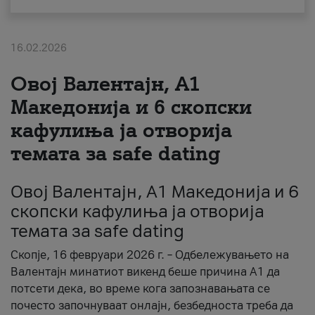
За нас
16.02.2026
#ПодобарОнлајн
Овој Валентајн, A1
Македонија и 6 скопски
кафулиња ја отворија
темата за safe dating
Овој Валентајн, A1 Македонија и 6
скопски кафулиња ја отворија
темата за safe dating
Скопје, 16 февруари 2026 г. – Одбележувањето на
Валентајн минатиот викенд беше причина А1 да
потсети дека, во време кога запознавањата се
почесто започнуваат онлајн, безбедноста треба да