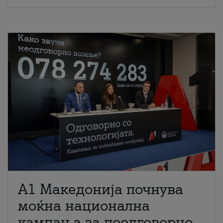
A1 Македонија почнува
моќна национална
кампања за поодговорно