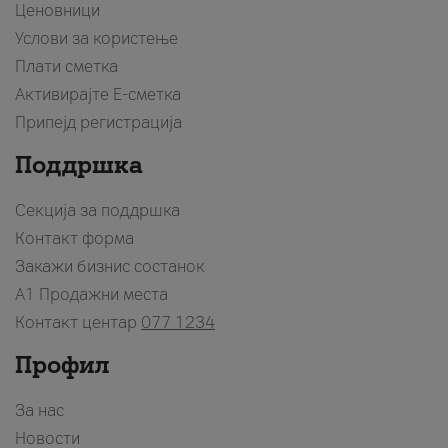
Ценовници
Услови за користење
Плати сметка
Активирајте Е-сметка
Припејд регистрација
Поддршка
Секција за поддршка
Контакт форма
Закажи бизнис состанок
A1 Продажни места
Контакт центар
077 1234
Профил
За нас
Новости