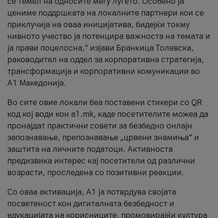
се темел на односите меѓу луѓето. Особено ја
цениме поддршката на локалните партнери кои се
приклучија на оваа иницијатива, бидејќи токму
нивното учество ја потенцира важноста на темата и
ја прави поцелосна,“ изјави Бранкица Толевска,
раководител на оддел за корпоративна стратегија,
трансформација и корпоративни комуникации во
А1 Македонија.
Во сите овие локали беа поставени стикери со QR
код кој води кон a1.mk, каде посетителите можеа да
пронајдат практични совети за безбедно онлајн
запознавање, препознавање „црвени знамиња“ и
заштита на личните податоци. Активноста
предизвика интерес кај посетители од различни
возрасти, проследена со позитивни реакции.
Со оваа активација, А1 ја потврдува својата
посветеност кон дигиталната безбедност и
едукацијата на корисниците, промовирајќи култура