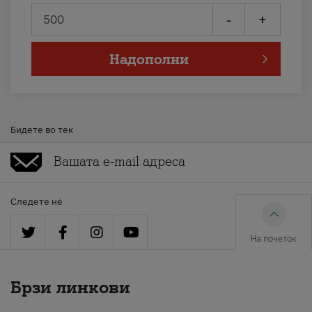
-
+
Надополни
Бидете во тек
Следете нè
На почеток
Брзи линкови