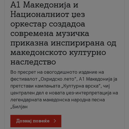
А1 Македонија и
Националниот џез
оркестар создадоа
современа музичка
приказна инспирирана од
македонското културно
наследство
Во пресрет на овогодишното издание на
фестивалот „Охридско лето“, А1 Македонија ја
претстави кампањата „Културна врска“, чиј
централен дел е новата џез-интерпретација на
легендарната македонска народна песна
„Билјан
Дознај повеќе