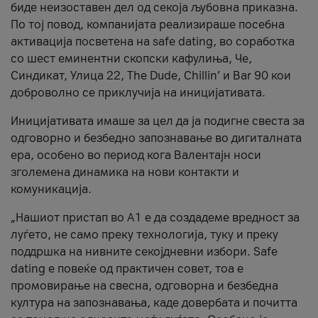
биде неизоставен дел од секоја љубовна приказна.
По тој повод, компанијата реализираше посебна
активација посветена на safe dating, во соработка
со шест еминентни скопски кафулиња, Че,
Синдикат, Улица 22, The Dude, Chillin’ и Bar 90 кои
доброволно се приклучија на иницијативата.
Иницијативата имаше за цел да ја подигне свеста за
одговорно и безбедно запознавање во дигиталната
ера, особено во период кога Валентајн носи
зголемена динамика на нови контакти и
комуникација.
„Нашиот пристап во А1 е да создадеме вредност за
луѓето, не само преку технологија, туку и преку
поддршка на нивните секојдневни избори. Safe
dating е повеќе од практичен совет, тоа е
промовирање на свесна, одговорна и безбедна
култура на запознавања, каде довербата и почитта