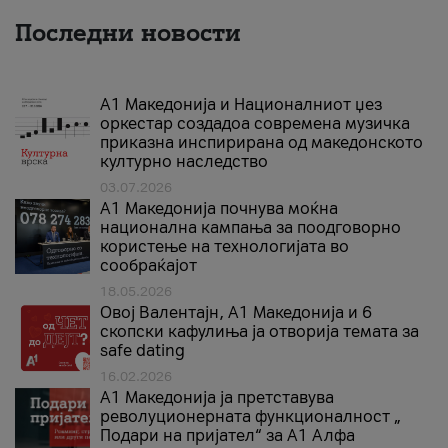
Последни новости
А1 Македонија и Националниот џез
оркестар создадоа современа музичка
приказна инспирирана од македонското
културно наследство
03.07.2026
A1 Македонија почнува моќна
национална кампања за поодговорно
користење на технологијата во
сообраќајот
18.05.2026
Овој Валентајн, A1 Македонија и 6
скопски кафулиња ја отворија темата за
safe dating
16.02.2026
А1 Македонија ја претставува
револуционерната функционалност „
Подари на пријател“ за А1 Алфа