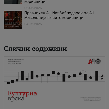
корисници
02.02.2026
Празничен A1 Net Sеf подарок од А1
Македонија за сите корисници
04.12.2025
Слични содржини