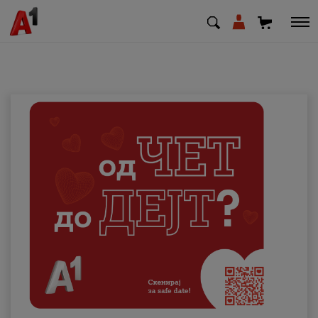
МК
EN
SQ
Приватни
Деловни
Поддршка
Надополни кредит
Плати сметка