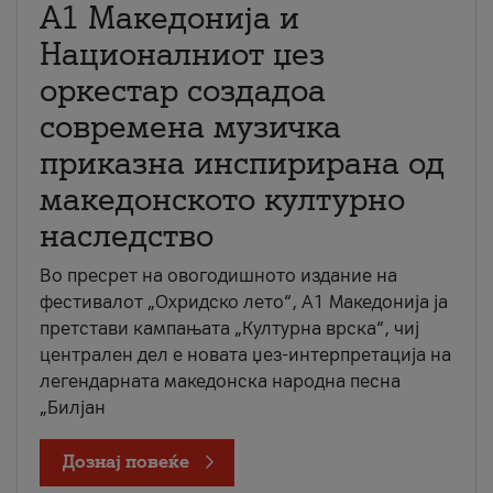
А1 Македонија и
Националниот џез
оркестар создадоа
современа музичка
приказна инспирирана од
македонското културно
наследство
Во пресрет на овогодишното издание на
фестивалот „Охридско лето“, А1 Македонија ја
претстави кампањата „Културна врска“, чиј
централен дел е новата џез-интерпретација на
легендарната македонска народна песна
„Билјан
Дознај повеќе