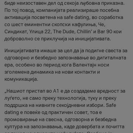
биде неизоставен дел од секоја љубовна приказна.
По тој повод, компанијата реализираше посебна
активација посветена на safe dating, во соработка
со шест еминентни скопски кафулиња, Че,
Синдикат, Улица 22, The Dude, Chillin’ и Bar 90 кои
доброволно се приклучија на иницијативата.
Иницијативата имаше за цел да ја подигне свеста за
одговорно и безбедно запознавање во дигиталната
ера, особено во период кога Валентајн носи
зголемена динамика на нови контакти и
комуникација.
„Нашиот пристап во А1 е да создадеме вредност за
луѓето, не само преку технологија, туку и преку
поддршка на нивните секојдневни избори. Safe
dating е повеќе од практичен совет, тоа е
промовирање на свесна, одговорна и безбедна
култура на запознавања, каде довербата и почитта