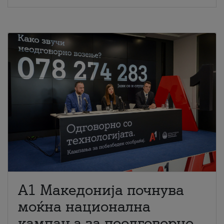
A1 Македонија почнува
моќна национална
кампања за поодговорно