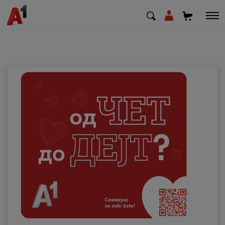
МК
EN
SQ
Приватни
Деловни
Поддршка
Надополни кредит
Плати сметка