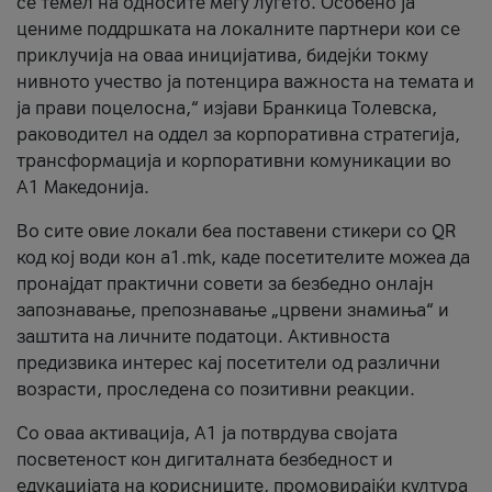
се темел на односите меѓу луѓето. Особено ја
цениме поддршката на локалните партнери кои се
приклучија на оваа иницијатива, бидејќи токму
нивното учество ја потенцира важноста на темата и
ја прави поцелосна,“ изјави Бранкица Толевска,
раководител на оддел за корпоративна стратегија,
трансформација и корпоративни комуникации во
А1 Македонија.
Во сите овие локали беа поставени стикери со QR
код кој води кон a1.mk, каде посетителите можеа да
пронајдат практични совети за безбедно онлајн
запознавање, препознавање „црвени знамиња“ и
заштита на личните податоци. Активноста
предизвика интерес кај посетители од различни
возрасти, проследена со позитивни реакции.
Со оваа активација, А1 ја потврдува својата
посветеност кон дигиталната безбедност и
едукацијата на корисниците, промовирајќи култура