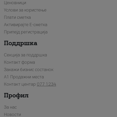
Ценовници
Услови за користење
Плати сметка
Активирајте Е-сметка
Припејд регистрација
Поддршка
Секција за поддршка
Контакт форма
Закажи бизнис состанок
A1 Продажни места
Контакт центар
077 1234
Профил
За нас
Новости