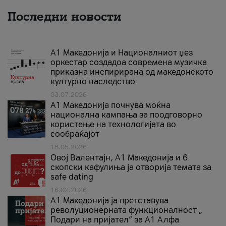
Последни новости
А1 Македонија и Националниот џез
оркестар создадоа современа музичка
приказна инспирирана од македонското
културно наследство
03.07.2026
A1 Македонија почнува моќна
национална кампања за поодговорно
користење на технологијата во
сообраќајот
18.05.2026
Овој Валентајн, A1 Македонија и 6
скопски кафулиња ја отворија темата за
safe dating
16.02.2026
А1 Македонија ја претставува
револуционерната функционалност „
Подари на пријател“ за А1 Алфа