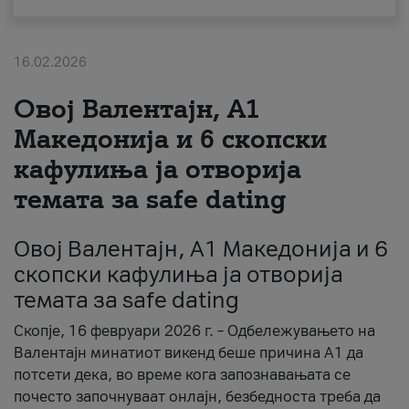
За нас
16.02.2026
#ПодобарОнлајн
Овој Валентајн, A1
Македонија и 6 скопски
кафулиња ја отворија
темата за safe dating
Овој Валентајн, A1 Македонија и 6
скопски кафулиња ја отворија
темата за safe dating
Скопје, 16 февруари 2026 г. – Одбележувањето на
Валентајн минатиот викенд беше причина А1 да
потсети дека, во време кога запознавањата се
почесто започнуваат онлајн, безбедноста треба да