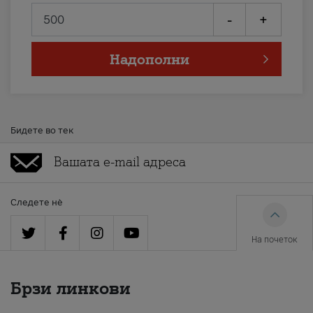
-
+
Надополни
Бидете во тек
Следете нè
На почеток
Брзи линкови