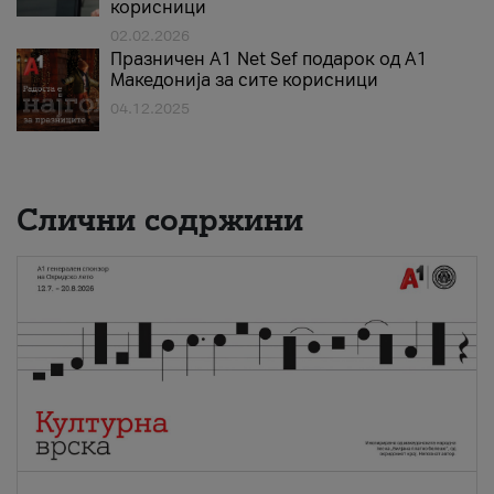
корисници
02.02.2026
Празничен A1 Net Sеf подарок од А1
Македонија за сите корисници
04.12.2025
Слични содржини