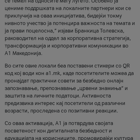
се темел на односите меѓу луѓето. Особено ја
цениме поддршката на локалните партнери кои се
приклучија на оваа иницијатива, бидејќи токму
нивното учество ја потенцира важноста на темата и
ја прави поцелосна,“ изјави Бранкица Толевска,
раководител на оддел за корпоративна стратегија,
трансформација и корпоративни комуникации во
А1 Македонија.
Во сите овие локали беа поставени стикери со QR
код кој води кон a1.mk, каде посетителите можеа да
пронајдат практични совети за безбедно онлајн
запознавање, препознавање „црвени знамиња“ и
заштита на личните податоци. Активноста
предизвика интерес кај посетители од различни
возрасти, проследена со позитивни реакции.
Со оваа активација, А1 ја потврдува својата
посветеност кон дигиталната безбедност и
едукацијата на корисниците, промовирајќи култура