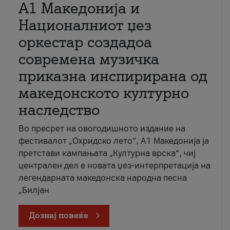
А1 Македонија и
Националниот џез
оркестар создадоа
современа музичка
приказна инспирирана од
македонското културно
наследство
Во пресрет на овогодишното издание на
фестивалот „Охридско лето“, А1 Македонија ја
претстави кампањата „Културна врска“, чиј
централен дел е новата џез-интерпретација на
легендарната македонска народна песна
„Билјан
Дознај повеќе