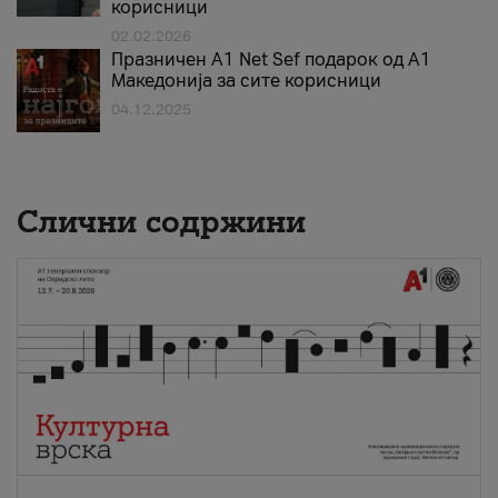
корисници
02.02.2026
Празничен A1 Net Sеf подарок од А1
Македонија за сите корисници
04.12.2025
Слични содржини