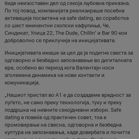
биде неизоставен дел од секоја љубовна приказна.
По тој повод, компанијата реализираше посебна
активација посветена на safe dating, во соработка
со шест еминентни скопски кафулиња, Че,
Синдикат, Улица 22, The Dude, Chillin’ и Bar 90 кои
доброволно се приклучија на иницијативата.
Иницијативата имаше за цел да ја подигне свеста за
одговорно и безбедно запознавање во дигиталната
ера, особено во период кога Валентајн носи
зголемена динамика на нови контакти и
комуникација.
„Нашиот пристап во А1 е да создадеме вредност за
луѓето, не само преку технологија, туку и преку
поддршка на нивните секојдневни избори. Safe
dating е повеќе од практичен совет, тоа е
промовирање на свесна, одговорна и безбедна
култура на запознавања, каде довербата и почитта