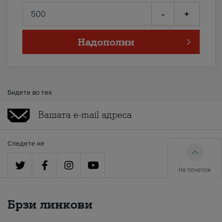
-
+
Надополни
Бидете во тек
Следете нè
На почеток
Брзи линкови