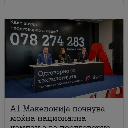
A1 Македонија почнува
моќна национална
кампања за поодговорно