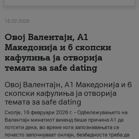
За нас
16.02.2026
#ПодобарОнлајн
Овој Валентајн, A1
Македонија и 6 скопски
кафулиња ја отворија
темата за safe dating
Овој Валентајн, A1 Македонија и 6
скопски кафулиња ја отворија
темата за safe dating
Скопје, 16 февруари 2026 г. – Одбележувањето на
Валентајн минатиот викенд беше причина А1 да
потсети дека, во време кога запознавањата се
почесто започнуваат онлајн, безбедноста треба да