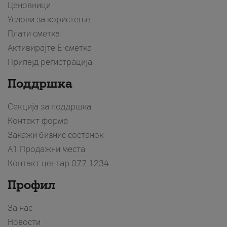
Ценовници
Услови за користење
Плати сметка
Активирајте Е-сметка
Припејд регистрација
Поддршка
Секција за поддршка
Контакт форма
Закажи бизнис состанок
A1 Продажни места
Контакт центар
077 1234
Профил
За нас
Новости