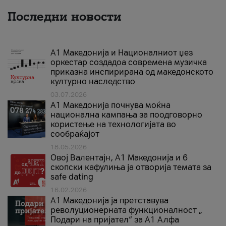
Последни новости
А1 Македонија и Националниот џез
оркестар создадоа современа музичка
приказна инспирирана од македонското
културно наследство
03.07.2026
A1 Македонија почнува моќна
национална кампања за поодговорно
користење на технологијата во
сообраќајот
18.05.2026
Овој Валентајн, A1 Македонија и 6
скопски кафулиња ја отворија темата за
safe dating
16.02.2026
А1 Македонија ја претставува
револуционерната функционалност „
Подари на пријател“ за А1 Алфа