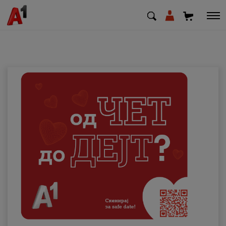
МК
EN
SQ
Приватни
Деловни
Поддршка
Надополни кредит
Плати сметка