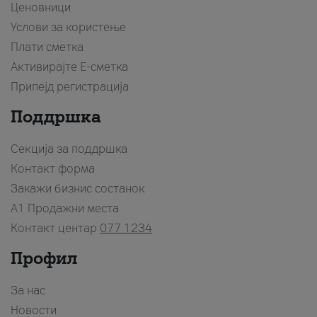
Ценовници
Услови за користење
Плати сметка
Активирајте Е-сметка
Припејд регистрација
Поддршка
Секција за поддршка
Контакт форма
Закажи бизнис состанок
A1 Продажни места
Контакт центар
077 1234
Профил
За нас
Новости