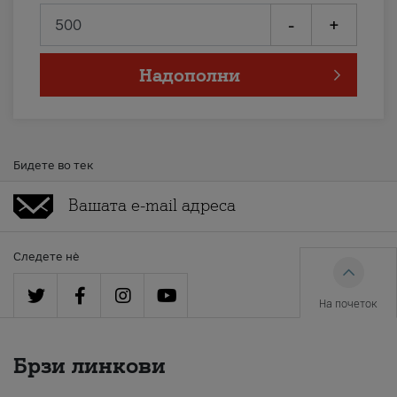
-
+
Надополни
Бидете во тек
Следете нè
На почеток
Брзи линкови