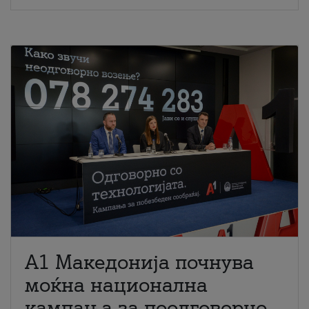
A1 Македонија почнува
моќна национална
кампања за поодговорно