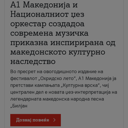
А1 Македонија и
Националниот џез
оркестар создадоа
современа музичка
приказна инспирирана од
македонското културно
наследство
Во пресрет на овогодишното издание на
фестивалот „Охридско лето“, А1 Македонија ја
претстави кампањата „Културна врска“, чиј
централен дел е новата џез-интерпретација на
легендарната македонска народна песна
„Билјан
Дознај повеќе