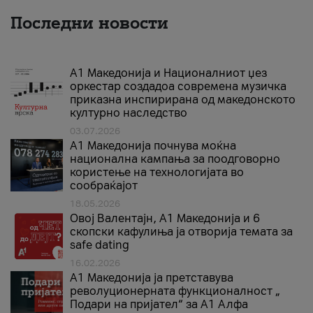
Последни новости
А1 Македонија и Националниот џез
оркестар создадоа современа музичка
приказна инспирирана од македонското
културно наследство
03.07.2026
A1 Македонија почнува моќна
национална кампања за поодговорно
користење на технологијата во
сообраќајот
18.05.2026
Овој Валентајн, A1 Македонија и 6
скопски кафулиња ја отворија темата за
safe dating
16.02.2026
А1 Македонија ја претставува
револуционерната функционалност „
Подари на пријател“ за А1 Алфа