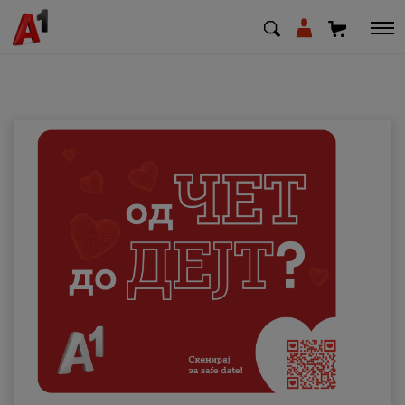
МК
EN
SQ
Приватни
Деловни
Поддршка
Надополни кредит
Плати сметка