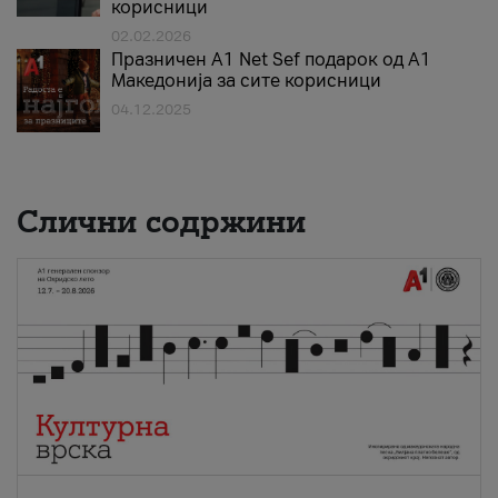
корисници
02.02.2026
Празничен A1 Net Sеf подарок од А1
Македонија за сите корисници
04.12.2025
Слични содржини