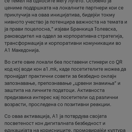
се темел на односите меѓу луѓето. Особено ја
цениме поддршката на локалните партнери кои се
приклучија на оваа иницијатива, бидејќи токму
нивното учество ја потенцира важноста на темата и
ја прави поцелосна,“ изјави Бранкица Толевска,
раководител на оддел за корпоративна стратегија,
трансформација и корпоративни комуникации во
А1 Македонија.
Во сите овие локали беа поставени стикери со QR
код кој води кон a1.mk, каде посетителите можеа да
пронајдат практични совети за безбедно онлајн
запознавање, препознавање „црвени знамиња“ и
заштита на личните податоци. Активноста
предизвика интерес кај посетители од различни
возрасти, проследена со позитивни реакции.
Со оваа активација, А1 ја потврдува својата
посветеност кон дигиталната безбедност и
едукацијата на корисниците, промовирајќи култура