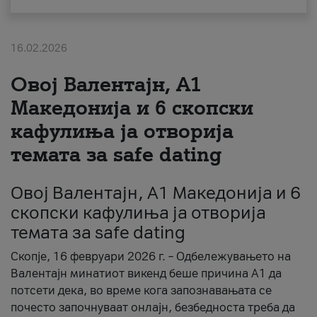
За нас
16.02.2026
#ПодобарОнлајн
Овој Валентајн, A1
Македонија и 6 скопски
кафулиња ја отворија
темата за safe dating
Овој Валентајн, A1 Македонија и 6
скопски кафулиња ја отворија
темата за safe dating
Скопје, 16 февруари 2026 г. – Одбележувањето на
Валентајн минатиот викенд беше причина А1 да
потсети дека, во време кога запознавањата се
почесто започнуваат онлајн, безбедноста треба да