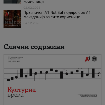
корисници
02.02.2026
Празничен A1 Net Sеf подарок од А1
Македонија за сите корисници
04.12.2025
Слични содржини