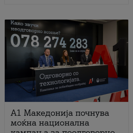
A1 Македонија почнува
моќна национална
кампања за поодговорно