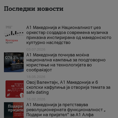
Последни новости
А1 Македонија и Националниот џез
оркестар создадоа современа музичка
приказна инспирирана од македонското
културно наследство
03.07.2026
A1 Македонија почнува моќна
национална кампања за поодговорно
користење на технологијата во
сообраќајот
18.05.2026
Овој Валентајн, A1 Македонија и 6
скопски кафулиња ја отворија темата за
safe dating
16.02.2026
А1 Македонија ја претставува
револуционерната функционалност „
Подари на пријател“ за А1 Алфа