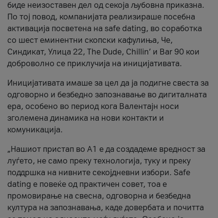
биде неизоставен дел од секоја љубовна приказна.
По тој повод, компанијата реализираше посебна
активација посветена на safe dating, во соработка
со шест еминентни скопски кафулиња, Че,
Синдикат, Улица 22, The Dude, Chillin’ и Bar 90 кои
доброволно се приклучија на иницијативата.
Иницијативата имаше за цел да ја подигне свеста за
одговорно и безбедно запознавање во дигиталната
ера, особено во период кога Валентајн носи
зголемена динамика на нови контакти и
комуникација.
„Нашиот пристап во А1 е да создадеме вредност за
луѓето, не само преку технологија, туку и преку
поддршка на нивните секојдневни избори. Safe
dating е повеќе од практичен совет, тоа е
промовирање на свесна, одговорна и безбедна
култура на запознавања, каде довербата и почитта