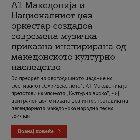
А1 Македонија и
Националниот џез
оркестар создадоа
современа музичка
приказна инспирирана од
македонското културно
наследство
Во пресрет на овогодишното издание на
фестивалот „Охридско лето“, А1 Македонија ја
претстави кампањата „Културна врска“, чиј
централен дел е новата џез-интерпретација на
легендарната македонска народна песна
„Билјан
Дознај повеќе