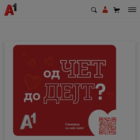
МК
EN
SQ
Приватни
Деловни
Поддршка
Надополни кредит
Плати сметка