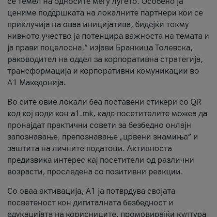
се темел на односите меѓу луѓето. Особено ја
цениме поддршката на локалните партнери кои се
приклучија на оваа иницијатива, бидејќи токму
нивното учество ја потенцира важноста на темата и
ја прави поцелосна,“ изјави Бранкица Толевска,
раководител на оддел за корпоративна стратегија,
трансформација и корпоративни комуникации во
А1 Македонија.
Во сите овие локали беа поставени стикери со QR
код кој води кон a1.mk, каде посетителите можеа да
пронајдат практични совети за безбедно онлајн
запознавање, препознавање „црвени знамиња“ и
заштита на личните податоци. Активноста
предизвика интерес кај посетители од различни
возрасти, проследена со позитивни реакции.
Со оваа активација, А1 ја потврдува својата
посветеност кон дигиталната безбедност и
едукацијата на корисниците, промовирајќи култура