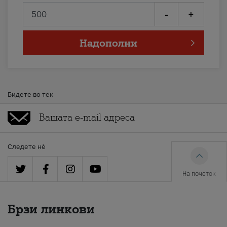
-
+
Надополни
Бидете во тек
Следете нè
На почеток
Брзи линкови