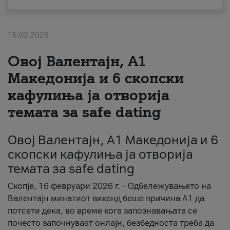
За нас
16.02.2026
#ПодобарОнлајн
Овој Валентајн, A1
Македонија и 6 скопски
кафулиња ја отворија
темата за safe dating
Овој Валентајн, A1 Македонија и 6
скопски кафулиња ја отворија
темата за safe dating
Скопје, 16 февруари 2026 г. – Одбележувањето на
Валентајн минатиот викенд беше причина А1 да
потсети дека, во време кога запознавањата се
почесто започнуваат онлајн, безбедноста треба да