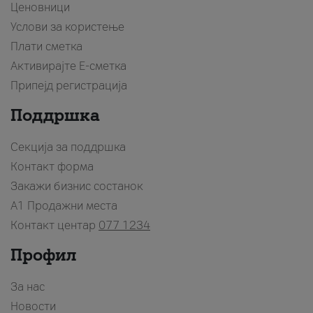
Ценовници
Услови за користење
Плати сметка
Активирајте Е-сметка
Припејд регистрација
Поддршка
Секција за поддршка
Контакт форма
Закажи бизнис состанок
A1 Продажни места
Контакт центар
077 1234
Профил
За нас
Новости