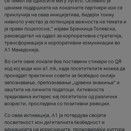
се темел на односите меѓу луѓето. Особено ја
цениме поддршката на локалните партнери кои се
приклучија на оваа иницијатива, бидејќи токму
нивното учество ја потенцира важноста на темата и
ја прави поцелосна,“ изјави Бранкица Толевска,
раководител на оддел за корпоративна стратегија,
трансформација и корпоративни комуникации во
А1 Македонија.
Во сите овие локали беа поставени стикери со QR
код кој води кон a1.mk, каде посетителите можеа да
пронајдат практични совети за безбедно онлајн
запознавање, препознавање „црвени знамиња“ и
заштита на личните податоци. Активноста
предизвика интерес кај посетители од различни
возрасти, проследена со позитивни реакции.
Со оваа активација, А1 ја потврдува својата
посветеност кон дигиталната безбедност и
едукацијата на корисниците, промовирајќи култура