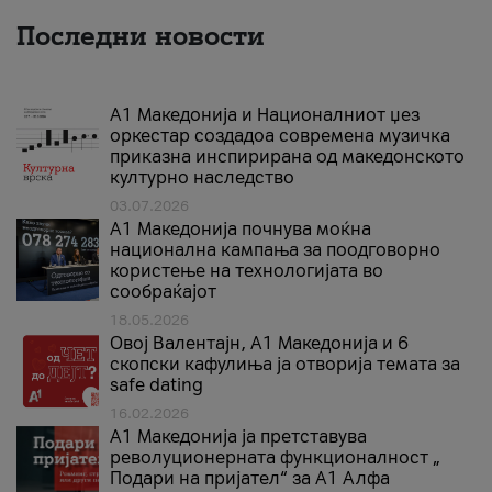
Последни новости
А1 Македонија и Националниот џез
оркестар создадоа современа музичка
приказна инспирирана од македонското
културно наследство
03.07.2026
A1 Македонија почнува моќна
национална кампања за поодговорно
користење на технологијата во
сообраќајот
18.05.2026
Овој Валентајн, A1 Македонија и 6
скопски кафулиња ја отворија темата за
safe dating
16.02.2026
А1 Македонија ја претставува
револуционерната функционалност „
Подари на пријател“ за А1 Алфа