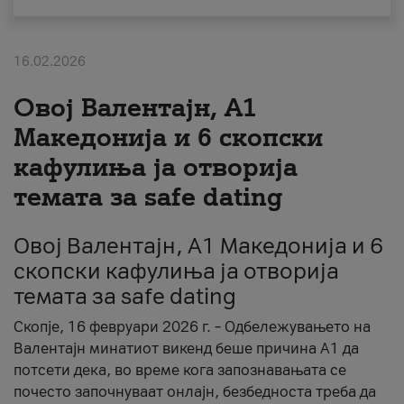
За нас
16.02.2026
#ПодобарОнлајн
Овој Валентајн, A1
Македонија и 6 скопски
кафулиња ја отворија
темата за safe dating
Овој Валентајн, A1 Македонија и 6
скопски кафулиња ја отворија
темата за safe dating
Скопје, 16 февруари 2026 г. – Одбележувањето на
Валентајн минатиот викенд беше причина А1 да
потсети дека, во време кога запознавањата се
почесто започнуваат онлајн, безбедноста треба да