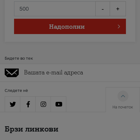
-
+
Надополни
Бидете во тек
Следете нè
На почеток
Брзи линкови