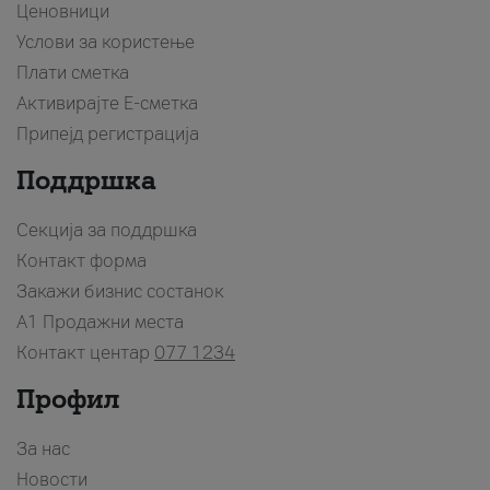
Ценовници
Услови за користење
Плати сметка
Активирајте Е-сметка
Припејд регистрација
Поддршка
Секција за поддршка
Контакт форма
Закажи бизнис состанок
A1 Продажни места
Контакт центар
077 1234
Профил
За нас
Новости