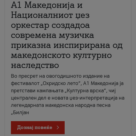
А1 Македонија и
Националниот џез
оркестар создадоа
современа музичка
приказна инспирирана од
македонското културно
наследство
Во пресрет на овогодишното издание на
фестивалот „Охридско лето“, А1 Македонија ја
претстави кампањата „Културна врска“, чиј
централен дел е новата џез-интерпретација на
легендарната македонска народна песна
„Билјан
Дознај повеќе