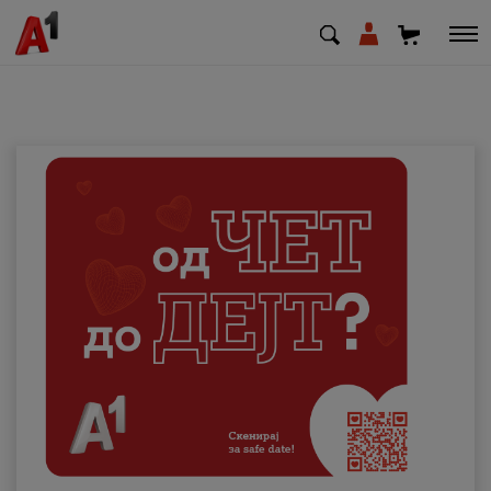
МК
EN
SQ
Приватни
Деловни
Поддршка
Надополни кредит
Плати сметка