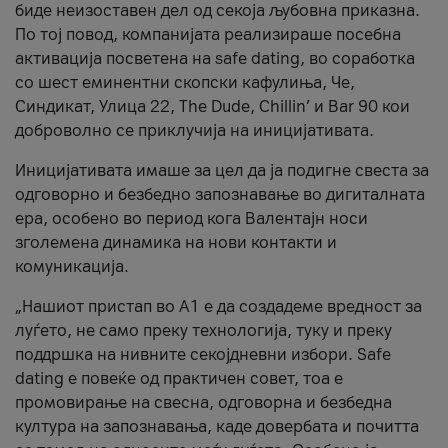
биде неизоставен дел од секоја љубовна приказна.
По тој повод, компанијата реализираше посебна
активација посветена на safe dating, во соработка
со шест еминентни скопски кафулиња, Че,
Синдикат, Улица 22, The Dude, Chillin’ и Bar 90 кои
доброволно се приклучија на иницијативата.
Иницијативата имаше за цел да ја подигне свеста за
одговорно и безбедно запознавање во дигиталната
ера, особено во период кога Валентајн носи
зголемена динамика на нови контакти и
комуникација.
„Нашиот пристап во А1 е да создадеме вредност за
луѓето, не само преку технологија, туку и преку
поддршка на нивните секојдневни избори. Safe
dating е повеќе од практичен совет, тоа е
промовирање на свесна, одговорна и безбедна
култура на запознавања, каде довербата и почитта