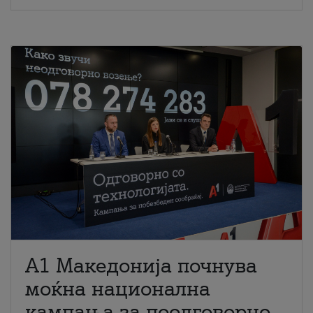
A1 Македонија почнува
моќна национална
кампања за поодговорно