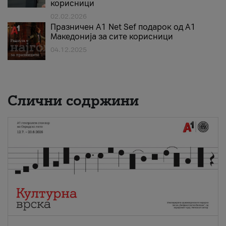
корисници
02.02.2026
Празничен A1 Net Sеf подарок од А1
Македонија за сите корисници
04.12.2025
Слични содржини