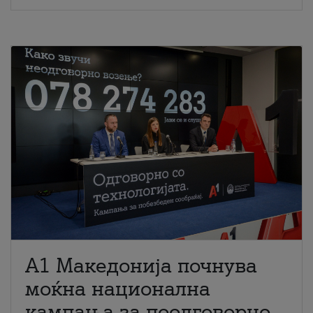
A1 Македонија почнува
моќна национална
кампања за поодговорно