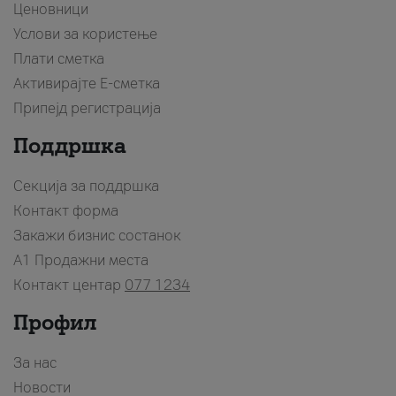
Ценовници
Услови за користење
Плати сметка
Активирајте Е-сметка
Припејд регистрација
Поддршка
Секција за поддршка
Контакт форма
Закажи бизнис состанок
A1 Продажни места
Контакт центар
077 1234
Профил
За нас
Новости