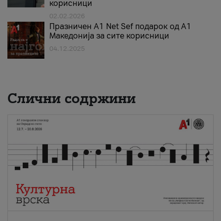
корисници
02.02.2026
Празничен A1 Net Sеf подарок од А1
Македонија за сите корисници
04.12.2025
Слични содржини