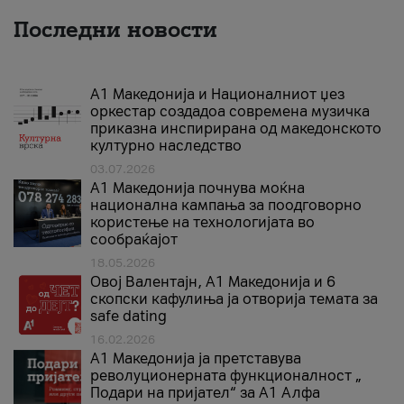
Последни новости
А1 Македонија и Националниот џез
оркестар создадоа современа музичка
приказна инспирирана од македонското
културно наследство
03.07.2026
A1 Македонија почнува моќна
национална кампања за поодговорно
користење на технологијата во
сообраќајот
18.05.2026
Овој Валентајн, A1 Македонија и 6
скопски кафулиња ја отворија темата за
safe dating
16.02.2026
А1 Македонија ја претставува
револуционерната функционалност „
Подари на пријател“ за А1 Алфа