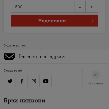
-
+
Надополни
Бидете во тек
Следете нè
На почеток
Брзи линкови