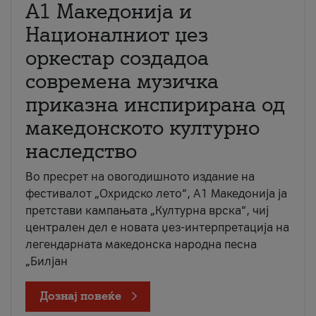
А1 Македонија и
Националниот џез
оркестар создадоа
современа музичка
приказна инспирирана од
македонското културно
наследство
Во пресрет на овогодишното издание на
фестивалот „Охридско лето“, А1 Македонија ја
претстави кампањата „Културна врска“, чиј
централен дел е новата џез-интерпретација на
легендарната македонска народна песна
„Билјан
Дознај повеќе