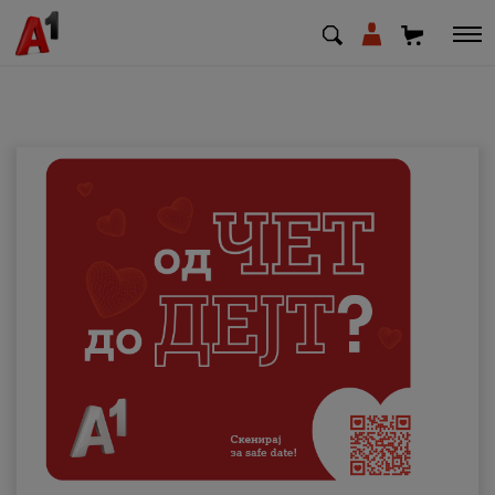
МК
EN
SQ
Приватни
Деловни
Поддршка
Надополни кредит
Плати сметка