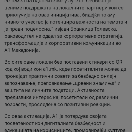
се темел на односите меѓу луѓето. Особено ја
цениме поддршката на локалните партнери кои се
приклучија на оваа иницијатива, бидејќи токму
нивното учество ја потенцира важноста на темата и
ја прави поцелосна,“ изјави Бранкица Толевска,
раководител на оддел за корпоративна стратегија,
трансформација и корпоративни комуникации во
А1 Македонија.
Во сите овие локали беа поставени стикери со QR
код кој води кон a1.mk, каде посетителите можеа да
пронајдат практични совети за безбедно онлајн
запознавање, препознавање „црвени знамиња“ и
заштита на личните податоци. Активноста
предизвика интерес кај посетители од различни
возрасти, проследена со позитивни реакции.
Со оваа активација, А1 ја потврдува својата
посветеност кон дигиталната безбедност и
едукацијата на корисниците, промовирајќи култура