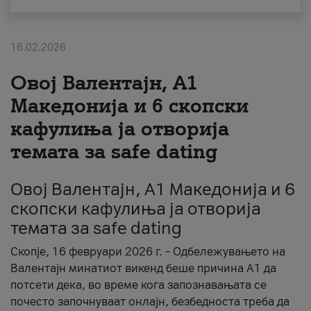
За нас
16.02.2026
#ПодобарОнлајн
Овој Валентајн, A1
Македонија и 6 скопски
кафулиња ја отворија
темата за safe dating
Овој Валентајн, A1 Македонија и 6
скопски кафулиња ја отворија
темата за safe dating
Скопје, 16 февруари 2026 г. – Одбележувањето на
Валентајн минатиот викенд беше причина А1 да
потсети дека, во време кога запознавањата се
почесто започнуваат онлајн, безбедноста треба да