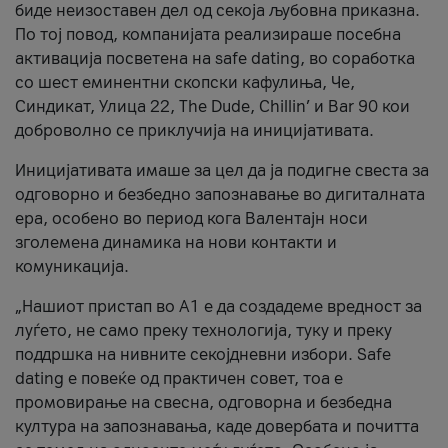
биде неизоставен дел од секоја љубовна приказна.
По тој повод, компанијата реализираше посебна
активација посветена на safe dating, во соработка
со шест еминентни скопски кафулиња, Че,
Синдикат, Улица 22, The Dude, Chillin’ и Bar 90 кои
доброволно се приклучија на иницијативата.
Иницијативата имаше за цел да ја подигне свеста за
одговорно и безбедно запознавање во дигиталната
ера, особено во период кога Валентајн носи
зголемена динамика на нови контакти и
комуникација.
„Нашиот пристап во А1 е да создадеме вредност за
луѓето, не само преку технологија, туку и преку
поддршка на нивните секојдневни избори. Safe
dating е повеќе од практичен совет, тоа е
промовирање на свесна, одговорна и безбедна
култура на запознавања, каде довербата и почитта