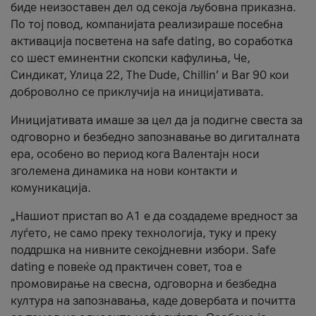
биде неизоставен дел од секоја љубовна приказна.
По тој повод, компанијата реализираше посебна
активација посветена на safe dating, во соработка
со шест еминентни скопски кафулиња, Че,
Синдикат, Улица 22, The Dude, Chillin’ и Bar 90 кои
доброволно се приклучија на иницијативата.
Иницијативата имаше за цел да ја подигне свеста за
одговорно и безбедно запознавање во дигиталната
ера, особено во период кога Валентајн носи
зголемена динамика на нови контакти и
комуникација.
„Нашиот пристап во А1 е да создадеме вредност за
луѓето, не само преку технологија, туку и преку
поддршка на нивните секојдневни избори. Safe
dating е повеќе од практичен совет, тоа е
промовирање на свесна, одговорна и безбедна
култура на запознавања, каде довербата и почитта