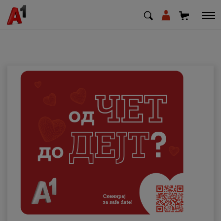
МК
EN
SQ
Приватни
Деловни
Поддршка
Надополни кредит
Плати сметка