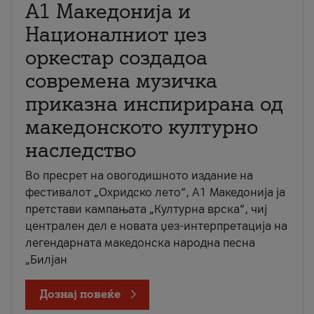
А1 Македонија и
Националниот џез
оркестар создадоа
современа музичка
приказна инспирирана од
македонското културно
наследство
Во пресрет на овогодишното издание на
фестивалот „Охридско лето“, А1 Македонија ја
претстави кампањата „Културна врска“, чиј
централен дел е новата џез-интерпретација на
легендарната македонска народна песна
„Билјан
Дознај повеќе