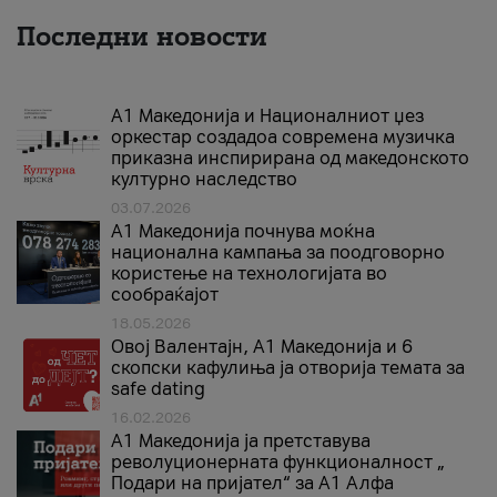
Последни новости
А1 Македонија и Националниот џез
оркестар создадоа современа музичка
приказна инспирирана од македонското
културно наследство
03.07.2026
A1 Македонија почнува моќна
национална кампања за поодговорно
користење на технологијата во
сообраќајот
18.05.2026
Овој Валентајн, A1 Македонија и 6
скопски кафулиња ја отворија темата за
safe dating
16.02.2026
А1 Македонија ја претставува
револуционерната функционалност „
Подари на пријател“ за А1 Алфа