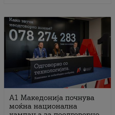
A1 Македонија почнува
моќна национална
кампања за поодговорно