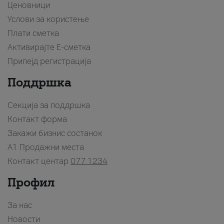
Ценовници
Услови за користење
Плати сметка
Активирајте Е-сметка
Припејд регистрација
Поддршка
Секција за поддршка
Контакт форма
Закажи бизнис состанок
A1 Продажни места
Контакт центар
077 1234
Профил
За нас
Новости