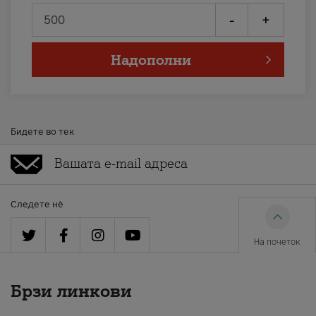
-
+
Надополни
Бидете во тек
Следете нè
На почеток
Брзи линкови