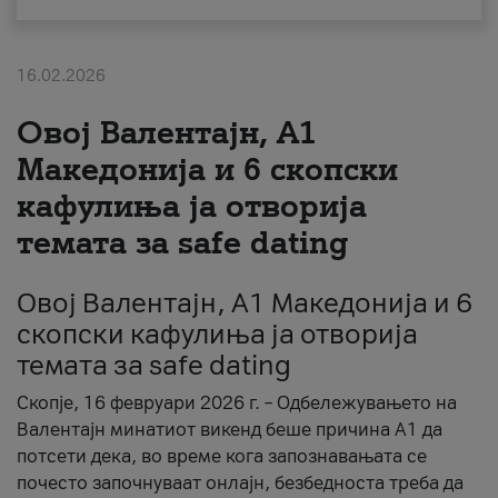
За нас
16.02.2026
#ПодобарОнлајн
Овој Валентајн, A1
Македонија и 6 скопски
кафулиња ја отворија
темата за safe dating
Овој Валентајн, A1 Македонија и 6
скопски кафулиња ја отворија
темата за safe dating
Скопје, 16 февруари 2026 г. – Одбележувањето на
Валентајн минатиот викенд беше причина А1 да
потсети дека, во време кога запознавањата се
почесто започнуваат онлајн, безбедноста треба да