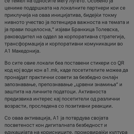
се темел на односите меѓу луѓето. Особено ја
цениме поддршката на локалните партнери кои се
приклучија на оваа иницијатива, бидејќи токму
нивното учество ја потенцира важноста на темата и
ја прави поцелосна,“ изјави Бранкица Толевска,
раководител на оддел за корпоративна стратегија,
трансформација и корпоративни комуникации во
А1 Македонија.
Во сите овие локали беа поставени стикери со QR
код кој води кон a1.mk, каде посетителите можеа да
пронајдат практични совети за безбедно онлајн
запознавање, препознавање „црвени знамиња“ и
заштита на личните податоци. Активноста
предизвика интерес кај посетители од различни
возрасти, проследена со позитивни реакции.
Со оваа активација, А1 ја потврдува својата
посветеност кон дигиталната безбедност и
едукацијата на корисниците, промовирајќи култура