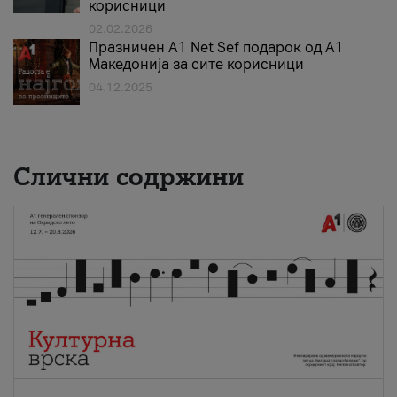
корисници
02.02.2026
Празничен A1 Net Sеf подарок од А1
Македонија за сите корисници
04.12.2025
Слични содржини