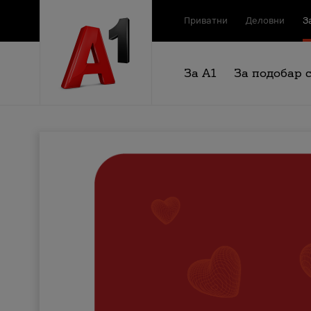
Приватни
Деловни
З
За А1
За подобар 