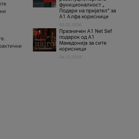
ите
функционалност „
Подари на пријател“ за
вни
А1 Алфа корисници
02.02.2026
Празничен A1 Net Sеf
подарок од А1
е.
Македонија за сите
практични
корисници
04.12.2025