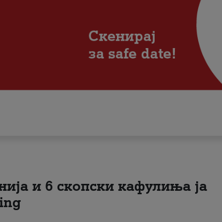
нија и 6 скопски кафулиња ја
ing