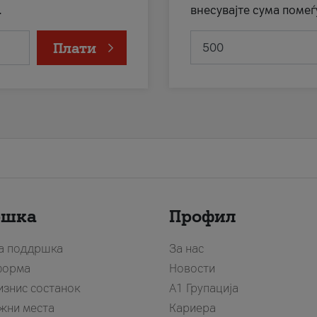
.
внесувајте сума помеѓ
Плати
ршка
Профил
за поддршка
За нас
форма
Новости
изнис состанок
А1 Групација
жни места
Кариера