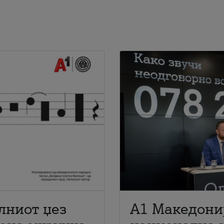
лниот џез
A1 Македони