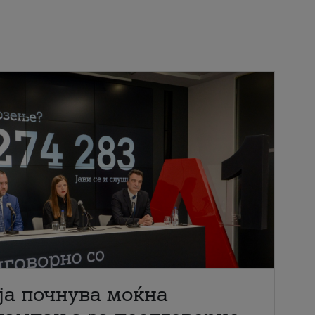
ја почнува моќна