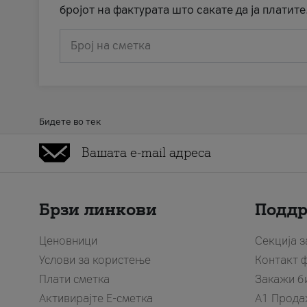
бројот на фактурата што сакате да ја платите
Број на сметка
Бидете во тек
Брзи линкови
Подд
Ценовници
Секција 
Услови за користење
Контакт 
Плати сметка
Закажи б
Активирајте Е-сметка
A1 Прода