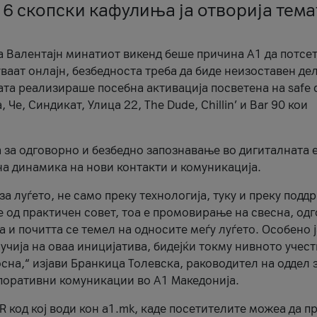
 6 скопски кафулиња ја отворија тема
а Валентајн минатиот викенд беше причина А1 да потсет
ваат онлајн, безбедноста треба да биде неизоставен дел
ата реализираше посебна активација посветена на safe d
е, Синдикат, Улица 22, The Dude, Chillin’ и Bar 90 кои
а за одговорно и безбедно запознавање во дигиталната 
на динамика на нови контакти и комуникација.
а луѓето, не само преку технологија, туку и преку подд
ќе од практичен совет, тоа е промовирање на свесна, од
а и почитта се темел на односите меѓу луѓето. Особено 
чија на оваа иницијатива, бидејќи токму нивното учест
сна,“ изјави Бранкица Толевска, раководител на оддел 
поративни комуникации во А1 Македонија.
R код кој води кон a1.mk, каде посетителите можеа да п