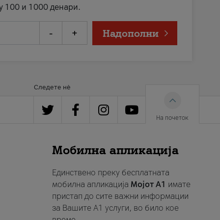
у 100 и 1000 денари.
-
+
Надополни
Следете нè
На почеток
Мобилна апликација
Единствено преку бесплатната
мобилна апликација
Мојот A1
имате
пристап до сите важни информации
за Вашите A1 услуги, во било кое
време.