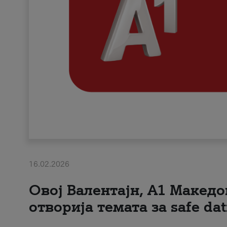
16.02.2026
Овој Валентајн, A1 Македо
отворија темата за safe dat