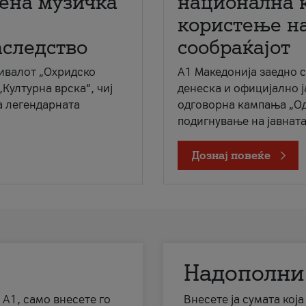
мена музичка
национална 
користење на
аследство
сообраќајот
ивалот „Охридско
A1 Македонија заедно 
„Културна врска“, чиј
денеска и официјално 
а легендарната
одговорна кампања „Од
подигнување на јавната 
Дознај повеќе
Надополни
 А1, само внесете го
Внесете ја сумата кој