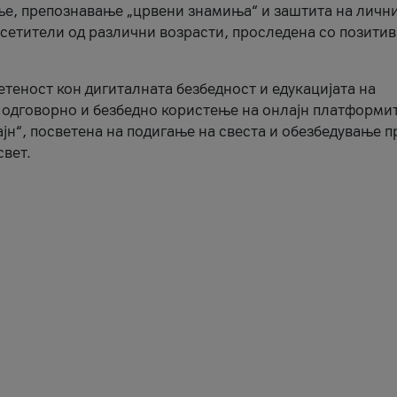
ње, препознавање „црвени знамиња“ и заштита на личн
осетители од различни возрасти, проследена со позити
ветеност кон дигиталната безбедност и едукацијата на
 одговорно и безбедно користење на онлајн платформит
јн“, посветена на подигање на свеста и обезбедување 
свет.