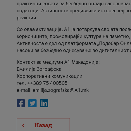
практични совети за безбедно онлајн запознава
податоци. Активноста предизвика интерес кај п
реакции.
Со оваа активација, А1 ја потврдува својата пос
корисниците, промовирајќи култура на паметно,
Активноста е дел од платформата „Подобар Онла
насоки за безбедно однесување во дигиталниот 
Контакт за медиуми А1 Македонија:
Емилија Зографска
Корпоративни комуникации
тел. ++389 75 400505
e-mail: emilija.zografska@A1.mk
Назад