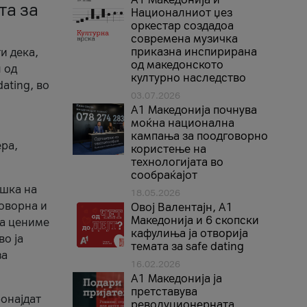
та за
Националниот џез
оркестар создадоа
современа музичка
приказна инспирирана
и дека,
од македонското
 од
културно наследство
ating, во
03.07.2026
A1 Македонија почнува
моќна национална
кампања за поодговорно
ера,
користење на
технологијата во
сообраќајот
ршка на
18.05.2026
говорна и
Овој Валентајн, A1
Македонија и 6 скопски
ја цениме
кафулиња ја отворија
во ја
темата за safe dating
за
16.02.2026
А1 Македонија ја
претставува
ронајдат
револуционерната