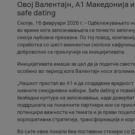
Овој Валентајн, A1 Македонија и
safe dating
Скопје, 16 февруари 2026 г. – Одбележувањето н
во време кога запознавањата се почесто започну
секоја љубовна приказна. По тој повод, компаниј
соработка со шест еминентни скопски кафулиња, Ч
доброволно се приклучија на иницијативата.
Иницијативата имаше за цел да ја подигне свест
особено во период кога Валентајн носи зголеме
„Нашиот пристап во А1 е да создадеме вредност з
нивните секојдневни избори. Safe dating е пове
безбедна култура на запознавања, каде довербат
поддршката на локалните партнери кои се приклу
потенцира важноста на темата и ја прави поцело
корпоративна стратегија, трансформација и кор
Во сите овие локали беа поставени стикери со Q