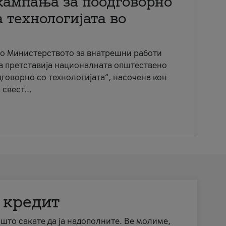
кампања за поодговорно
 технологијата во
со Министерството за внатрешни работи
ја претставија националната општествено
говорно со технологијата“, насочена кон
свест...
 кредит
а што сакате да ја надополните. Ве молиме,