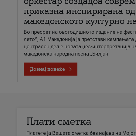
оркестар создадоа совре
приказна инспирирана од
македонското културно н
Во пресрет на овогодишното издание на фест
лето“, А1 Македонија ја претстави кампањата 
централен дел е новата џез-интерпретација н
македонска народна песна „Билјан
Дознај повеќе
Плати сметка
Платете ја Вашата сметка без најава на Мојот