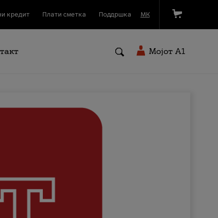
и кредит
Плати сметка
Поддршка
МК
такт
Мојот A1