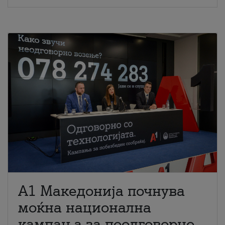
A1 Македонија почнува
моќна национална
кампања за поодговорно