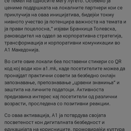
се темел на односите меѓу луѓето. Особено ја
цениме поддршката на локалните партнери кои се
приклучија на оваа иницијатива, бидејќи токму
нивното учество ја потенцира важноста на темата и
ја прави поцелосна,“ изјави Бранкица Толевска,
раководител на оддел за корпоративна стратегија,
трансформација и корпоративни комуникации во
А1 Македонија.
Во сите овие локали беа поставени стикери со QR
код кој води кон a1.mk, каде посетителите можеа да
пронајдат практични совети за безбедно онлајн
запознавање, препознавање „црвени знамиња“ и
заштита на личните податоци. Активноста
предизвика интерес кај посетители од различни
возрасти, проследена со позитивни реакции.
Со оваа активација, А1 ја потврдува својата
посветеност кон дигиталната безбедност и
едукацијата на корисниците, промовирајќи култура