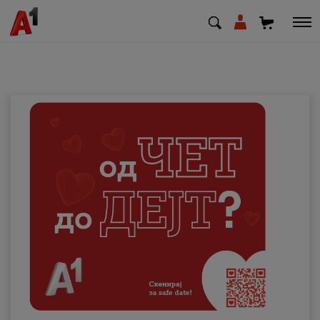
МК
EN
SQ
Приватни
Деловни
Поддршка
Надополни кредит
Плати сметка