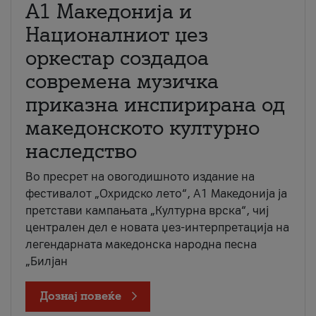
А1 Македонија и
Националниот џез
оркестар создадоа
современа музичка
приказна инспирирана од
македонското културно
наследство
Во пресрет на овогодишното издание на
фестивалот „Охридско лето“, А1 Македонија ја
претстави кампањата „Културна врска“, чиј
централен дел е новата џез-интерпретација на
легендарната македонска народна песна
„Билјан
Дознај повеќе