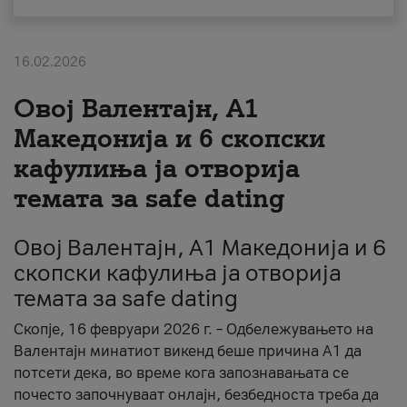
За нас
16.02.2026
#ПодобарОнлајн
Овој Валентајн, A1
Македонија и 6 скопски
кафулиња ја отворија
темата за safe dating
Овој Валентајн, A1 Македонија и 6
скопски кафулиња ја отворија
темата за safe dating
Скопје, 16 февруари 2026 г. – Одбележувањето на
Валентајн минатиот викенд беше причина А1 да
потсети дека, во време кога запознавањата се
почесто започнуваат онлајн, безбедноста треба да