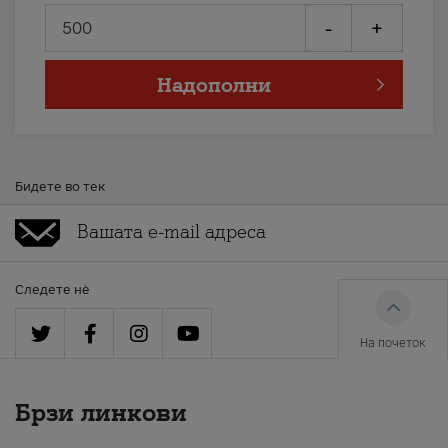
-
+
Надополни
Бидете во тек
Следете нè
На почеток
Брзи линкови