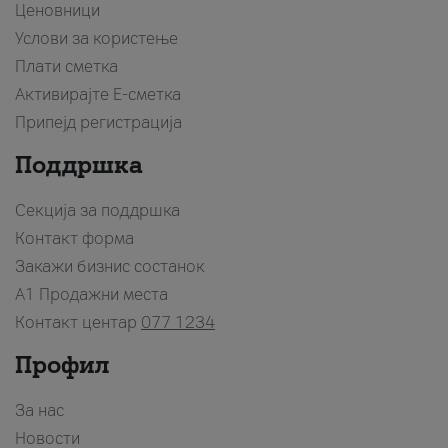
Ценовници
Услови за користење
Плати сметка
Активирајте Е-сметка
Припејд регистрација
Поддршка
Секција за поддршка
Контакт форма
Закажи бизнис состанок
A1 Продажни места
Контакт центар
077 1234
Профил
За нас
Новости