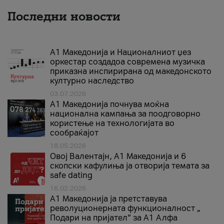
Последни новости
А1 Македонија и Националниот џез
оркестар создадоа современа музичка
приказна инспирирана од македонското
културно наследство
03.07.2026
A1 Македонија почнува моќна
национална кампања за поодговорно
користење на технологијата во
сообраќајот
18.05.2026
Овој Валентајн, A1 Македонија и 6
скопски кафулиња ја отворија темата за
safe dating
16.02.2026
А1 Македонија ја претставува
револуционерната функционалност „
Подари на пријател“ за А1 Алфа