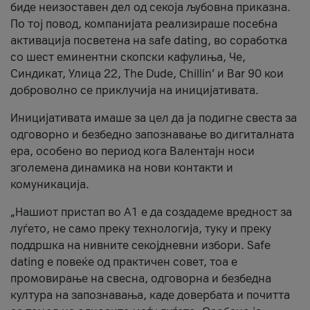
биде неизоставен дел од секоја љубовна приказна.
По тој повод, компанијата реализираше посебна
активација посветена на safe dating, во соработка
со шест еминентни скопски кафулиња, Че,
Синдикат, Улица 22, The Dude, Chillin’ и Bar 90 кои
доброволно се приклучија на иницијативата.
Иницијативата имаше за цел да ја подигне свеста за
одговорно и безбедно запознавање во дигиталната
ера, особено во период кога Валентајн носи
зголемена динамика на нови контакти и
комуникација.
„Нашиот пристап во А1 е да создадеме вредност за
луѓето, не само преку технологија, туку и преку
поддршка на нивните секојдневни избори. Safe
dating е повеќе од практичен совет, тоа е
промовирање на свесна, одговорна и безбедна
култура на запознавања, каде довербата и почитта