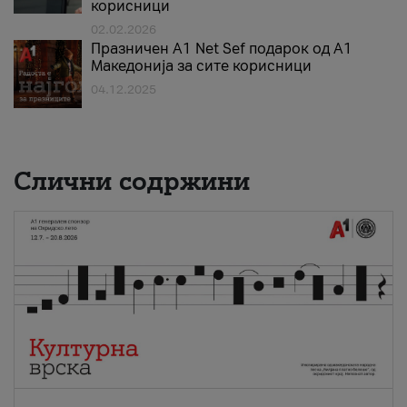
корисници
02.02.2026
Празничен A1 Net Sеf подарок од А1
Македонија за сите корисници
04.12.2025
Слични содржини