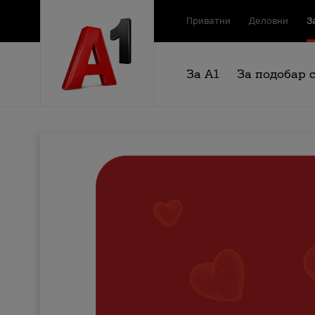
Приватни
Деловни
З
За А1
За подобар 