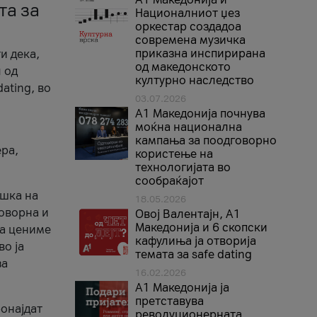
та за
Националниот џез
оркестар создадоа
современа музичка
приказна инспирирана
и дека,
од македонското
 од
културно наследство
ating, во
03.07.2026
A1 Македонија почнува
моќна национална
кампања за поодговорно
ера,
користење на
технологијата во
сообраќајот
ршка на
18.05.2026
говорна и
Овој Валентајн, A1
Македонија и 6 скопски
ја цениме
кафулиња ја отворија
во ја
темата за safe dating
за
16.02.2026
А1 Македонија ја
претставува
ронајдат
револуционерната