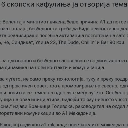
 6 скопски кафулиња ја отворија тема
а Валентајн минатиот викенд беше причина А1 да потсет
ваат онлајн, безбедноста треба да биде неизоставен дел
ата реализираше посебна активација посветена на safe d
е, Синдикат, Улица 22, The Dude, Chillin’ и Bar 90 кои
а за одговорно и безбедно запознавање во дигиталната 
на динамика на нови контакти и комуникација.
а луѓето, не само преку технологија, туку и преку подд
ќе од практичен совет, тоа е промовирање на свесна, од
а и почитта се темел на односите меѓу луѓето. Особено 
чија на оваа иницијатива, бидејќи токму нивното учест
сна,“ изјави Бранкица Толевска, раководител на оддел 
поративни комуникации во А1 Македонија.
R код кој води кон a1.mk, каде посетителите можеа да п