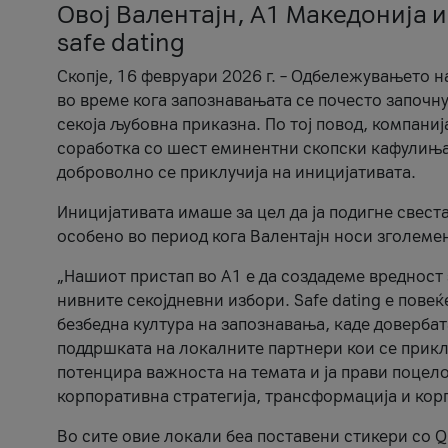
Овој Валентајн, A1 Македонија и
safe dating
Скопје, 16 февруари 2026 г. – Одбележувањето н
во време кога запознавањата се почесто започну
секоја љубовна приказна. По тој повод, компаниј
соработка со шест еминентни скопски кафулиња, Ч
доброволно се приклучија на иницијативата.
Иницијативата имаше за цел да ја подигне свест
особено во период кога Валентајн носи зголеме
„Нашиот пристап во А1 е да создадеме вредност з
нивните секојдневни избори. Safe dating е пове
безбедна култура на запознавања, каде довербат
поддршката на локалните партнери кои се приклу
потенцира важноста на темата и ја прави поцело
корпоративна стратегија, трансформација и кор
Во сите овие локали беа поставени стикери со Q