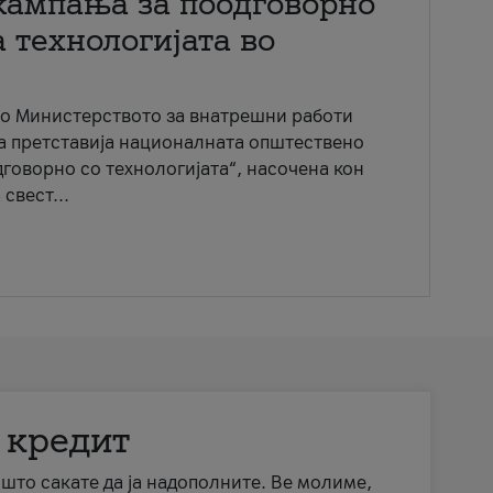
кампања за поодговорно
 технологијата во
со Министерството за внатрешни работи
ја претставија националната општествено
говорно со технологијата“, насочена кон
свест...
 кредит
а што сакате да ја надополните. Ве молиме,