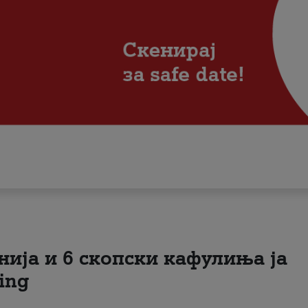
нија и 6 скопски кафулиња ја
ing