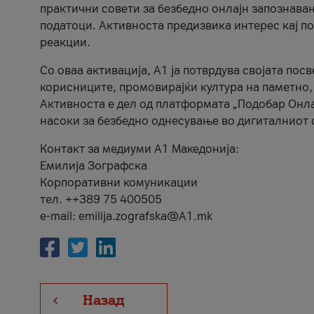
практични совети за безбедно онлајн запознава
податоци. Активноста предизвика интерес кај п
реакции.
Со оваа активација, А1 ја потврдува својата пос
корисниците, промовирајќи култура на паметно,
Активноста е дел од платформата „Подобар Онла
насоки за безбедно однесување во дигиталниот 
Контакт за медиуми А1 Македонија:
Емилија Зографска
Корпоративни комуникации
тел. ++389 75 400505
e-mail: emilija.zografska@A1.mk
Назад