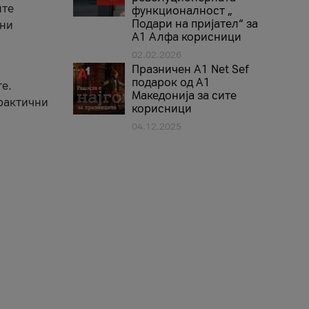
ите
функционалност „
Подари на пријател“ за
вни
А1 Алфа корисници
02.02.2026
Празничен A1 Net Sеf
подарок од А1
е.
Македонија за сите
практични
корисници
04.12.2025