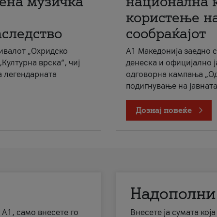
мена музичка
национална 
користење на
аследство
сообраќајот
ивалот „Охридско
A1 Македонија заедно 
„Културна врска“, чиј
денеска и официјално 
а легендарната
одговорна кампања „Од
подигнување на јавната 
Дознај повеќе
Надополни
 А1, само внесете го
Внесете ја сумата кој