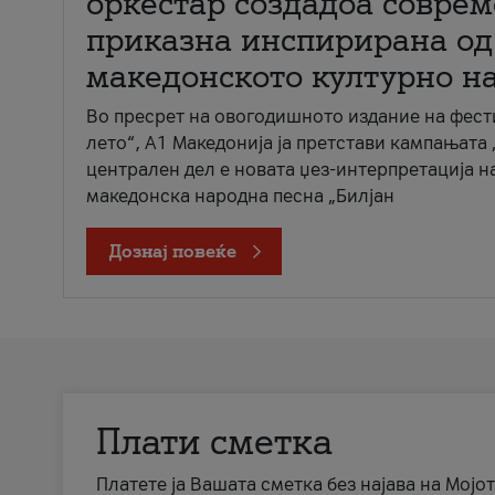
оркестар создадоа совре
приказна инспирирана од
македонското културно н
Во пресрет на овогодишното издание на фест
лето“, А1 Македонија ја претстави кампањата 
централен дел е новата џез-интерпретација н
македонска народна песна „Билјан
Дознај повеќе
Плати сметка
Платете ја Вашата сметка без најава на Мојот