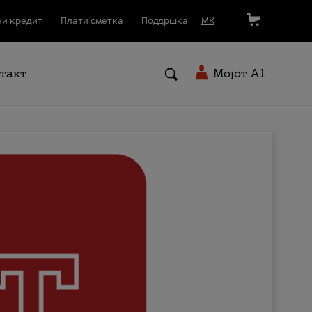
и кредит
Плати сметка
Поддршка
МК
такт
Мојот A1