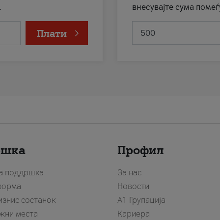
.
внесувајте сума помеѓ
Плати
ршка
Профил
за поддршка
За нас
форма
Новости
изнис состанок
А1 Групација
жни места
Кариера