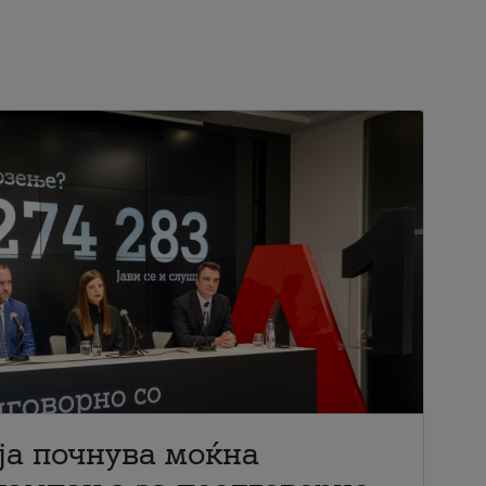
ја почнува моќна