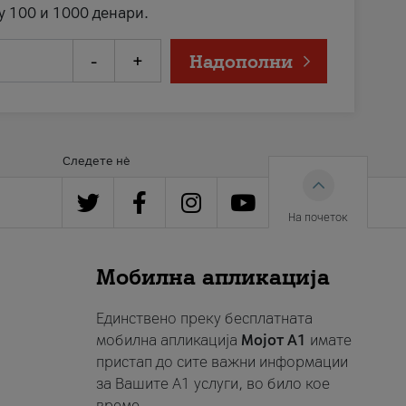
у 100 и 1000 денари.
-
+
Надополни
Следете нè
На почеток
Мобилна апликација
Единствено преку бесплатната
мобилна апликација
Мојот A1
имате
пристап до сите важни информации
за Вашите A1 услуги, во било кое
време.