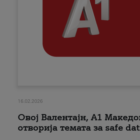
16.02.2026
Овој Валентајн, A1 Македо
отворија темата за safe dat