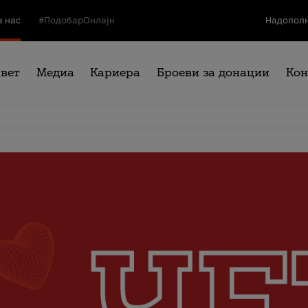
а нас
#ПодобарОнлајн
Надополн
свет
Медиа
Кариера
Броеви за донации
Кон