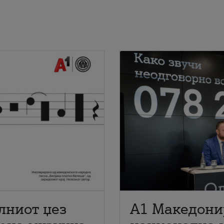
лниот џез
A1 Македони