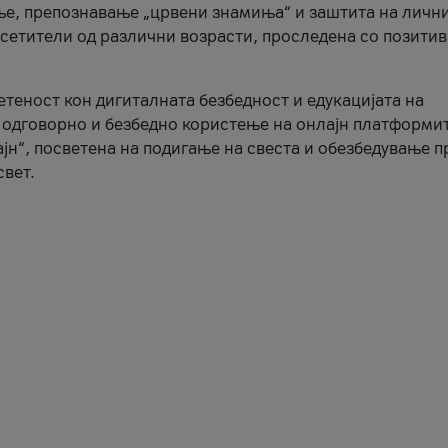
ње, препознавање „црвени знамиња“ и заштита на личн
осетители од различни возрасти, проследена со позити
ветеност кон дигиталната безбедност и едукацијата на
 одговорно и безбедно користење на онлајн платформит
јн“, посветена на подигање на свеста и обезбедување 
свет.