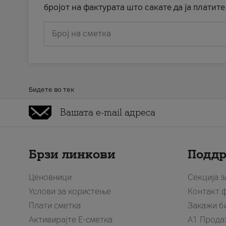
бројот на фактурата што сакате да ја платите
Број на сметка
Бидете во тек
Брзи линкови
Подд
Ценовници
Секција 
Услови за користење
Контакт 
Плати сметка
Закажи б
Активирајте Е-сметка
A1 Прода