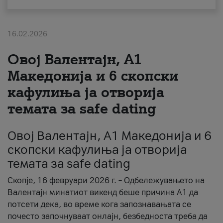
За нас
16.02.2026
#ПодобарОнлајн
Овој Валентајн, A1
Македонија и 6 скопски
кафулиња ја отворија
темата за safe dating
Овој Валентајн, A1 Македонија и 6
скопски кафулиња ја отворија
темата за safe dating
Скопје, 16 февруари 2026 г. – Одбележувањето на
Валентајн минатиот викенд беше причина А1 да
потсети дека, во време кога запознавањата се
почесто започнуваат онлајн, безбедноста треба да