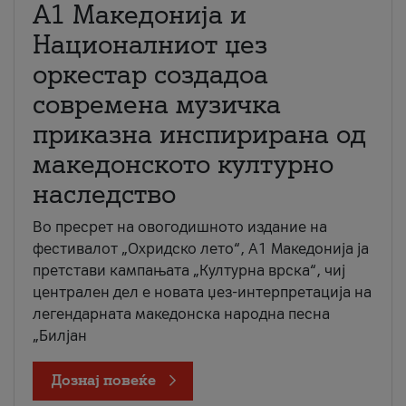
А1 Македонија и
Националниот џез
оркестар создадоа
современа музичка
приказна инспирирана од
македонското културно
наследство
Во пресрет на овогодишното издание на
фестивалот „Охридско лето“, А1 Македонија ја
претстави кампањата „Културна врска“, чиј
централен дел е новата џез-интерпретација на
легендарната македонска народна песна
„Билјан
Дознај повеќе