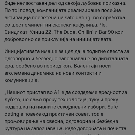
биде неизоставен дел од секоја љубовна приказна.
По тој повод, компанијата реализираше посебна
активација посветена на safe dating, во соработка
со шест еминентни скопски кафулиња, Че,
Синдикат, Улица 22, The Dude, Chillin’ и Bar 90 кои
доброволно се приклучија на иницијативата.
Иницијативата имаше за цел да ја подигне свеста за
одговорно и безбедно запознавање во дигиталната
ера, особено во период кога Валентајн носи
зголемена динамика на нови контакти и
комуникација.
„Нашиот пристап во А1 е да создадеме вредност за
луѓето, не само преку технологија, туку и преку
поддршка на нивните секојдневни избори. Safe
dating е повеќе од практичен совет, тоа е
промовирање на свесна, одговорна и безбедна
култура на запознавања, каде довербата и почитта