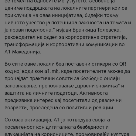
се темел на односите меѓу луѓето. Особено ја
цениме поддршката на локалните партнери кои се
приклучија на оваа иницијатива, бидејќи токму
нивното учество ја потенцира важноста на темата и
ја прави поцелосна,“ изјави Бранкица Толевска,
раководител на оддел за корпоративна стратегија,
трансформација и корпоративни комуникации во
А1 Македонија.
Во сите овие локали беа поставени стикери со QR
код кој води кон a1.mk, каде посетителите можеа да
пронајдат практични совети за безбедно онлајн
запознавање, препознавање „црвени знамиња“ и
заштита на личните податоци. Активноста
предизвика интерес кај посетители од различни
возрасти, проследена со позитивни реакции.
Со оваа активација, А1 ја потврдува својата
посветеност кон дигиталната безбедност и
едукацијата на корисниците, промовирајќи култура