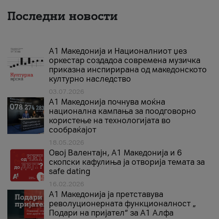
Последни новости
А1 Македонија и Националниот џез
оркестар создадоа современа музичка
приказна инспирирана од македонското
културно наследство
03.07.2026
A1 Македонија почнува моќна
национална кампања за поодговорно
користење на технологијата во
сообраќајот
18.05.2026
Овој Валентајн, A1 Македонија и 6
скопски кафулиња ја отворија темата за
safe dating
16.02.2026
А1 Македонија ја претставува
револуционерната функционалност „
Подари на пријател“ за А1 Алфа