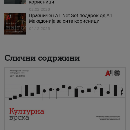
корисници
02.02.2026
Празничен A1 Net Sеf подарок од А1
Македонија за сите корисници
04.12.2025
Слични содржини