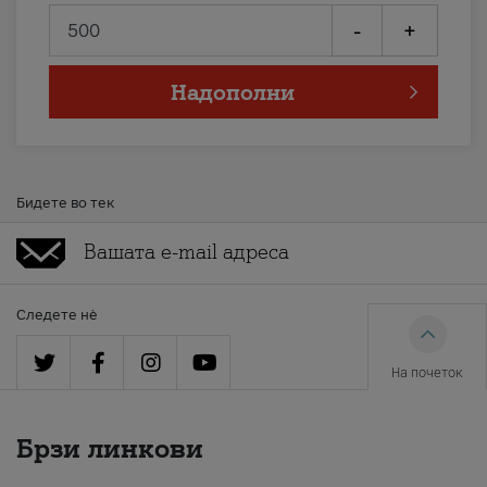
-
+
Надополни
Бидете во тек
Следете нè
На почеток
Брзи линкови