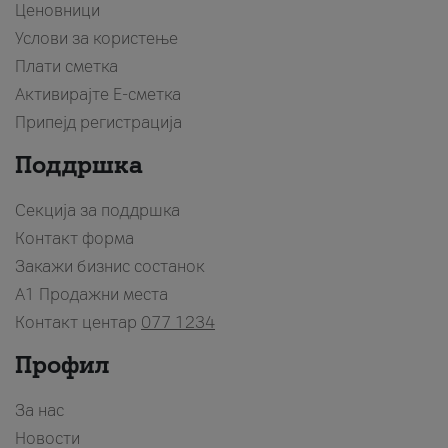
Ценовници
Услови за користење
Плати сметка
Активирајте Е-сметка
Припејд регистрација
Поддршка
Секција за поддршка
Контакт форма
Закажи бизнис состанок
A1 Продажни места
Контакт центар
077 1234
Профил
За нас
Новости