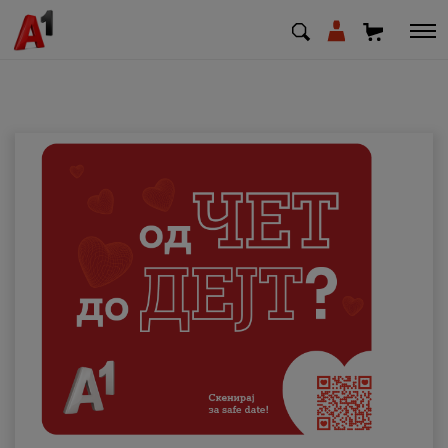
МК
EN
SQ
Приватни
Деловни
Поддршка
Надополни кредит
Плати сметка