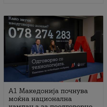
A1 Македонија почнува
моќна национална
кампања за поодговорно