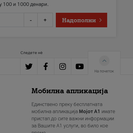
у 100 и 1000 денари.
-
+
Надополни
Следете нè
На почеток
Мобилна апликација
Единствено преку бесплатната
мобилна апликација
Мојот A1
имате
пристап до сите важни информации
за Вашите A1 услуги, во било кое
време.