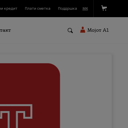
и кредит
Плати сметка
Поддршка
МК
такт
Мојот A1