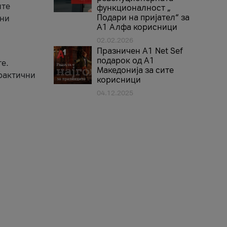
ите
функционалност „
Подари на пријател“ за
вни
А1 Алфа корисници
02.02.2026
Празничен A1 Net Sеf
подарок од А1
е.
Македонија за сите
практични
корисници
04.12.2025