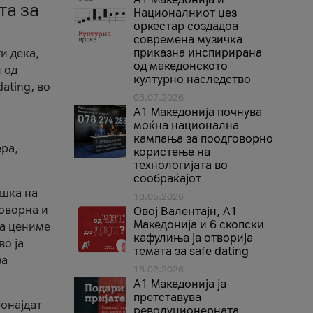
та за
Националниот џез
оркестар создадоа
современа музичка
приказна инспирирана
и дека,
од македонското
 од
културно наследство
ating, во
03.07.2026
A1 Македонија почнува
моќна национална
кампања за поодговорно
ера,
користење на
технологијата во
сообраќајот
ршка на
18.05.2026
говорна и
Овој Валентајн, A1
Македонија и 6 скопски
ја цениме
кафулиња ја отворија
во ја
темата за safe dating
за
16.02.2026
А1 Македонија ја
претставува
ронајдат
револуционерната