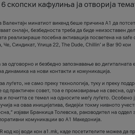
 6 скопски кафулиња ја отворија тема
а Валентајн минатиот викенд беше причина А1 да потсет
ваат онлајн, безбедноста треба да биде неизоставен дел
ата реализираше посебна активација посветена на safe d
е, Синдикат, Улица 22, The Dude, Chillin’ и Bar 90 кои
а за одговорно и безбедно запознавање во дигиталната 
на динамика на нови контакти и комуникација.
а луѓето, не само преку технологија, туку и преку подд
ќе од практичен совет, тоа е промовирање на свесна, од
а и почитта се темел на односите меѓу луѓето. Особено 
чија на оваа иницијатива, бидејќи токму нивното учест
сна,“ изјави Бранкица Толевска, раководител на оддел 
поративни комуникации во А1 Македонија.
R код кој води кон a1.mk, каде посетителите можеа да п