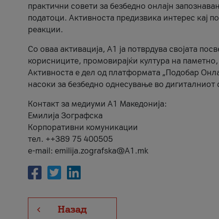
практични совети за безбедно онлајн запознава
податоци. Активноста предизвика интерес кај п
реакции.
Со оваа активација, А1 ја потврдува својата пос
корисниците, промовирајќи култура на паметно,
Активноста е дел од платформата „Подобар Онла
насоки за безбедно однесување во дигиталниот 
Контакт за медиуми А1 Македонија:
Емилија Зографска
Корпоративни комуникации
тел. ++389 75 400505
e-mail: emilija.zografska@A1.mk
Назад