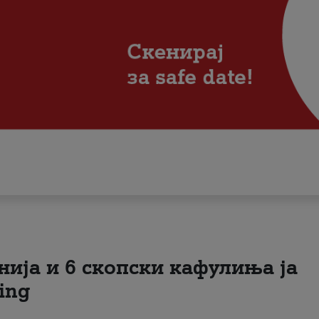
нија и 6 скопски кафулиња ја
ing