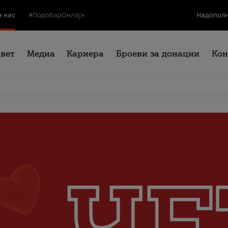
а нас
#ПодобарОнлајн
Надополн
свет
Медиа
Кариера
Броеви за донации
Кон