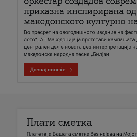
оркестар создадоа совре
приказна инспирирана од
македонското културно н
Во пресрет на овогодишното издание на фест
лето“, А1 Македонија ја претстави кампањата 
централен дел е новата џез-интерпретација н
македонска народна песна „Билјан
Дознај повеќе
Плати сметка
Платете ја Вашата сметка без најава на Мојот