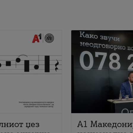
лниот џез
A1 Македони