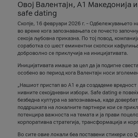
Овој Валентајн, A1 Македонија и
safe dating
Скопје, 16 февруари 2026 г. – Одбележувањето н
во време кога запознавањата се почесто започну
секоја љубовна приказна. По тој повод, компаниј
соработка со шест еминентни скопски кафулиња, Ч
доброволно се приклучија на иницијативата.
Иницијативата имаше за цел да ја подигне свест
особено во период кога Валентајн носи зголеме
„Нашиот пристап во А1 е да создадеме вредност з
нивните секојдневни избори. Safe dating е пове
безбедна култура на запознавања, каде довербат
поддршката на локалните партнери кои се приклу
потенцира важноста на темата и ја прави поцело
корпоративна стратегија, трансформација и кор
Во сите овие локали беа поставени стикери со Q