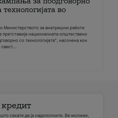
кампања за поодговорно
 технологијата во
со Министерството за внатрешни работи
ја претставија националната општествено
говорно со технологијата“, насочена кон
свест...
 кредит
а што сакате да ја надополните. Ве молиме,