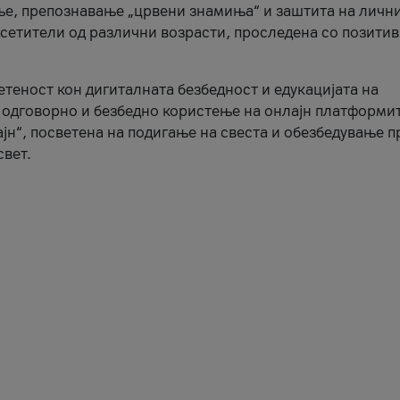
ње, препознавање „црвени знамиња“ и заштита на личн
осетители од различни возрасти, проследена со позити
ветеност кон дигиталната безбедност и едукацијата на
 одговорно и безбедно користење на онлајн платформит
јн“, посветена на подигање на свеста и обезбедување 
свет.