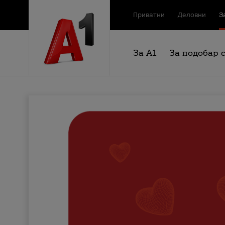
Приватни
Деловни
З
За А1
За подобар 