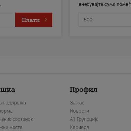
.
внесувајте сума помеѓ
Плати
ршка
Профил
за поддршка
За нас
форма
Новости
изнис состанок
А1 Групација
жни места
Кариера