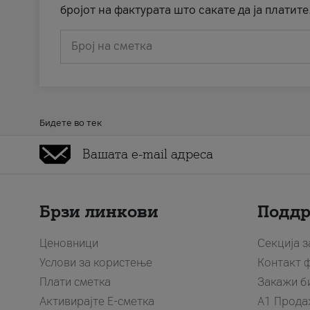
бројот на фактурата што сакате да ја платите
Број на сметка
Бидете во тек
Брзи линкови
Подд
Ценовници
Секција 
Услови за користење
Контакт 
Плати сметка
Закажи б
Активирајте Е-сметка
A1 Прода