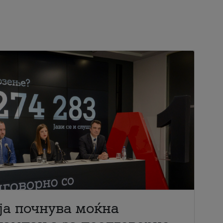
ја почнува моќна