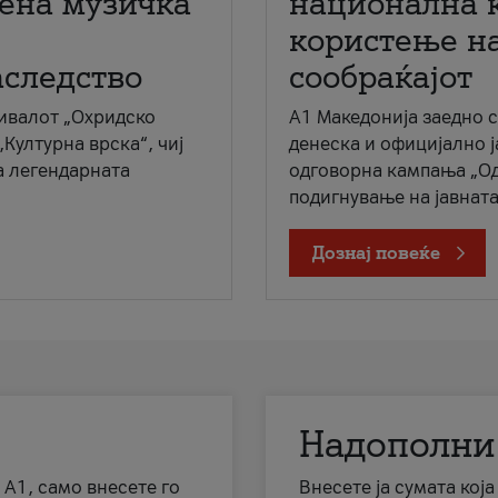
мена музичка
национална 
користење на
аследство
сообраќајот
ивалот „Охридско
A1 Македонија заедно 
„Културна врска“, чиј
денеска и официјално 
а легендарната
одговорна кампања „Од
подигнување на јавната 
Дознај повеќе
Надополни
 А1, само внесете го
Внесете ја сумата кој