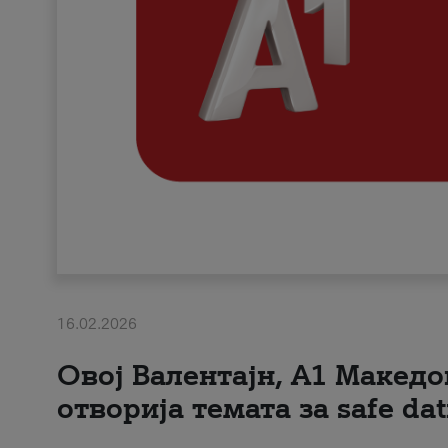
16.02.2026
Овој Валентајн, A1 Македо
отворија темата за safe dat