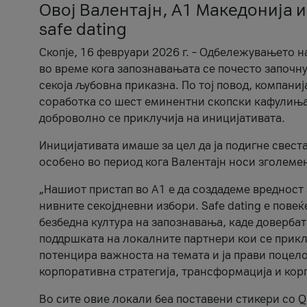
Овој Валентајн, A1 Македонија и
safe dating
Скопје, 16 февруари 2026 г. – Одбележувањето н
во време кога запознавањата се почесто започну
секоја љубовна приказна. По тој повод, компаниј
соработка со шест еминентни скопски кафулиња, Ч
доброволно се приклучија на иницијативата.
Иницијативата имаше за цел да ја подигне свест
особено во период кога Валентајн носи зголеме
„Нашиот пристап во А1 е да создадеме вредност з
нивните секојдневни избори. Safe dating е пове
безбедна култура на запознавања, каде довербат
поддршката на локалните партнери кои се приклу
потенцира важноста на темата и ја прави поцело
корпоративна стратегија, трансформација и кор
Во сите овие локали беа поставени стикери со Q