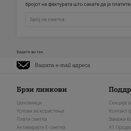
бројот на фактурата што сакате да ја платите
Број на сметка
Бидете во тек
Брзи линкови
Подд
Ценовници
Секција 
Услови за користење
Контакт 
Плати сметка
Закажи б
Активирајте Е-сметка
A1 Прода