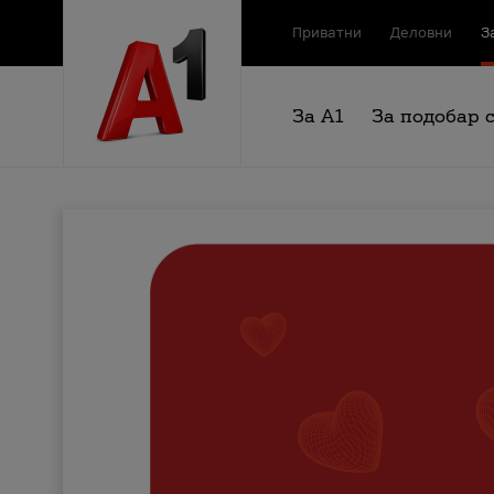
Приватни
Деловни
З
За А1
За подобар 