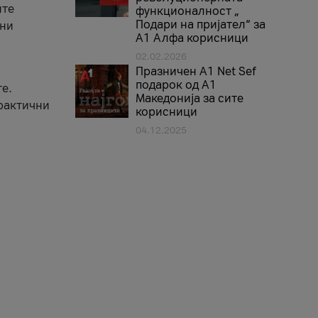
ите
функционалност „
Подари на пријател“ за
вни
А1 Алфа корисници
02.02.2026
Празничен A1 Net Sеf
подарок од А1
е.
Македонија за сите
практични
корисници
04.12.2025