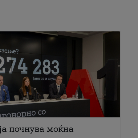
ја почнува моќна