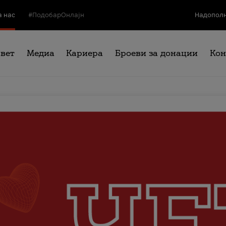
а нас
#ПодобарОнлајн
Надополн
свет
Медиа
Кариера
Броеви за донации
Кон