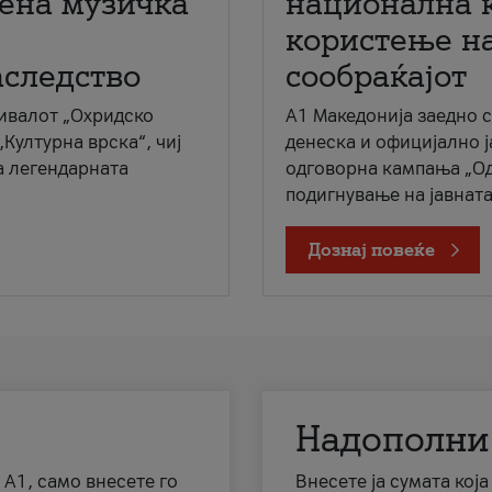
мена музичка
национална 
користење на
аследство
сообраќајот
ивалот „Охридско
A1 Македонија заедно 
„Културна врска“, чиј
денеска и официјално 
а легендарната
одговорна кампања „Од
подигнување на јавната 
Дознај повеќе
Надополни
 А1, само внесете го
Внесете ја сумата кој