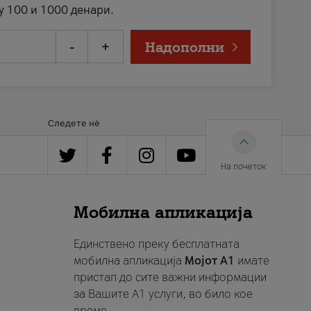
у 100 и 1000 денари.
-
+
Надополни
Следете нè
На почеток
Мобилна апликација
Единствено преку бесплатната
мобилна апликација
Мојот A1
имате
пристап до сите важни информации
за Вашите A1 услуги, во било кое
време.