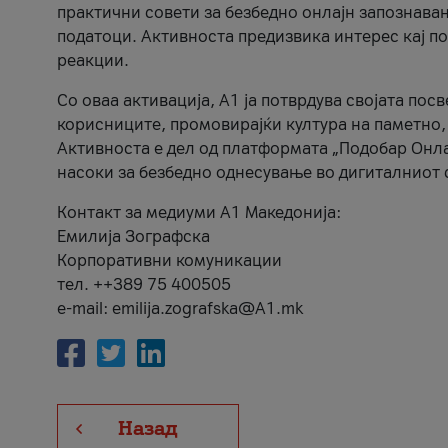
практични совети за безбедно онлајн запознава
податоци. Активноста предизвика интерес кај п
реакции.
Со оваа активација, А1 ја потврдува својата пос
корисниците, промовирајќи култура на паметно,
Активноста е дел од платформата „Подобар Онла
насоки за безбедно однесување во дигиталниот 
Контакт за медиуми А1 Македонија:
Емилија Зографска
Корпоративни комуникации
тел. ++389 75 400505
e-mail: emilija.zografska@A1.mk
Назад