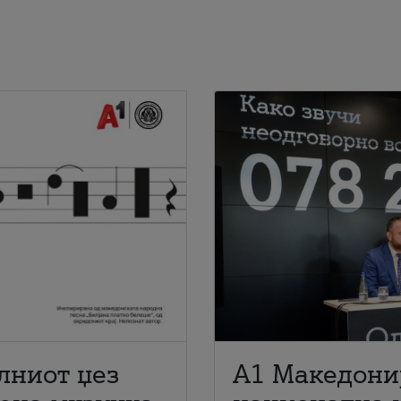
лниот џез
A1 Македони