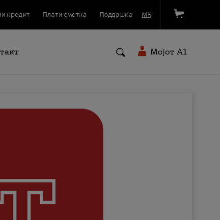
и кредит
Плати сметка
Поддршка
МК
такт
Мојот A1