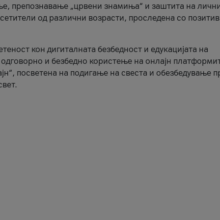
ње, препознавање „црвени знамиња“ и заштита на личн
осетители од различни возрасти, проследена со позити
ветеност кон дигиталната безбедност и едукацијата на
 одговорно и безбедно користење на онлајн платформит
јн“, посветена на подигање на свеста и обезбедување 
свет.