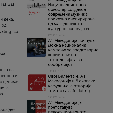
та за
Националниот џез
оркестар создадоа
современа музичка
приказна инспирирана
и дека,
од македонското
 од
културно наследство
ating, во
03.07.2026
A1 Македонија почнува
моќна национална
кампања за поодговорно
ера,
користење на
технологијата во
сообраќајот
ршка на
18.05.2026
говорна и
Овој Валентајн, A1
Македонија и 6 скопски
ја цениме
кафулиња ја отворија
во ја
темата за safe dating
за
16.02.2026
А1 Македонија ја
претставува
ронајдат
револуционерната