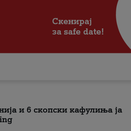
нија и 6 скопски кафулиња ја
ing