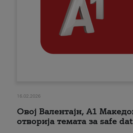
16.02.2026
Овој Валентајн, A1 Македо
отворија темата за safe dat