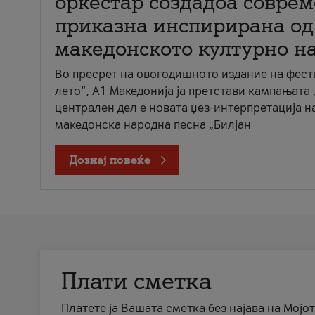
оркестар создадоа совре
приказна инспирирана од
македонското културно н
Во пресрет на овогодишното издание на фест
лето“, А1 Македонија ја претстави кампањата 
централен дел е новата џез-интерпретација н
македонска народна песна „Билјан
Дознај повеќе
Плати сметка
Платете ја Вашата сметка без најава на Мојот