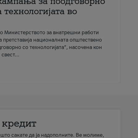
кампања за поодговорно
 технологијата во
со Министерството за внатрешни работи
ја претставија националната општествено
говорно со технологијата“, насочена кон
свест...
 кредит
а што сакате да ја надополните. Ве молиме,