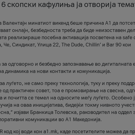
 6 скопски кафулиња ја отворија тема
а Валентајн минатиот викенд беше причина А1 да потсет
ваат онлајн, безбедноста треба да биде неизоставен дел
ата реализираше посебна активација посветена на safe d
е, Синдикат, Улица 22, The Dude, Chillin’ и Bar 90 кои
а за одговорно и безбедно запознавање во дигиталната 
на динамика на нови контакти и комуникација.
а луѓето, не само преку технологија, туку и преку подд
ќе од практичен совет, тоа е промовирање на свесна, од
а и почитта се темел на односите меѓу луѓето. Особено 
чија на оваа иницијатива, бидејќи токму нивното учест
сна,“ изјави Бранкица Толевска, раководител на оддел 
поративни комуникации во А1 Македонија.
R код кој води кон a1.mk, каде посетителите можеа да п