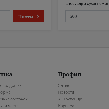
.
внесувајте сума помеѓ
Плати
ршка
Профил
за поддршка
За нас
форма
Новости
изнис состанок
А1 Групација
жни места
Кариера