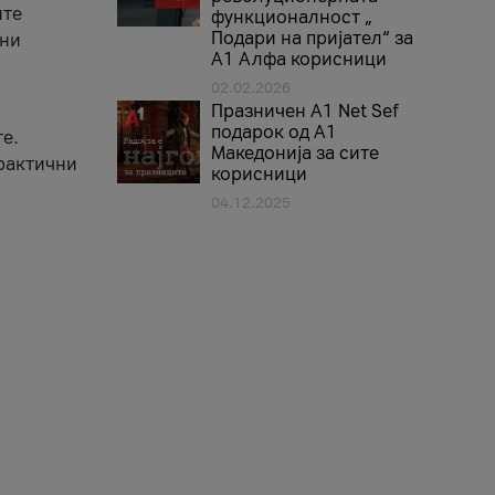
ите
функционалност „
Подари на пријател“ за
вни
А1 Алфа корисници
02.02.2026
Празничен A1 Net Sеf
подарок од А1
е.
Македонија за сите
практични
корисници
04.12.2025