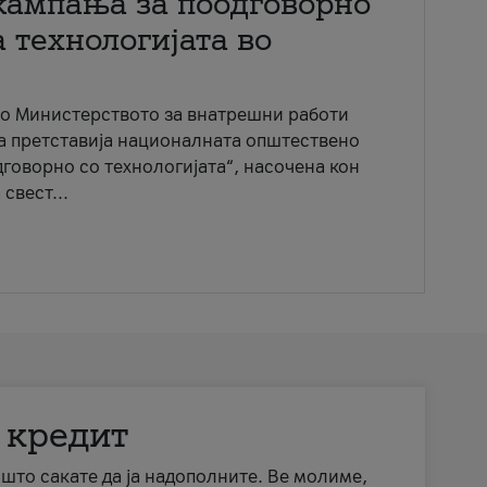
кампања за поодговорно
 технологијата во
со Министерството за внатрешни работи
ја претставија националната општествено
говорно со технологијата“, насочена кон
свест...
 кредит
а што сакате да ја надополните. Ве молиме,