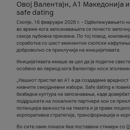
Овој Валентајн, A1 Македонија и
safe dating
Скопје, 16 февруари 2026 г. – Одбележувањето н
во време кога запознавањата се почесто започну
секоја љубовна приказна. По тој повод, компаниј
соработка со шест еминентни скопски кафулиња, Ч
доброволно се приклучија на иницијативата.
Иницијативата имаше за цел да ја подигне свест
особено во период кога Валентајн носи зголеме
„Нашиот пристап во А1 е да создадеме вредност з
нивните секојдневни избори. Safe dating е пове
безбедна култура на запознавања, каде довербат
поддршката на локалните партнери кои се приклу
потенцира важноста на темата и ја прави поцело
корпоративна стратегија, трансформација и кор
Во сите овие локали беа поставени стикери со Q