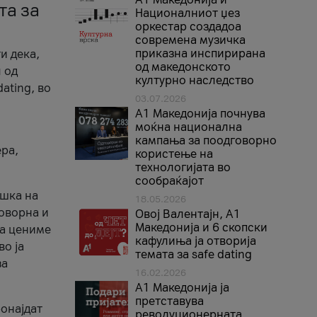
та за
Националниот џез
оркестар создадоа
современа музичка
приказна инспирирана
и дека,
од македонското
 од
културно наследство
ating, во
03.07.2026
A1 Македонија почнува
моќна национална
кампања за поодговорно
ера,
користење на
технологијата во
сообраќајот
ршка на
18.05.2026
говорна и
Овој Валентајн, A1
Македонија и 6 скопски
ја цениме
кафулиња ја отворија
во ја
темата за safe dating
за
16.02.2026
А1 Македонија ја
претставува
ронајдат
револуционерната