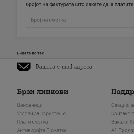
бројот на фактурата што сакате да ја платите
Број на сметка
Бидете во тек
Брзи линкови
Подд
Ценовници
Секција 
Услови за користење
Контакт 
Плати сметка
Закажи б
Активирајте Е-сметка
A1 Прода