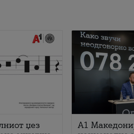
лниот џез
A1 Македони