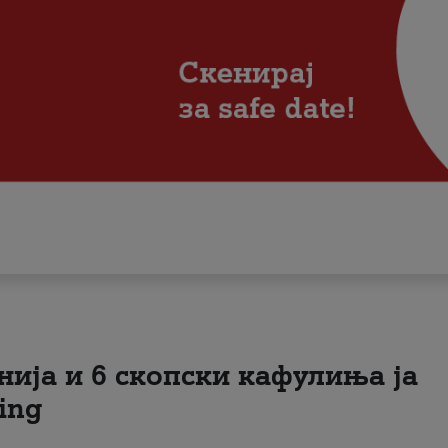
нија и 6 скопски кафулиња ја
ing