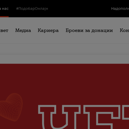
а нас
#ПодобарОнлајн
Надополн
свет
Медиа
Кариера
Броеви за донации
Кон