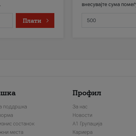
.
внесувајте сума помеѓ
Плати
ршка
Профил
за поддршка
За нас
форма
Новости
изнис состанок
А1 Групација
жни места
Кариера