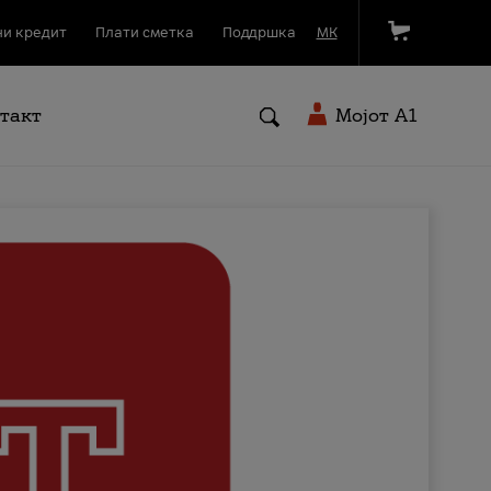
и кредит
Плати сметка
Поддршка
МК
такт
Мојот A1