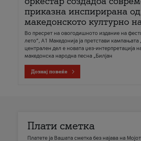
оркестар создадоа совре
приказна инспирирана од
македонското културно н
Во пресрет на овогодишното издание на фест
лето“, А1 Македонија ја претстави кампањата 
централен дел е новата џез-интерпретација н
македонска народна песна „Билјан
Дознај повеќе
Плати сметка
Платете ја Вашата сметка без најава на Мојот