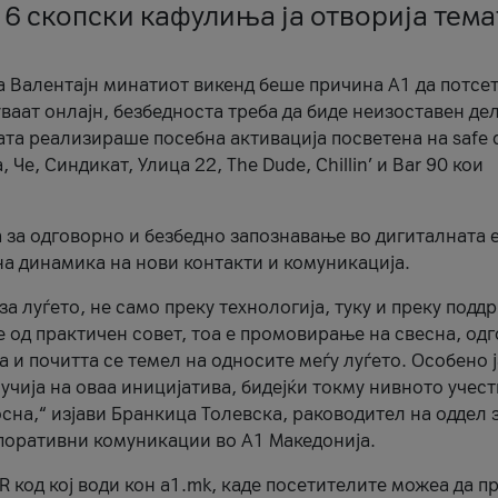
 6 скопски кафулиња ја отворија тема
а Валентајн минатиот викенд беше причина А1 да потсет
ваат онлајн, безбедноста треба да биде неизоставен дел
ата реализираше посебна активација посветена на safe d
е, Синдикат, Улица 22, The Dude, Chillin’ и Bar 90 кои
а за одговорно и безбедно запознавање во дигиталната 
на динамика на нови контакти и комуникација.
а луѓето, не само преку технологија, туку и преку подд
ќе од практичен совет, тоа е промовирање на свесна, од
а и почитта се темел на односите меѓу луѓето. Особено 
чија на оваа иницијатива, бидејќи токму нивното учест
сна,“ изјави Бранкица Толевска, раководител на оддел 
поративни комуникации во А1 Македонија.
R код кој води кон a1.mk, каде посетителите можеа да п