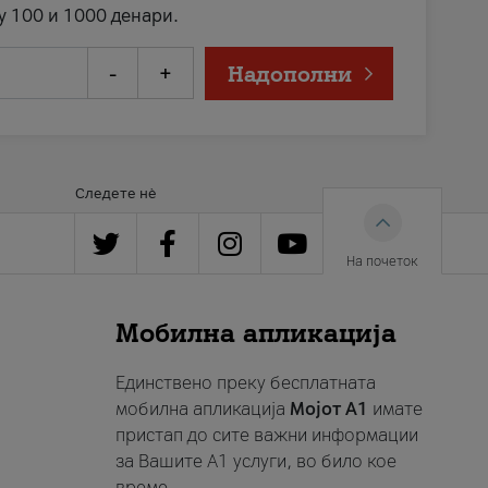
у 100 и 1000 денари.
-
+
Надополни
Следете нè
На почеток
Мобилна апликација
Единствено преку бесплатната
мобилна апликација
Мојот A1
имате
пристап до сите важни информации
за Вашите A1 услуги, во било кое
време.