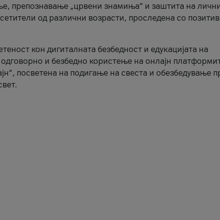
ње, препознавање „црвени знамиња“ и заштита на личн
осетители од различни возрасти, проследена со позити
ветеност кон дигиталната безбедност и едукацијата на
 одговорно и безбедно користење на онлајн платформит
јн“, посветена на подигање на свеста и обезбедување 
свет.