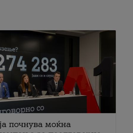
ја почнува моќна