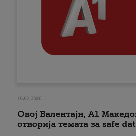
16.02.2026
Овој Валентајн, A1 Македо
отворија темата за safe dat