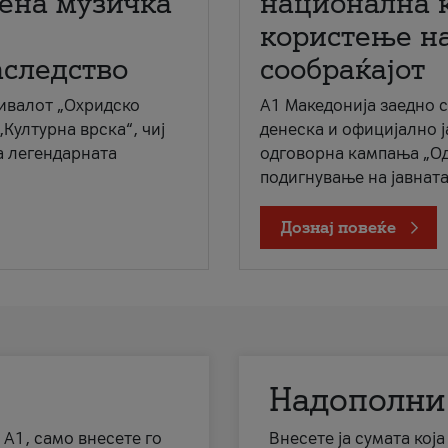
мена музичка
национална 
користење на
аследство
сообраќајот
ивалот „Охридско
A1 Македонија заедно 
„Културна врска“, чиј
денеска и официјално 
а легендарната
одговорна кампања „Од
подигнување на јавната 
Дознај повеќе
Надополни
 А1, само внесете го
Внесете ја сумата кој