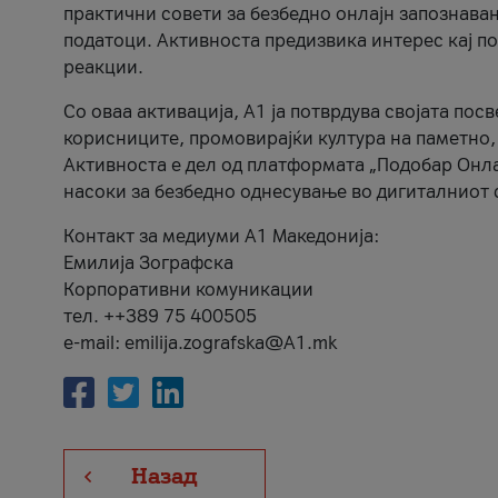
практични совети за безбедно онлајн запознава
податоци. Активноста предизвика интерес кај п
реакции.
Со оваа активација, А1 ја потврдува својата пос
корисниците, промовирајќи култура на паметно,
Активноста е дел од платформата „Подобар Онла
насоки за безбедно однесување во дигиталниот 
Контакт за медиуми А1 Македонија:
Емилија Зографска
Корпоративни комуникации
тел. ++389 75 400505
e-mail: emilija.zografska@A1.mk
Назад