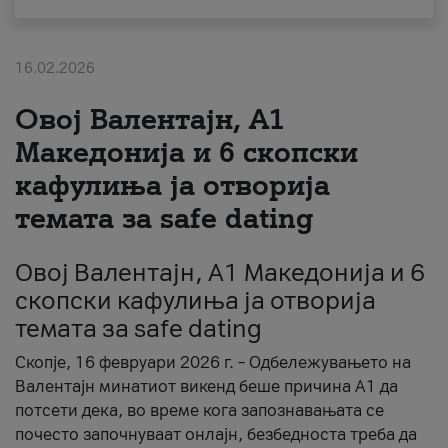
За нас
16.02.2026
#ПодобарОнлајн
Овој Валентајн, A1
Македонија и 6 скопски
кафулиња ја отворија
темата за safe dating
Овој Валентајн, A1 Македонија и 6
скопски кафулиња ја отворија
темата за safe dating
Скопје, 16 февруари 2026 г. – Одбележувањето на
Валентајн минатиот викенд беше причина А1 да
потсети дека, во време кога запознавањата се
почесто започнуваат онлајн, безбедноста треба да