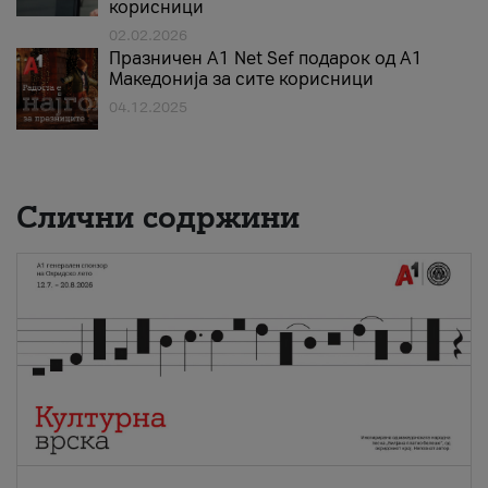
корисници
02.02.2026
Празничен A1 Net Sеf подарок од А1
Македонија за сите корисници
04.12.2025
Слични содржини