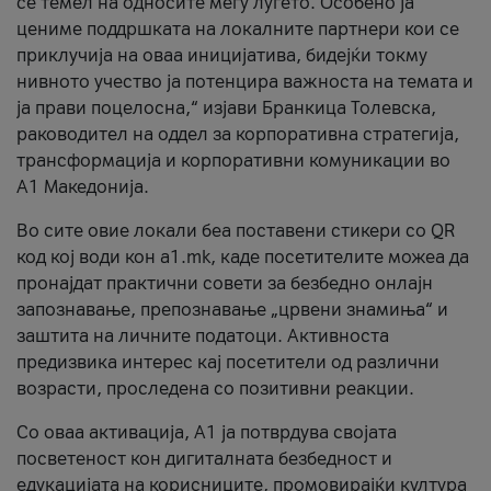
се темел на односите меѓу луѓето. Особено ја
цениме поддршката на локалните партнери кои се
приклучија на оваа иницијатива, бидејќи токму
нивното учество ја потенцира важноста на темата и
ја прави поцелосна,“ изјави Бранкица Толевска,
раководител на оддел за корпоративна стратегија,
трансформација и корпоративни комуникации во
А1 Македонија.
Во сите овие локали беа поставени стикери со QR
код кој води кон a1.mk, каде посетителите можеа да
пронајдат практични совети за безбедно онлајн
запознавање, препознавање „црвени знамиња“ и
заштита на личните податоци. Активноста
предизвика интерес кај посетители од различни
возрасти, проследена со позитивни реакции.
Со оваа активација, А1 ја потврдува својата
посветеност кон дигиталната безбедност и
едукацијата на корисниците, промовирајќи култура