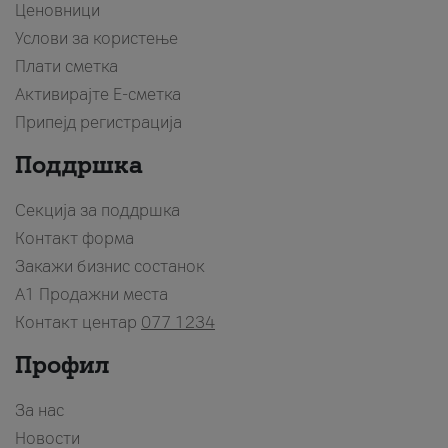
Ценовници
Услови за користење
Плати сметка
Активирајте Е-сметка
Припејд регистрација
Поддршка
Секција за поддршка
Контакт форма
Закажи бизнис состанок
A1 Продажни места
Контакт центар
077 1234
Профил
За нас
Новости