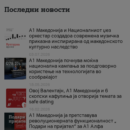
Последни новости
А1 Македонија и Националниот џез
оркестар создадоа современа музичка
приказна инспирирана од македонското
културно наследство
03.07.2026
A1 Македонија почнува моќна
национална кампања за поодговорно
користење на технологијата во
сообраќајот
18.05.2026
Овој Валентајн, A1 Македонија и 6
скопски кафулиња ја отворија темата за
safe dating
16.02.2026
А1 Македонија ја претставува
револуционерната функционалност „
Подари на пријател“ за А1 Алфа