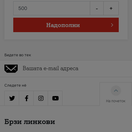
-
+
Надополни
Бидете во тек
Следете нè
На почеток
Брзи линкови