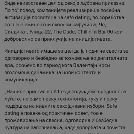
биде неизоставен дел од секоја љубовна приказна.
По тој повод, компанијата реализираше посебна
активација посветена на safe dating, во соработка
со шест еминентни скопски кафулиња, Че,
Синдикат, Улица 22, The Dude, Chillin’ и Bar 90 кои
доброволно се приклучија на иницијативата.
Иницијативата имаше за цел да ја подигне свеста за
одговорно и безбедно запознавање во дигиталната
ера, особено во период кога Валентајн носи
зголемена динамика на нови контакти и
комуникација.
„Нашиот пристап во А1 е да создадеме вредност за
луѓето, не само преку технологија, туку и преку
поддршка на нивните секојдневни избори. Safe
dating е повеќе од практичен совет, тоа е
промовирање на свесна, одговорна и безбедна
култура на запознавања, каде довербата и почитта