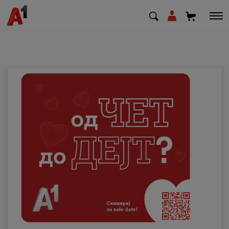
МК
EN
SQ
Приватни
Деловни
Поддршка
Надополни кредит
Плати сметка