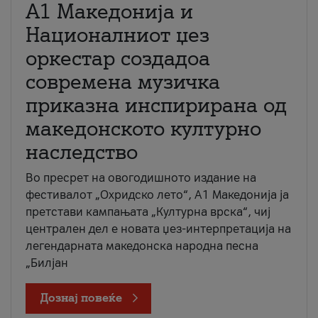
А1 Македонија и
Националниот џез
оркестар создадоа
современа музичка
приказна инспирирана од
македонското културно
наследство
Во пресрет на овогодишното издание на
фестивалот „Охридско лето“, А1 Македонија ја
претстави кампањата „Културна врска“, чиј
централен дел е новата џез-интерпретација на
легендарната македонска народна песна
„Билјан
Дознај повеќе