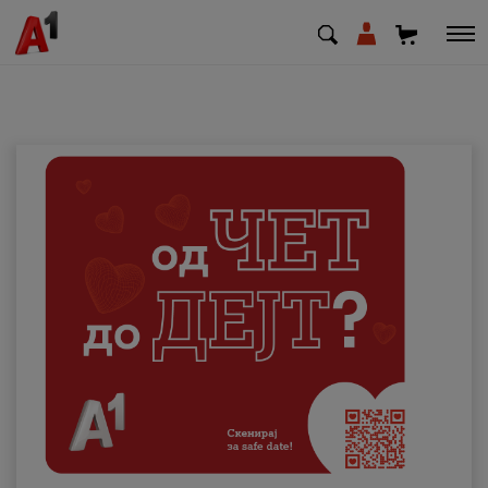
МК
EN
SQ
Приватни
Деловни
Поддршка
Надополни кредит
Плати сметка