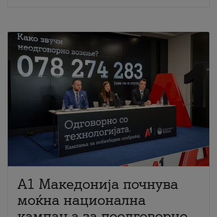
A1 Македонија почнува
моќна национална
кампања за поодговорно