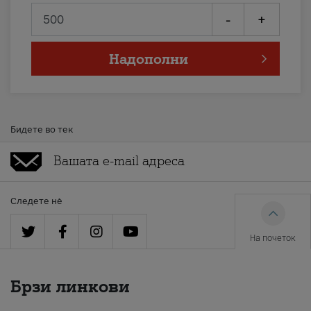
-
+
Надополни
Бидете во тек
Следете нè
На почеток
Брзи линкови