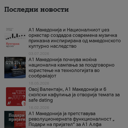
Последни новости
А1 Македонија и Националниот џез
оркестар создадоа современа музичка
приказна инспирирана од македонското
културно наследство
03.07.2026
A1 Македонија почнува моќна
национална кампања за поодговорно
користење на технологијата во
сообраќајот
18.05.2026
Овој Валентајн, A1 Македонија и 6
скопски кафулиња ја отворија темата за
safe dating
16.02.2026
А1 Македонија ја претставува
револуционерната функционалност „
Подари на пријател“ за А1 Алфа