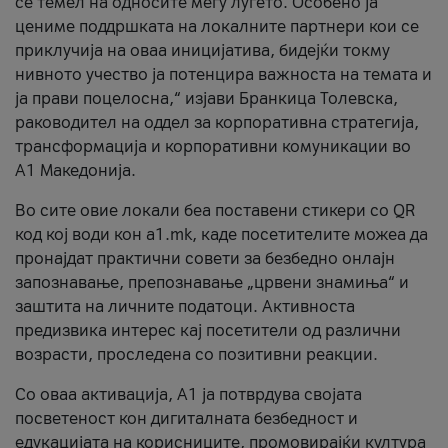
се темел на односите меѓу луѓето. Особено ја
цениме поддршката на локалните партнери кои се
приклучија на оваа иницијатива, бидејќи токму
нивното учество ја потенцира важноста на темата и
ја прави поцелосна,“ изјави Бранкица Толевска,
раководител на оддел за корпоративна стратегија,
трансформација и корпоративни комуникации во
А1 Македонија.
Во сите овие локали беа поставени стикери со QR
код кој води кон a1.mk, каде посетителите можеа да
пронајдат практични совети за безбедно онлајн
запознавање, препознавање „црвени знамиња“ и
заштита на личните податоци. Активноста
предизвика интерес кај посетители од различни
возрасти, проследена со позитивни реакции.
Со оваа активација, А1 ја потврдува својата
посветеност кон дигиталната безбедност и
едукацијата на корисниците, промовирајќи култура