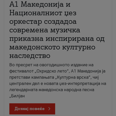
А1 Македонија и
Националниот џез
оркестар создадоа
современа музичка
приказна инспирирана од
македонското културно
наследство
Во пресрет на овогодишното издание на
фестивалот „Охридско лето“, А1 Македонија ја
претстави кампањата „Културна врска“, чиј
централен дел е новата џез-интерпретација на
легендарната македонска народна песна
„Билјан
Дознај повеќе