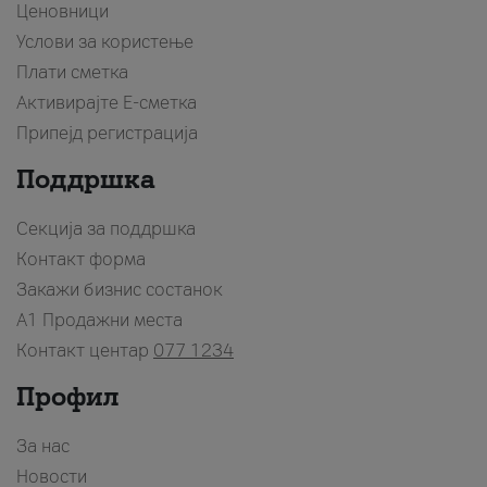
Ценовници
Услови за користење
Плати сметка
Активирајте Е-сметка
Припејд регистрација
Поддршка
Секција за поддршка
Контакт форма
Закажи бизнис состанок
A1 Продажни места
Контакт центар
077 1234
Профил
За нас
Новости