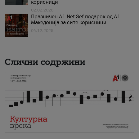
корисници
02.02.2026
Празничен A1 Net Sеf подарок од А1
Македонија за сите корисници
04.12.2025
Слични содржини