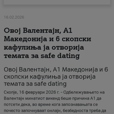
За нас
16.02.2026
#ПодобарОнлајн
Овој Валентајн, A1
Македонија и 6 скопски
кафулиња ја отворија
темата за safe dating
Овој Валентајн, A1 Македонија и 6
скопски кафулиња ја отворија
темата за safe dating
Скопје, 16 февруари 2026 г. – Одбележувањето на
Валентајн минатиот викенд беше причина А1 да
потсети дека, во време кога запознавањата се
почесто започнуваат онлајн, безбедноста треба да