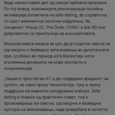
биде неизоставен дел од секоја љубовна приказна.
По тој повод, компанијата реализираше посебна
активација посветена на safe dating, во соработка
со шест еминентни скопски кафулиња, Че,
Синдикат, Улица 22, The Dude, Chillin’ и Bar 90 кои
доброволно се приклучија на иницијативата.
Иницијативата имаше за цел да ја подигне свеста за
одговорно и безбедно запознавање во дигиталната
ера, особено во период кога Валентајн носи
зголемена динамика на нови контакти и
комуникација.
„Нашиот пристап во А1 е да создадеме вредност за
луѓето, не само преку технологија, туку и преку
поддршка на нивните секојдневни избори. Safe
dating е повеќе од практичен совет, тоа е
промовирање на свесна, одговорна и безбедна
култура на запознавања, каде довербата и почитта