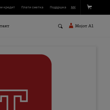
и кредит
Плати сметка
Поддршка
МК
такт
Мојот A1