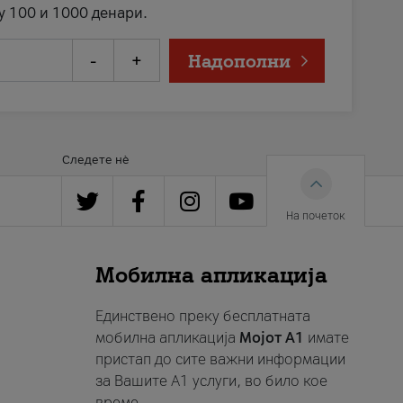
у 100 и 1000 денари.
-
+
Надополни
Следете нè
На почеток
Мобилна апликација
Единствено преку бесплатната
мобилна апликација
Мојот A1
имате
пристап до сите важни информации
за Вашите A1 услуги, во било кое
време.