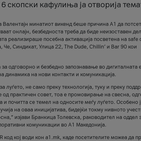
 6 скопски кафулиња ја отворија тема
а Валентајн минатиот викенд беше причина А1 да потсет
ваат онлајн, безбедноста треба да биде неизоставен дел
ата реализираше посебна активација посветена на safe d
е, Синдикат, Улица 22, The Dude, Chillin’ и Bar 90 кои
а за одговорно и безбедно запознавање во дигиталната 
на динамика на нови контакти и комуникација.
а луѓето, не само преку технологија, туку и преку подд
ќе од практичен совет, тоа е промовирање на свесна, од
а и почитта се темел на односите меѓу луѓето. Особено 
чија на оваа иницијатива, бидејќи токму нивното учест
сна,“ изјави Бранкица Толевска, раководител на оддел 
поративни комуникации во А1 Македонија.
R код кој води кон a1.mk, каде посетителите можеа да п