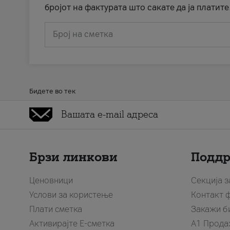
бројот на фактурата што сакате да ја платите
Број на сметка
Бидете во тек
Брзи линкови
Подд
Ценовници
Секција 
Услови за користење
Контакт 
Плати сметка
Закажи б
Активирајте Е-сметка
A1 Прода