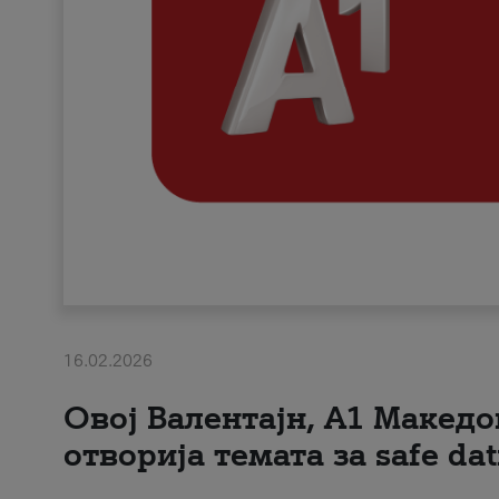
16.02.2026
Овој Валентајн, A1 Македо
отворија темата за safe dat