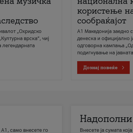
мена музичка
национална 
користење на
аследство
сообраќајот
ивалот „Охридско
A1 Македонија заедно 
„Културна врска“, чиј
денеска и официјално 
а легендарната
одговорна кампања „Од
подигнување на јавната 
Дознај повеќе
Надополни
 А1, само внесете го
Внесете ја сумата кој