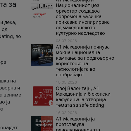
та за
Националниот џез
оркестар создадоа
современа музичка
приказна инспирирана
и дека,
од македонското
 од
културно наследство
ating, во
03.07.2026
A1 Македонија почнува
моќна национална
кампања за поодговорно
ера,
користење на
технологијата во
сообраќајот
ршка на
18.05.2026
говорна и
Овој Валентајн, A1
Македонија и 6 скопски
ја цениме
кафулиња ја отворија
во ја
темата за safe dating
за
16.02.2026
А1 Македонија ја
претставува
ронајдат
револуционерната