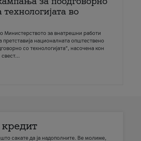
кампања за поодговорно
 технологијата во
со Министерството за внатрешни работи
ја претставија националната општествено
говорно со технологијата“, насочена кон
свест...
 кредит
а што сакате да ја надополните. Ве молиме,