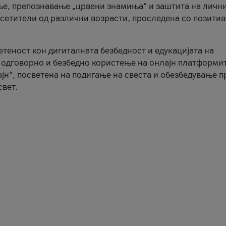
ње, препознавање „црвени знамиња“ и заштита на личн
осетители од различни возрасти, проследена со позити
ветеност кон дигиталната безбедност и едукацијата на
 одговорно и безбедно користење на онлајн платформит
јн“, посветена на подигање на свеста и обезбедување 
свет.