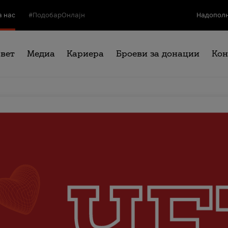
а нас
#ПодобарОнлајн
Надополн
свет
Медиа
Кариера
Броеви за донации
Кон