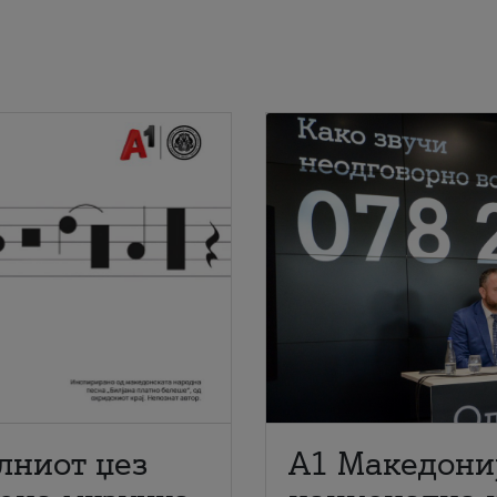
лниот џез
A1 Македони