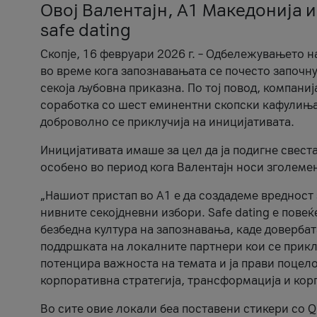
Овој Валентајн, A1 Македонија и
safe dating
Скопје, 16 февруари 2026 г. – Одбележувањето н
во време кога запознавањата се почесто започну
секоја љубовна приказна. По тој повод, компаниј
соработка со шест еминентни скопски кафулиња, Ч
доброволно се приклучија на иницијативата.
Иницијативата имаше за цел да ја подигне свест
особено во период кога Валентајн носи зголеме
„Нашиот пристап во А1 е да создадеме вредност з
нивните секојдневни избори. Safe dating е пове
безбедна култура на запознавања, каде довербат
поддршката на локалните партнери кои се приклу
потенцира важноста на темата и ја прави поцело
корпоративна стратегија, трансформација и кор
Во сите овие локали беа поставени стикери со Q