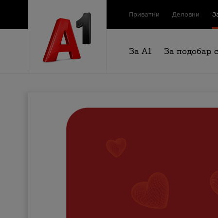
Приватни
Деловни
З
За А1
За подобар 