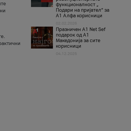
ите
функционалност „
Подари на пријател“ за
вни
А1 Алфа корисници
02.02.2026
Празничен A1 Net Sеf
подарок од А1
е.
Македонија за сите
практични
корисници
04.12.2025