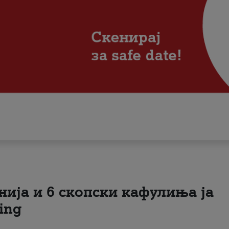
нија и 6 скопски кафулиња ја
ing