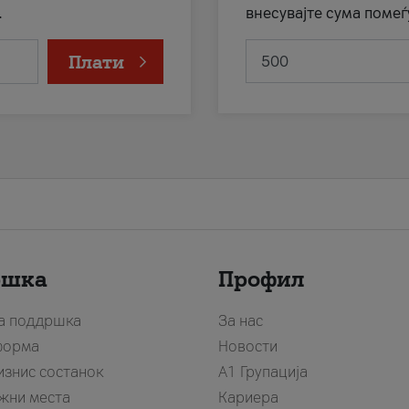
.
внесувајте сума помеѓ
Плати
ршка
Профил
за поддршка
За нас
форма
Новости
изнис состанок
А1 Групација
жни места
Кариера