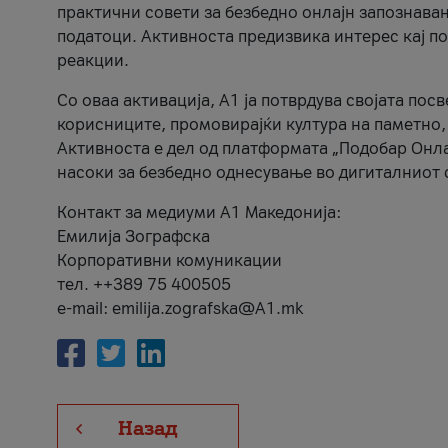
практични совети за безбедно онлајн запознава
податоци. Активноста предизвика интерес кај п
реакции.
Со оваа активација, А1 ја потврдува својата пос
корисниците, промовирајќи култура на паметно,
Активноста е дел од платформата „Подобар Онла
насоки за безбедно однесување во дигиталниот 
Контакт за медиуми А1 Македонија:
Емилија Зографска
Корпоративни комуникации
тел. ++389 75 400505
e-mail: emilija.zografska@A1.mk
Назад