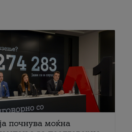
ја почнува моќна