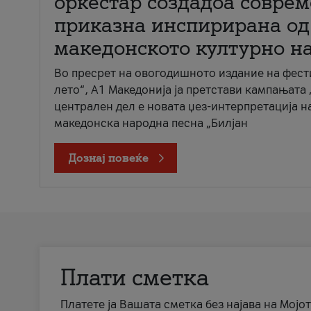
оркестар создадоа совре
приказна инспирирана од
македонското културно н
Во пресрет на овогодишното издание на фест
лето“, А1 Македонија ја претстави кампањата 
централен дел е новата џез-интерпретација н
македонска народна песна „Билјан
Дознај повеќе
Плати сметка
Платете ја Вашата сметка без најава на Мојот