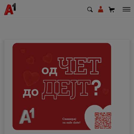
МК
EN
SQ
Приватни
Деловни
Поддршка
Надополни кредит
Плати сметка