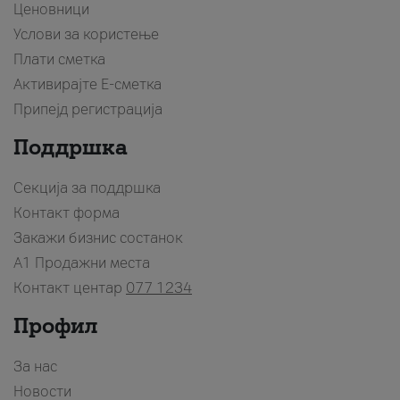
Ценовници
Услови за користење
Плати сметка
Активирајте Е-сметка
Припејд регистрација
Поддршка
Секција за поддршка
Контакт форма
Закажи бизнис состанок
A1 Продажни места
Контакт центар
077 1234
Профил
За нас
Новости