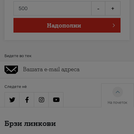
-
+
Надополни
Бидете во тек
Следете нè
На почеток
Брзи линкови