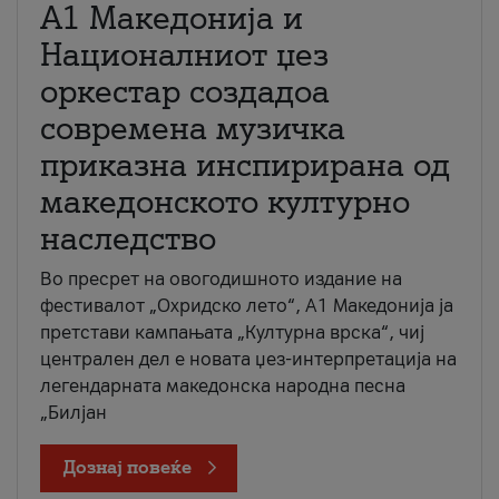
А1 Македонија и
Националниот џез
оркестар создадоа
современа музичка
приказна инспирирана од
македонското културно
наследство
Во пресрет на овогодишното издание на
фестивалот „Охридско лето“, А1 Македонија ја
претстави кампањата „Културна врска“, чиј
централен дел е новата џез-интерпретација на
легендарната македонска народна песна
„Билјан
Дознај повеќе