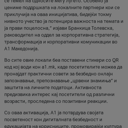
се темел на односите меѓу луѓето. Особено ја
цениме поддршката на локалните партнери кои се
приклучија на оваа иницијатива, бидејќи токму
нивното учество ја потенцира важноста на темата и
ја прави поцелосна,“ изјави Бранкица Толевска,
раководител на оддел за корпоративна стратегија,
трансформација и корпоративни комуникации во
А1 Македонија.
Во сите овие локали беа поставени стикери со QR
код кој води кон a1.mk, каде посетителите можеа да
пронајдат практични совети за безбедно онлајн
запознавање, препознавање „црвени знамиња“ и
заштита на личните податоци. Активноста
предизвика интерес кај посетители од различни
возрасти, проследена со позитивни реакции.
Со оваа активација, А1 ја потврдува својата
посветеност кон дигиталната безбедност и
едукацијата на корисниците, промовирајќи култура