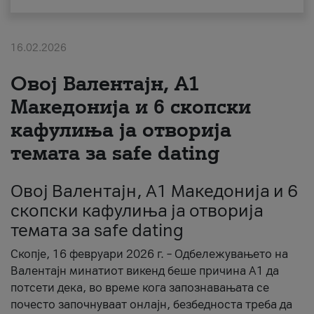
За нас
16.02.2026
#ПодобарОнлајн
Овој Валентајн, A1
Македонија и 6 скопски
кафулиња ја отворија
темата за safe dating
Овој Валентајн, A1 Македонија и 6
скопски кафулиња ја отворија
темата за safe dating
Скопје, 16 февруари 2026 г. – Одбележувањето на
Валентајн минатиот викенд беше причина А1 да
потсети дека, во време кога запознавањата се
почесто започнуваат онлајн, безбедноста треба да