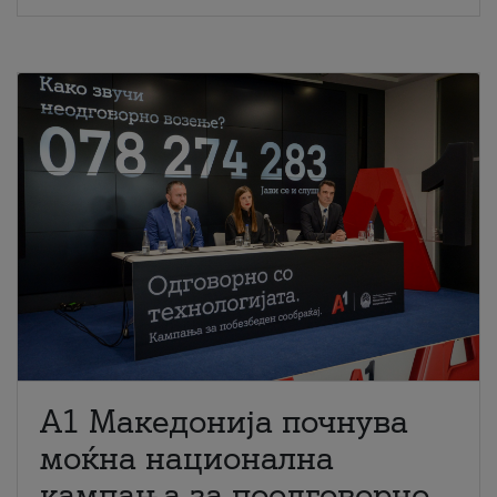
A1 Македонија почнува
моќна национална
кампања за поодговорно