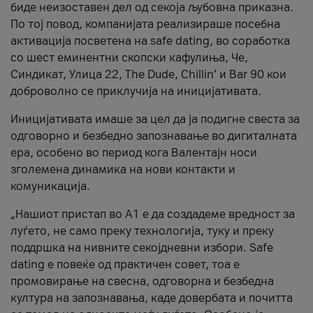
биде неизоставен дел од секоја љубовна приказна.
По тој повод, компанијата реализираше посебна
активација посветена на safe dating, во соработка
со шест еминентни скопски кафулиња, Че,
Синдикат, Улица 22, The Dude, Chillin’ и Bar 90 кои
доброволно се приклучија на иницијативата.
Иницијативата имаше за цел да ја подигне свеста за
одговорно и безбедно запознавање во дигиталната
ера, особено во период кога Валентајн носи
зголемена динамика на нови контакти и
комуникација.
„Нашиот пристап во А1 е да создадеме вредност за
луѓето, не само преку технологија, туку и преку
поддршка на нивните секојдневни избори. Safe
dating е повеќе од практичен совет, тоа е
промовирање на свесна, одговорна и безбедна
култура на запознавања, каде довербата и почитта