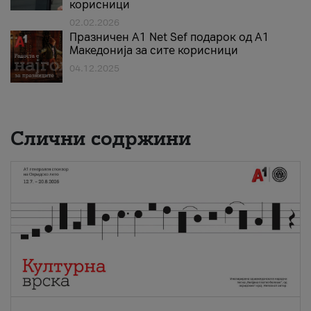
корисници
02.02.2026
Празничен A1 Net Sеf подарок од А1
Македонија за сите корисници
04.12.2025
Слични содржини