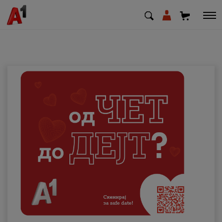
МК
EN
SQ
Приватни
Деловни
Поддршка
Надополни кредит
Плати сметка