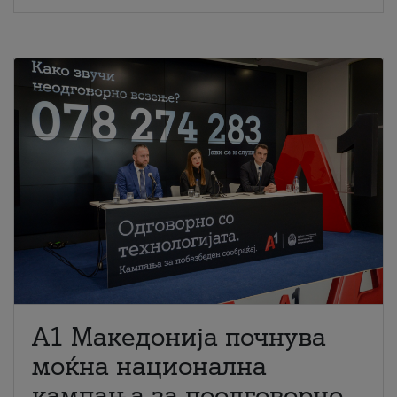
A1 Македонија почнува
моќна национална
кампања за поодговорно