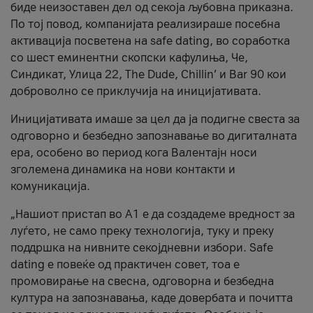
биде неизоставен дел од секоја љубовна приказна.
По тој повод, компанијата реализираше посебна
активација посветена на safe dating, во соработка
со шест еминентни скопски кафулиња, Че,
Синдикат, Улица 22, The Dude, Chillin’ и Bar 90 кои
доброволно се приклучија на иницијативата.
Иницијативата имаше за цел да ја подигне свеста за
одговорно и безбедно запознавање во дигиталната
ера, особено во период кога Валентајн носи
зголемена динамика на нови контакти и
комуникација.
„Нашиот пристап во А1 е да создадеме вредност за
луѓето, не само преку технологија, туку и преку
поддршка на нивните секојдневни избори. Safe
dating е повеќе од практичен совет, тоа е
промовирање на свесна, одговорна и безбедна
култура на запознавања, каде довербата и почитта