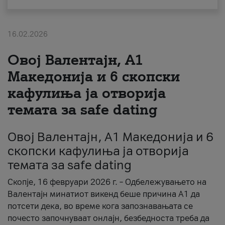
За нас
16.02.2026
#ПодобарОнлајн
Овој Валентајн, A1
Македонија и 6 скопски
кафулиња ја отворија
темата за safe dating
Овој Валентајн, A1 Македонија и 6
скопски кафулиња ја отворија
темата за safe dating
Скопје, 16 февруари 2026 г. – Одбележувањето на
Валентајн минатиот викенд беше причина А1 да
потсети дека, во време кога запознавањата се
почесто започнуваат онлајн, безбедноста треба да