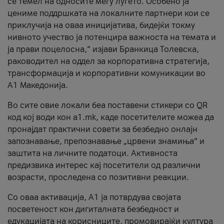
се темел на односите меѓу луѓето. Особено ја
цениме поддршката на локалните партнери кои се
приклучија на оваа иницијатива, бидејќи токму
нивното учество ја потенцира важноста на темата и
ја прави поцелосна,“ изјави Бранкица Толевска,
раководител на оддел за корпоративна стратегија,
трансформација и корпоративни комуникации во
А1 Македонија.
Во сите овие локали беа поставени стикери со QR
код кој води кон a1.mk, каде посетителите можеа да
пронајдат практични совети за безбедно онлајн
запознавање, препознавање „црвени знамиња“ и
заштита на личните податоци. Активноста
предизвика интерес кај посетители од различни
возрасти, проследена со позитивни реакции.
Со оваа активација, А1 ја потврдува својата
посветеност кон дигиталната безбедност и
едукацијата на корисниците, промовирајќи култура