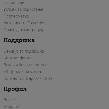
Ценовници
Услови за користење
Плати сметка
Активирајте Е-сметка
Припејд регистрација
Поддршка
Секција за поддршка
Контакт форма
Закажи бизнис состанок
A1 Продажни места
Контакт центар
077 1234
Профил
За нас
Новости