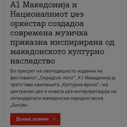
А1 Македонија и
Националниот џез
оркестар создадоа
современа музичка
приказна инспирирана од
македонското културно
наследство
Во пресрет на овогодишното издание на
фестивалот „Охридско лето“, А1 Македонија ја
претстави кампањата „Културна врска“, чиј
централен дел е новата џез-интерпретација на
легендарната македонска народна песна
„Билјан
Дознај повеќе