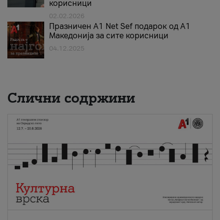
корисници
02.02.2026
Празничен A1 Net Sеf подарок од А1
Македонија за сите корисници
04.12.2025
Слични содржини