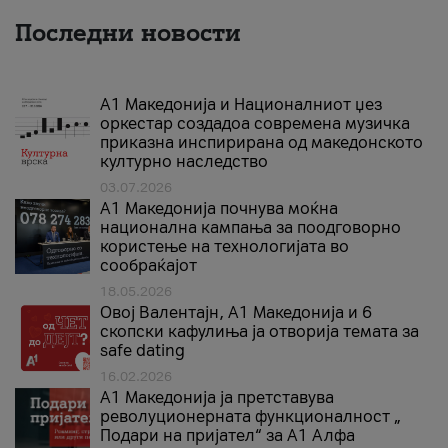
Последни новости
А1 Македонија и Националниот џез
оркестар создадоа современа музичка
приказна инспирирана од македонското
културно наследство
03.07.2026
A1 Македонија почнува моќна
национална кампања за поодговорно
користење на технологијата во
сообраќајот
18.05.2026
Овој Валентајн, A1 Македонија и 6
скопски кафулиња ја отворија темата за
safe dating
16.02.2026
А1 Македонија ја претставува
револуционерната функционалност „
Подари на пријател“ за А1 Алфа