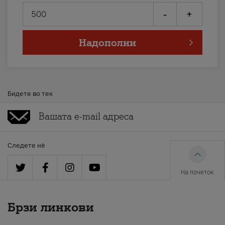
-
+
Надополни
Бидете во тек
Следете нè
На почеток
Брзи линкови