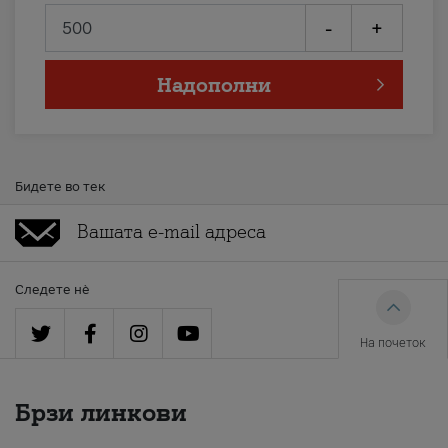
-
+
Надополни
Бидете во тек
Следете нè
На почеток
Брзи линкови