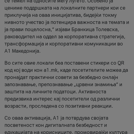
се темел на односите меѓу луѓето. Особено ја
цениме поддршката на локалните партнери кои се
приклучија на оваа иницијатива, бидејќи токму
нивното учество ја потенцира важноста на темата и
ја прави поцелосна,“ изјави Бранкица Толевска,
раководител на оддел за корпоративна стратегија,
трансформација и корпоративни комуникации во
А1 Македонија.
Во сите овие локали беа поставени стикери со QR
код кој води кон a1.mk, каде посетителите можеа да
пронајдат практични совети за безбедно онлајн
запознавање, препознавање „црвени знамиња“ и
заштита на личните податоци. Активноста
предизвика интерес кај посетители од различни
возрасти, проследена со позитивни реакции.
Со оваа активација, А1 ја потврдува својата
посветеност кон дигиталната безбедност и
едукацијата на корисниците, промовирајќи култура