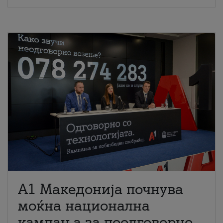
A1 Македонија почнува
моќна национална
кампања за поодговорно