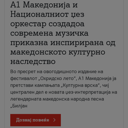
А1 Македонија и
Националниот џез
оркестар создадоа
современа музичка
приказна инспирирана од
македонското културно
наследство
Во пресрет на овогодишното издание на
фестивалот „Охридско лето“, А1 Македонија ја
претстави кампањата „Културна врска“, чиј
централен дел е новата џез-интерпретација на
легендарната македонска народна песна
„Билјан
Дознај повеќе