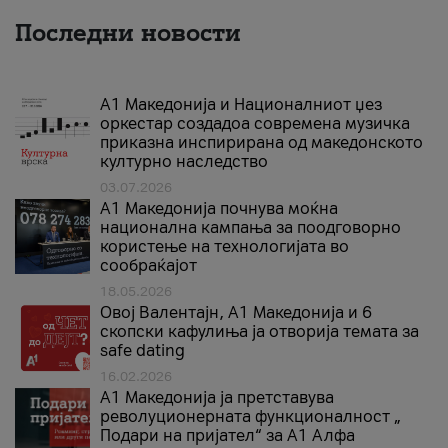
Последни новости
А1 Македонија и Националниот џез
оркестар создадоа современа музичка
приказна инспирирана од македонското
културно наследство
03.07.2026
A1 Македонија почнува моќна
национална кампања за поодговорно
користење на технологијата во
сообраќајот
18.05.2026
Овој Валентајн, A1 Македонија и 6
скопски кафулиња ја отворија темата за
safe dating
16.02.2026
А1 Македонија ја претставува
револуционерната функционалност „
Подари на пријател“ за А1 Алфа