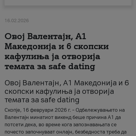
За нас
16.02.2026
#ПодобарОнлајн
Овој Валентајн, A1
Македонија и 6 скопски
кафулиња ја отворија
темата за safe dating
Овој Валентајн, A1 Македонија и 6
скопски кафулиња ја отворија
темата за safe dating
Скопје, 16 февруари 2026 г. – Одбележувањето на
Валентајн минатиот викенд беше причина А1 да
потсети дека, во време кога запознавањата се
почесто започнуваат онлајн, безбедноста треба да