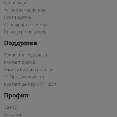
Ценовници
Услови за користење
Плати сметка
Активирајте Е-сметка
Припејд регистрација
Поддршка
Секција за поддршка
Контакт форма
Закажи бизнис состанок
A1 Продажни места
Контакт центар
077 1234
Профил
За нас
Новости