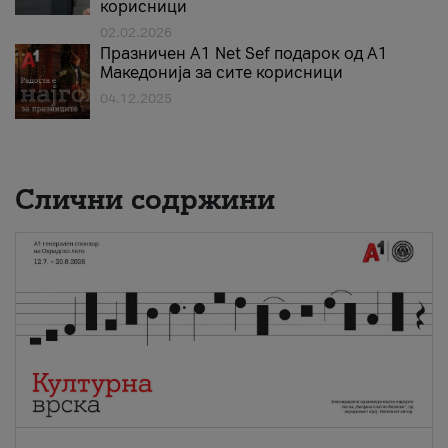
корисници
02.02.2026
Празничен A1 Net Sеf подарок од А1
Македонија за сите корисници
04.12.2025
Слични содржини