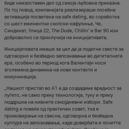
биде неизоставен дел од секоја љубовна приказна.
По тој повод, компанијата реализираше посебна
активација посветена на safe dating, во соработка
со шест еминентни скопски кафулиња, Че,
Синдикат, Улица 22, The Dude, Chillin’ и Bar 90 кои
доброволно се приклучија на иницијативата.
Иницијативата имаше за цел да ја подигне свеста за
одговорно и безбедно запознавање во дигиталната
ера, особено во период кога Валентајн носи
зголемена динамика на нови контакти и
комуникација.
„Нашиот пристап во А1 е да создадеме вредност за
луѓето, не само преку технологија, туку и преку
поддршка на нивните секојдневни избори. Safe
dating е повеќе од практичен совет, тоа е
промовирање на свесна, одговорна и безбедна
култура на запознавања, каде довербата и почитта