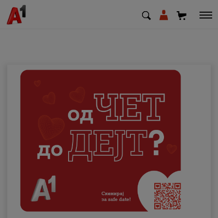
МК
EN
SQ
Приватни
Деловни
Поддршка
Надополни кредит
Плати сметка