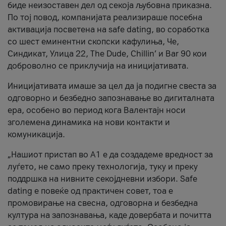
биде неизоставен дел од секоја љубовна приказна.
По тој повод, компанијата реализираше посебна
активација посветена на safe dating, во соработка
со шест еминентни скопски кафулиња, Че,
Синдикат, Улица 22, The Dude, Chillin’ и Bar 90 кои
доброволно се приклучија на иницијативата.
Иницијативата имаше за цел да ја подигне свеста за
одговорно и безбедно запознавање во дигиталната
ера, особено во период кога Валентајн носи
зголемена динамика на нови контакти и
комуникација.
„Нашиот пристап во А1 е да создадеме вредност за
луѓето, не само преку технологија, туку и преку
поддршка на нивните секојдневни избори. Safe
dating е повеќе од практичен совет, тоа е
промовирање на свесна, одговорна и безбедна
култура на запознавања, каде довербата и почитта