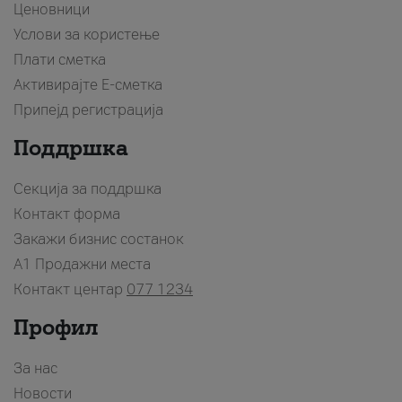
Ценовници
Услови за користење
Плати сметка
Активирајте Е-сметка
Припејд регистрација
Поддршка
Секција за поддршка
Контакт форма
Закажи бизнис состанок
A1 Продажни места
Контакт центар
077 1234
Профил
За нас
Новости