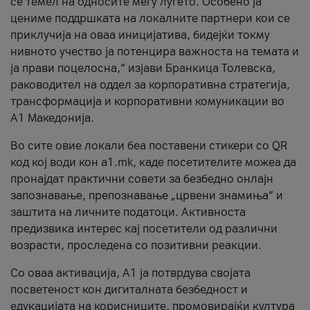
се темел на односите меѓу луѓето. Особено ја
цениме поддршката на локалните партнери кои се
приклучија на оваа иницијатива, бидејќи токму
нивното учество ја потенцира важноста на темата и
ја прави поцелосна,“ изјави Бранкица Толевска,
раководител на оддел за корпоративна стратегија,
трансформација и корпоративни комуникации во
А1 Македонија.
Во сите овие локали беа поставени стикери со QR
код кој води кон a1.mk, каде посетителите можеа да
пронајдат практични совети за безбедно онлајн
запознавање, препознавање „црвени знамиња“ и
заштита на личните податоци. Активноста
предизвика интерес кај посетители од различни
возрасти, проследена со позитивни реакции.
Со оваа активација, А1 ја потврдува својата
посветеност кон дигиталната безбедност и
едукацијата на корисниците, промовирајќи култура