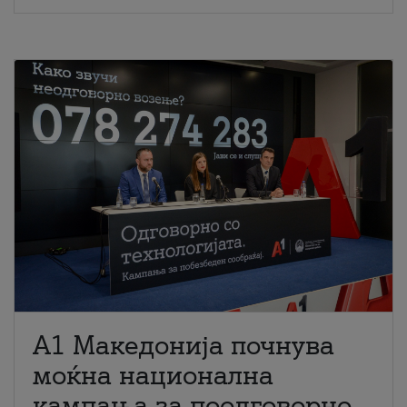
A1 Македонија почнува
моќна национална
кампања за поодговорно