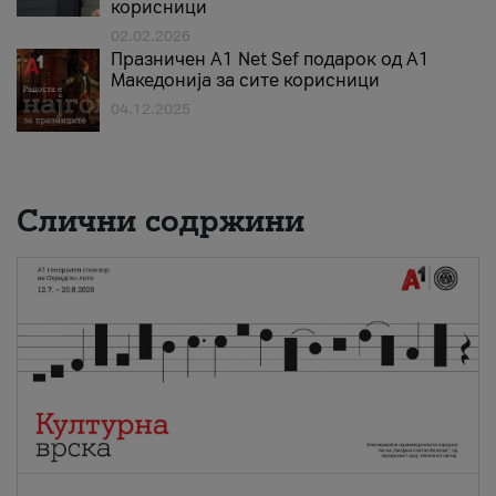
корисници
02.02.2026
Празничен A1 Net Sеf подарок од А1
Македонија за сите корисници
04.12.2025
Слични содржини