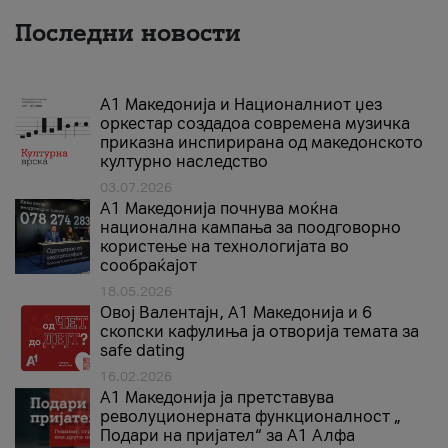
Последни новости
А1 Македонија и Националниот џез
оркестар создадоа современа музичка
приказна инспирирана од македонското
културно наследство
03.07.2026
A1 Македонија почнува моќна
национална кампања за поодговорно
користење на технологијата во
сообраќајот
18.05.2026
Овој Валентајн, A1 Македонија и 6
скопски кафулиња ја отворија темата за
safe dating
16.02.2026
А1 Македонија ја претставува
револуционерната функционалност „
Подари на пријател“ за А1 Алфа