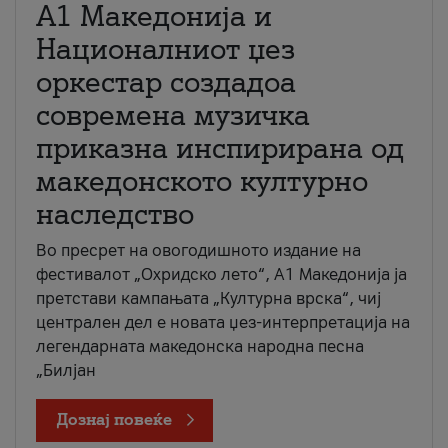
А1 Македонија и
Националниот џез
оркестар создадоа
современа музичка
приказна инспирирана од
македонското културно
наследство
Во пресрет на овогодишното издание на
фестивалот „Охридско лето“, А1 Македонија ја
претстави кампањата „Културна врска“, чиј
централен дел е новата џез-интерпретација на
легендарната македонска народна песна
„Билјан
Дознај повеќе