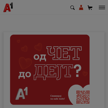
МК
EN
SQ
Приватни
Деловни
Поддршка
Надополни кредит
Плати сметка