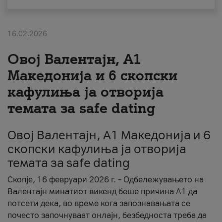
За нас
16.02.2026
#ПодобарОнлајн
Овој Валентајн, A1
Македонија и 6 скопски
кафулиња ја отворија
темата за safe dating
Овој Валентајн, A1 Македонија и 6
скопски кафулиња ја отворија
темата за safe dating
Скопје, 16 февруари 2026 г. – Одбележувањето на
Валентајн минатиот викенд беше причина А1 да
потсети дека, во време кога запознавањата се
почесто започнуваат онлајн, безбедноста треба да