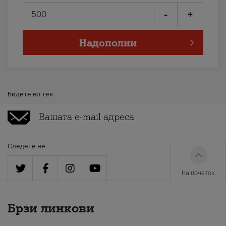
-
+
Надополни
Бидете во тек
Следете нè
На почеток
Брзи линкови