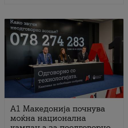
A1 Македонија почнува
моќна национална
кампања за поодговорно