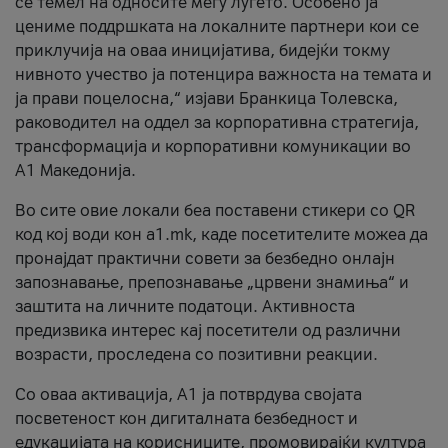
се темел на односите меѓу луѓето. Особено ја
цениме поддршката на локалните партнери кои се
приклучија на оваа иницијатива, бидејќи токму
нивното учество ја потенцира важноста на темата и
ја прави поцелосна,“ изјави Бранкица Толевска,
раководител на оддел за корпоративна стратегија,
трансформација и корпоративни комуникации во
А1 Македонија.
Во сите овие локали беа поставени стикери со QR
код кој води кон a1.mk, каде посетителите можеа да
пронајдат практични совети за безбедно онлајн
запознавање, препознавање „црвени знамиња“ и
заштита на личните податоци. Активноста
предизвика интерес кај посетители од различни
возрасти, проследена со позитивни реакции.
Со оваа активација, А1 ја потврдува својата
посветеност кон дигиталната безбедност и
едукацијата на корисниците, промовирајќи култура