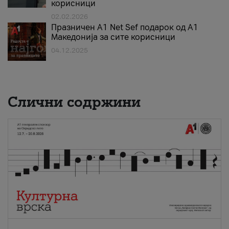
корисници
02.02.2026
Празничен A1 Net Sеf подарок од А1
Македонија за сите корисници
04.12.2025
Слични содржини