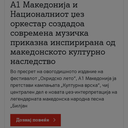
А1 Македонија и
Националниот џез
оркестар создадоа
современа музичка
приказна инспирирана од
македонското културно
наследство
Во пресрет на овогодишното издание на
фестивалот „Охридско лето“, А1 Македонија ја
претстави кампањата „Културна врска“, чиј
централен дел е новата џез-интерпретација на
легендарната македонска народна песна
„Билјан
Дознај повеќе