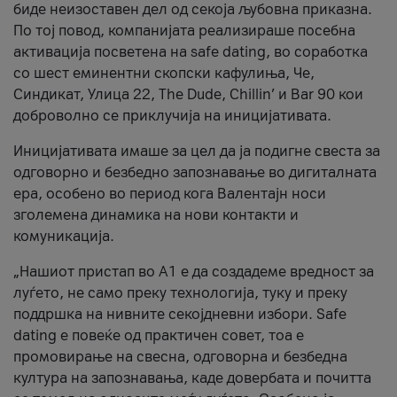
биде неизоставен дел од секоја љубовна приказна.
По тој повод, компанијата реализираше посебна
активација посветена на safe dating, во соработка
со шест еминентни скопски кафулиња, Че,
Синдикат, Улица 22, The Dude, Chillin’ и Bar 90 кои
доброволно се приклучија на иницијативата.
Иницијативата имаше за цел да ја подигне свеста за
одговорно и безбедно запознавање во дигиталната
ера, особено во период кога Валентајн носи
зголемена динамика на нови контакти и
комуникација.
„Нашиот пристап во А1 е да создадеме вредност за
луѓето, не само преку технологија, туку и преку
поддршка на нивните секојдневни избори. Safe
dating е повеќе од практичен совет, тоа е
промовирање на свесна, одговорна и безбедна
култура на запознавања, каде довербата и почитта