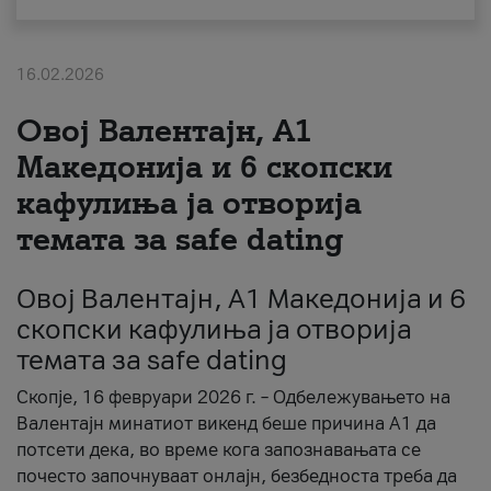
За нас
16.02.2026
#ПодобарОнлајн
Овој Валентајн, A1
Македонија и 6 скопски
кафулиња ја отворија
темата за safe dating
Овој Валентајн, A1 Македонија и 6
скопски кафулиња ја отворија
темата за safe dating
Скопје, 16 февруари 2026 г. – Одбележувањето на
Валентајн минатиот викенд беше причина А1 да
потсети дека, во време кога запознавањата се
почесто започнуваат онлајн, безбедноста треба да