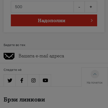
-
+
Надополни
Бидете во тек
Следете нè
На почеток
Брзи линкови