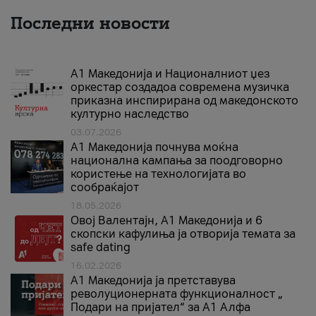
Последни новости
А1 Македонија и Националниот џез
оркестар создадоа современа музичка
приказна инспирирана од македонското
културно наследство
03.07.2026
A1 Македонија почнува моќна
национална кампања за поодговорно
користење на технологијата во
сообраќајот
18.05.2026
Овој Валентајн, A1 Македонија и 6
скопски кафулиња ја отворија темата за
safe dating
16.02.2026
А1 Македонија ја претставува
револуционерната функционалност „
Подари на пријател“ за А1 Алфа