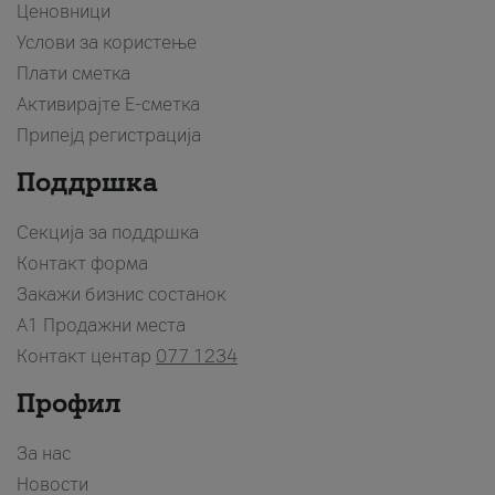
Ценовници
Услови за користење
Плати сметка
Активирајте Е-сметка
Припејд регистрација
Поддршка
Секција за поддршка
Контакт форма
Закажи бизнис состанок
A1 Продажни места
Контакт центар
077 1234
Профил
За нас
Новости