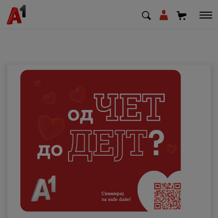
МК
EN
SQ
Приватни
Деловни
Поддршка
Надополни кредит
Плати сметка