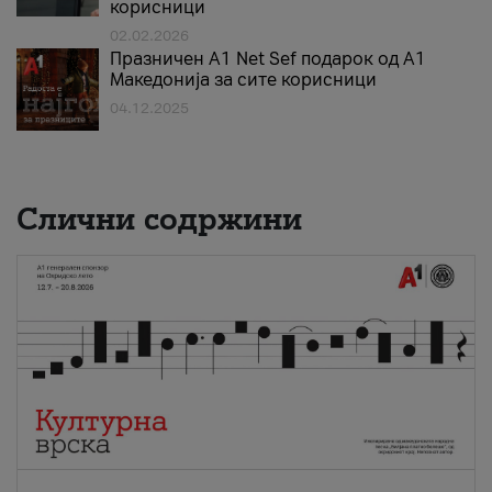
корисници
02.02.2026
Празничен A1 Net Sеf подарок од А1
Македонија за сите корисници
04.12.2025
Слични содржини