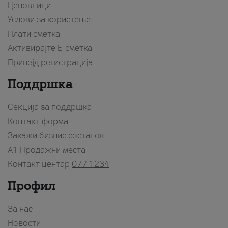
Ценовници
Услови за користење
Плати сметка
Активирајте Е-сметка
Припејд регистрација
Поддршка
Секција за поддршка
Контакт форма
Закажи бизнис состанок
A1 Продажни места
Контакт центар
077 1234
Профил
За нас
Новости