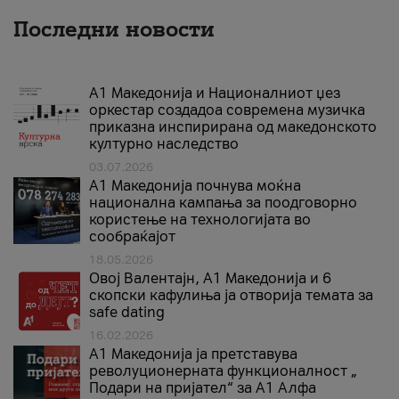
Последни новости
А1 Македонија и Националниот џез
оркестар создадоа современа музичка
приказна инспирирана од македонското
културно наследство
03.07.2026
A1 Македонија почнува моќна
национална кампања за поодговорно
користење на технологијата во
сообраќајот
18.05.2026
Овој Валентајн, A1 Македонија и 6
скопски кафулиња ја отворија темата за
safe dating
16.02.2026
А1 Македонија ја претставува
револуционерната функционалност „
Подари на пријател“ за А1 Алфа