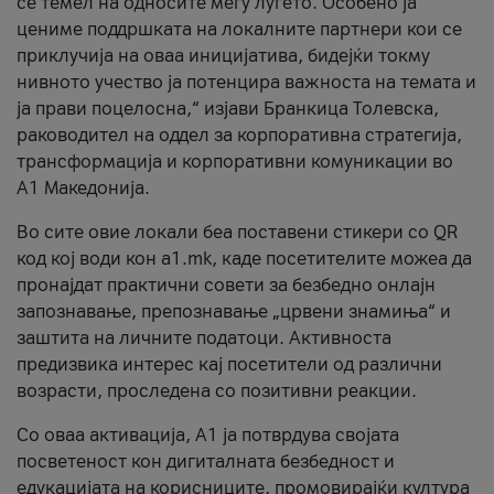
се темел на односите меѓу луѓето. Особено ја
цениме поддршката на локалните партнери кои се
приклучија на оваа иницијатива, бидејќи токму
нивното учество ја потенцира важноста на темата и
ја прави поцелосна,“ изјави Бранкица Толевска,
раководител на оддел за корпоративна стратегија,
трансформација и корпоративни комуникации во
А1 Македонија.
Во сите овие локали беа поставени стикери со QR
код кој води кон a1.mk, каде посетителите можеа да
пронајдат практични совети за безбедно онлајн
запознавање, препознавање „црвени знамиња“ и
заштита на личните податоци. Активноста
предизвика интерес кај посетители од различни
возрасти, проследена со позитивни реакции.
Со оваа активација, А1 ја потврдува својата
посветеност кон дигиталната безбедност и
едукацијата на корисниците, промовирајќи култура