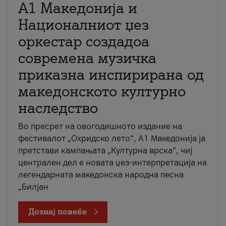
А1 Македонија и
Националниот џез
оркестар создадоа
современа музичка
приказна инспирирана од
македонското културно
наследство
Во пресрет на овогодишното издание на
фестивалот „Охридско лето“, А1 Македонија ја
претстави кампањата „Културна врска“, чиј
централен дел е новата џез-интерпретација на
легендарната македонска народна песна
„Билјан
Дознај повеќе