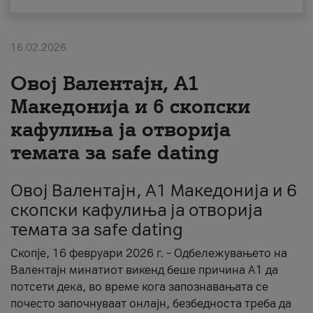
За нас
16.02.2026
#ПодобарОнлајн
Овој Валентајн, A1
Македонија и 6 скопски
кафулиња ја отворија
темата за safe dating
Овој Валентајн, A1 Македонија и 6
скопски кафулиња ја отворија
темата за safe dating
Скопје, 16 февруари 2026 г. – Одбележувањето на
Валентајн минатиот викенд беше причина А1 да
потсети дека, во време кога запознавањата се
почесто започнуваат онлајн, безбедноста треба да