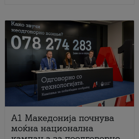
A1 Македонија почнува
моќна национална
кампања за поодговорно