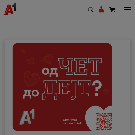
МК
EN
SQ
Приватни
Деловни
Поддршка
Надополни кредит
Плати сметка