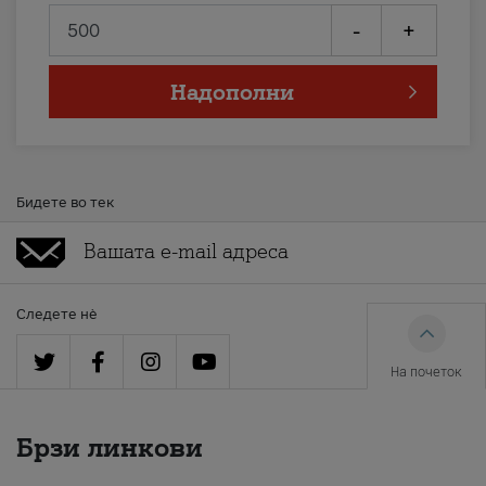
-
+
Надополни
Бидете во тек
Следете нè
На почеток
Брзи линкови