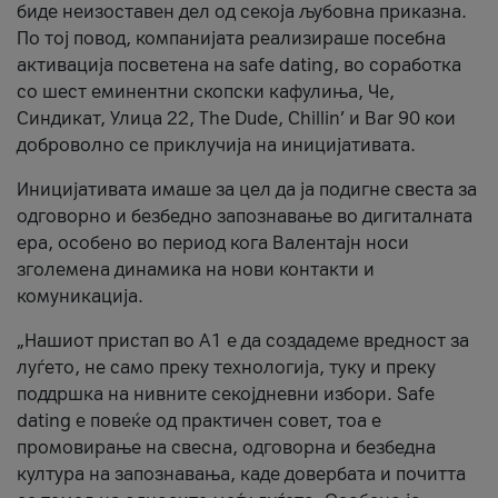
биде неизоставен дел од секоја љубовна приказна.
По тој повод, компанијата реализираше посебна
активација посветена на safe dating, во соработка
со шест еминентни скопски кафулиња, Че,
Синдикат, Улица 22, The Dude, Chillin’ и Bar 90 кои
доброволно се приклучија на иницијативата.
Иницијативата имаше за цел да ја подигне свеста за
одговорно и безбедно запознавање во дигиталната
ера, особено во период кога Валентајн носи
зголемена динамика на нови контакти и
комуникација.
„Нашиот пристап во А1 е да создадеме вредност за
луѓето, не само преку технологија, туку и преку
поддршка на нивните секојдневни избори. Safe
dating е повеќе од практичен совет, тоа е
промовирање на свесна, одговорна и безбедна
култура на запознавања, каде довербата и почитта