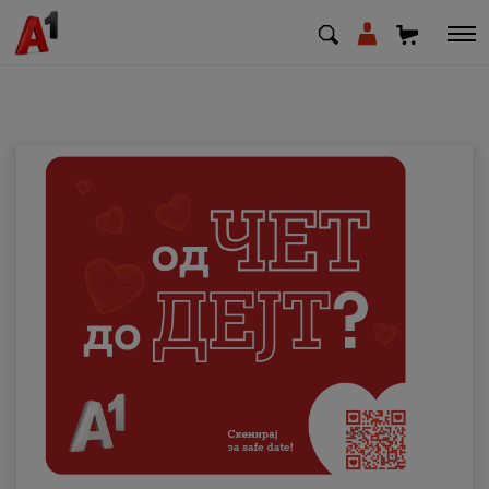
МК
EN
SQ
Приватни
Деловни
Поддршка
Надополни кредит
Плати сметка