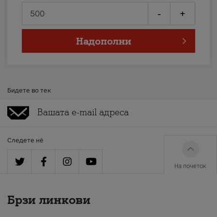
-
+
Надополни
Бидете во тек
Следете нè
На почеток
Брзи линкови