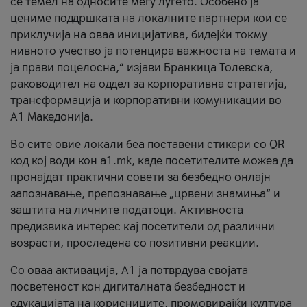
се темел на односите меѓу луѓето. Особено ја
цениме поддршката на локалните партнери кои се
приклучија на оваа иницијатива, бидејќи токму
нивното учество ја потенцира важноста на темата и
ја прави поцелосна,“ изјави Бранкица Толевска,
раководител на оддел за корпоративна стратегија,
трансформација и корпоративни комуникации во
А1 Македонија.
Во сите овие локали беа поставени стикери со QR
код кој води кон a1.mk, каде посетителите можеа да
пронајдат практични совети за безбедно онлајн
запознавање, препознавање „црвени знамиња“ и
заштита на личните податоци. Активноста
предизвика интерес кај посетители од различни
возрасти, проследена со позитивни реакции.
Со оваа активација, А1 ја потврдува својата
посветеност кон дигиталната безбедност и
едукацијата на корисниците, промовирајќи култура