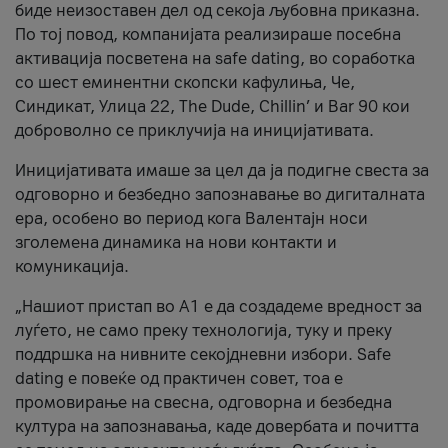
биде неизоставен дел од секоја љубовна приказна.
По тој повод, компанијата реализираше посебна
активација посветена на safe dating, во соработка
со шест еминентни скопски кафулиња, Че,
Синдикат, Улица 22, The Dude, Chillin’ и Bar 90 кои
доброволно се приклучија на иницијативата.
Иницијативата имаше за цел да ја подигне свеста за
одговорно и безбедно запознавање во дигиталната
ера, особено во период кога Валентајн носи
зголемена динамика на нови контакти и
комуникација.
„Нашиот пристап во А1 е да создадеме вредност за
луѓето, не само преку технологија, туку и преку
поддршка на нивните секојдневни избори. Safe
dating е повеќе од практичен совет, тоа е
промовирање на свесна, одговорна и безбедна
култура на запознавања, каде довербата и почитта