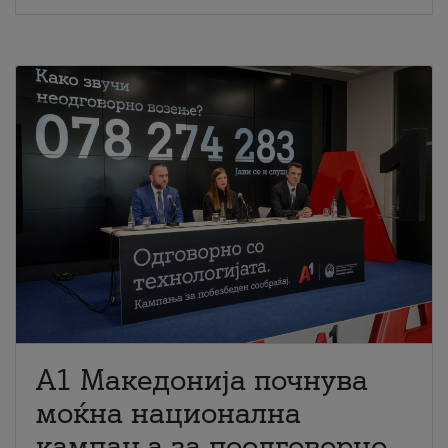
A1 Македонија почнува
моќна национална
кампања за поодговорно