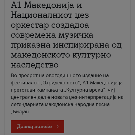
А1 Македонија и
Националниот џез
оркестар создадоа
современа музичка
приказна инспирирана од
македонското културно
наследство
Во пресрет на овогодишното издание на
фестивалот „Охридско лето“, А1 Македонија ја
претстави кампањата „Културна врска“, чиј
централен дел е новата џез-интерпретација на
легендарната македонска народна песна
„Билјан
Дознај повеќе