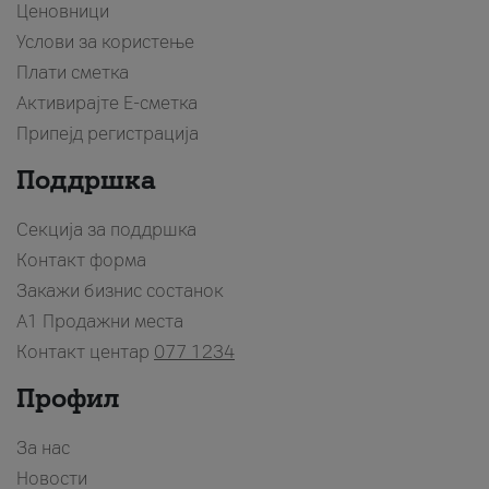
Ценовници
Услови за користење
Плати сметка
Активирајте Е-сметка
Припејд регистрација
Поддршка
Секција за поддршка
Контакт форма
Закажи бизнис состанок
A1 Продажни места
Контакт центар
077 1234
Профил
За нас
Новости