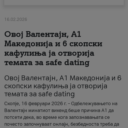
За нас
16.02.2026
#ПодобарОнлајн
Овој Валентајн, A1
Македонија и 6 скопски
кафулиња ја отворија
темата за safe dating
Овој Валентајн, A1 Македонија и 6
скопски кафулиња ја отворија
темата за safe dating
Скопје, 16 февруари 2026 г. – Одбележувањето на
Валентајн минатиот викенд беше причина А1 да
потсети дека, во време кога запознавањата се
почесто започнуваат онлајн, безбедноста треба да