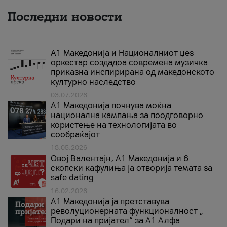
Последни новости
А1 Македонија и Националниот џез
оркестар создадоа современа музичка
приказна инспирирана од македонското
културно наследство
03.07.2026
A1 Македонија почнува моќна
национална кампања за поодговорно
користење на технологијата во
сообраќајот
18.05.2026
Овој Валентајн, A1 Македонија и 6
скопски кафулиња ја отворија темата за
safe dating
16.02.2026
А1 Македонија ја претставува
револуционерната функционалност „
Подари на пријател“ за А1 Алфа