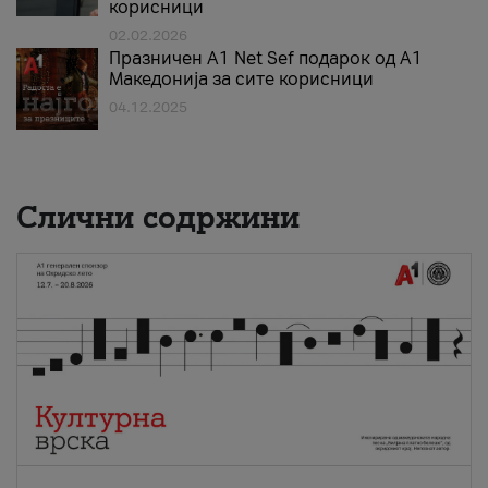
корисници
02.02.2026
Празничен A1 Net Sеf подарок од А1
Македонија за сите корисници
04.12.2025
Слични содржини