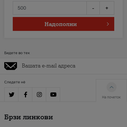
-
+
Надополни
Бидете во тек
Следете нè
На почеток
Брзи линкови