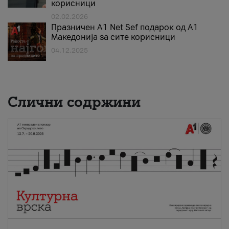
корисници
02.02.2026
Празничен A1 Net Sеf подарок од А1
Македонија за сите корисници
04.12.2025
Слични содржини