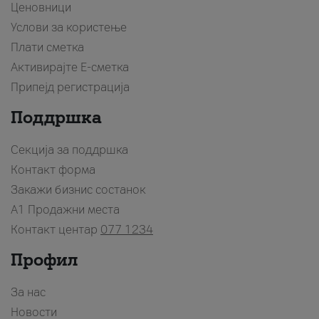
Ценовници
Услови за користење
Плати сметка
Активирајте Е-сметка
Припејд регистрација
Поддршка
Секција за поддршка
Контакт форма
Закажи бизнис состанок
A1 Продажни места
Контакт центар
077 1234
Профил
За нас
Новости