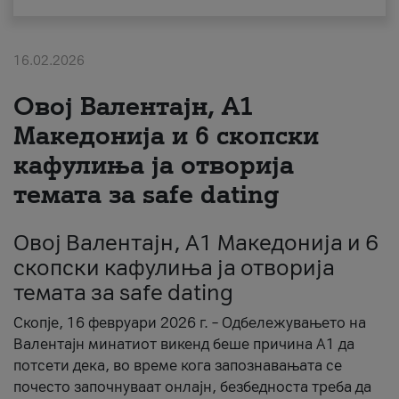
За нас
16.02.2026
#ПодобарОнлајн
Овој Валентајн, A1
Македонија и 6 скопски
кафулиња ја отворија
темата за safe dating
Овој Валентајн, A1 Македонија и 6
скопски кафулиња ја отворија
темата за safe dating
Скопје, 16 февруари 2026 г. – Одбележувањето на
Валентајн минатиот викенд беше причина А1 да
потсети дека, во време кога запознавањата се
почесто започнуваат онлајн, безбедноста треба да