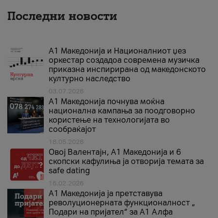
Последни новости
А1 Македонија и Националниот џез
оркестар создадоа современа музичка
приказна инспирирана од македонското
културно наследство
03.07.2026
A1 Македонија почнува моќна
национална кампања за поодговорно
користење на технологијата во
сообраќајот
18.05.2026
Овој Валентајн, A1 Македонија и 6
скопски кафулиња ја отворија темата за
safe dating
16.02.2026
А1 Македонија ја претставува
револуционерната функционалност „
Подари на пријател“ за А1 Алфа