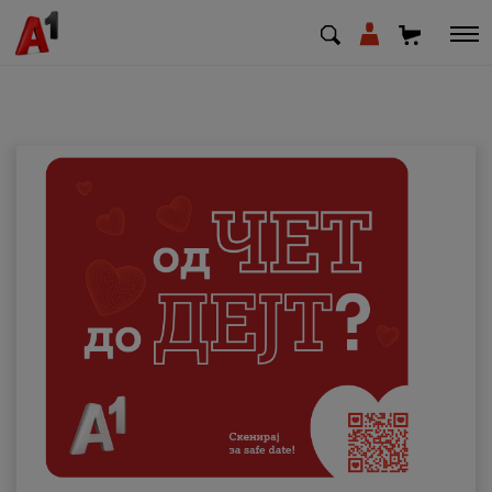
МК
EN
SQ
Приватни
Деловни
Поддршка
Надополни кредит
Плати сметка