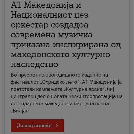
А1 Македонија и
Националниот џез
оркестар создадоа
современа музичка
приказна инспирирана од
македонското културно
наследство
Во пресрет на овогодишното издание на
фестивалот „Охридско лето“, А1 Македонија ја
претстави кампањата „Културна врска“, чиј
централен дел е новата џез-интерпретација на
легендарната македонска народна песна
„Билјан
Дознај повеќе