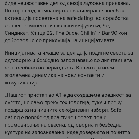
биде неизоставен дел од секоја љубовна приказна.
По тој повод, компанијата реализираше посебна
активација посветена на safe dating, во соработка
со шест еминентни скопски кафулиња, Че,
Синдикат, Улица 22, The Dude, Chillin’ и Bar 90 кои
доброволно се приклучија на иницијативата.
Иницијативата имаше за цел да ја подигне свеста за
одговорно и безбедно запознавање во дигиталната
ера, особено во период кога Валентајн носи
зголемена динамика на нови контакти и
комуникација.
„Нашиот пристап во А1 е да создадеме вредност за
луѓето, не само преку технологија, туку и преку
поддршка на нивните секојдневни избори. Safe
dating е повеќе од практичен совет, тоа е
промовирање на свесна, одговорна и безбедна
култура на запознавања, каде довербата и почитта