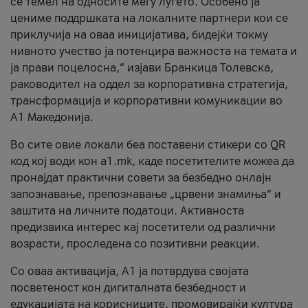
се темел на односите меѓу луѓето. Особено ја
цениме поддршката на локалните партнери кои се
приклучија на оваа иницијатива, бидејќи токму
нивното учество ја потенцира важноста на темата и
ја прави поцелосна,“ изјави Бранкица Толевска,
раководител на оддел за корпоративна стратегија,
трансформација и корпоративни комуникации во
А1 Македонија.
Во сите овие локали беа поставени стикери со QR
код кој води кон a1.mk, каде посетителите можеа да
пронајдат практични совети за безбедно онлајн
запознавање, препознавање „црвени знамиња“ и
заштита на личните податоци. Активноста
предизвика интерес кај посетители од различни
возрасти, проследена со позитивни реакции.
Со оваа активација, А1 ја потврдува својата
посветеност кон дигиталната безбедност и
едукацијата на корисниците, промовирајќи култура