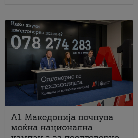
A1 Македонија почнува
моќна национална
кампања за поодговорно