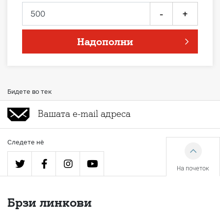
-
+
Надополни
Бидете во тек
Следете нè
На почеток
Брзи линкови