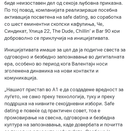
биде неизоставен дел од секоја љубовна приказна.
По тој повод, компанијата реализираше посебна
активација посветена на safe dating, во соработка
со шест еминентни скопски кафулиња, Че,
Синдикат, Улица 22, The Dude, Chillin’ и Bar 90 кои
доброволно се приклучија на иницијативата.
Иницијативата имаше за цел да ја подигне свеста за
одговорно и безбедно запознавање во дигиталната
ера, особено во период кога Валентајн носи
зголемена динамика на нови контакти и
комуникација.
„Нашиот пристап во А1 е да создадеме вредност за
луѓето, не само преку технологија, туку и преку
поддршка на нивните секојдневни избори. Safe
dating е повеќе од практичен совет, тоа е
промовирање на свесна, одговорна и безбедна
култура на запознавања, каде довербата и почитта