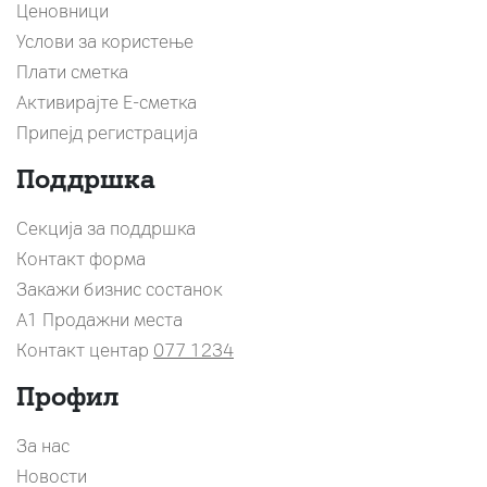
Ценовници
Услови за користење
Плати сметка
Активирајте Е-сметка
Припејд регистрација
Поддршка
Секција за поддршка
Контакт форма
Закажи бизнис состанок
A1 Продажни места
Контакт центар
077 1234
Профил
За нас
Новости