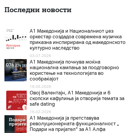
Последни новости
А1 Македонија и Националниот џез
оркестар создадоа современа музичка
приказна инспирирана од македонското
културно наследство
03.07.2026
A1 Македонија почнува моќна
национална кампања за поодговорно
користење на технологијата во
сообраќајот
18.05.2026
Овој Валентајн, A1 Македонија и 6
скопски кафулиња ја отворија темата за
safe dating
16.02.2026
А1 Македонија ја претставува
револуционерната функционалност „
Подари на пријател“ за А1 Алфа