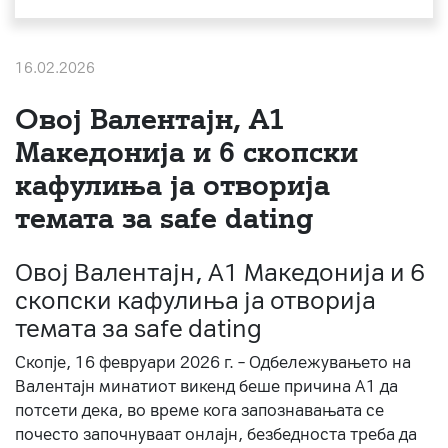
За нас
16.02.2026
#ПодобарОнлајн
Овој Валентајн, A1
Македонија и 6 скопски
кафулиња ја отворија
темата за safe dating
Овој Валентајн, A1 Македонија и 6
скопски кафулиња ја отворија
темата за safe dating
Скопје, 16 февруари 2026 г. – Одбележувањето на
Валентајн минатиот викенд беше причина А1 да
потсети дека, во време кога запознавањата се
почесто започнуваат онлајн, безбедноста треба да