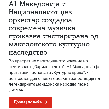
А1 Македонија и
Националниот џез
оркестар создадоа
современа музичка
приказна инспирирана од
македонското културно
наследство
Во пресрет на овогодишното издание на
фестивалот „Охридско лето“, А1 Македонија ја
претстави кампањата „Културна врска“, чиј
централен дел е новата џез-интерпретација на
легендарната македонска народна песна
„Билјан
Дознај повеќе