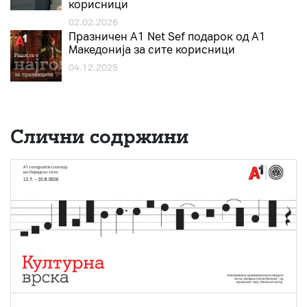
корисници
02.02.2026
Празничен A1 Net Sеf подарок од А1
Македонија за сите корисници
04.12.2025
Слични содржини