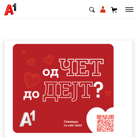
МК
EN
SQ
Приватни
Деловни
Поддршка
Надополни кредит
Плати сметка