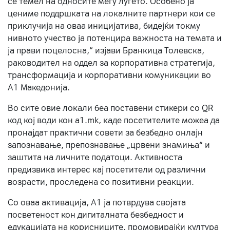
се темел на односите меѓу луѓето. Особено ја
цениме поддршката на локалните партнери кои се
приклучија на оваа иницијатива, бидејќи токму
нивното учество ја потенцира важноста на темата и
ја прави поцелосна,“ изјави Бранкица Толевска,
раководител на оддел за корпоративна стратегија,
трансформација и корпоративни комуникации во
А1 Македонија.
Во сите овие локали беа поставени стикери со QR
код кој води кон a1.mk, каде посетителите можеа да
пронајдат практични совети за безбедно онлајн
запознавање, препознавање „црвени знамиња“ и
заштита на личните податоци. Активноста
предизвика интерес кај посетители од различни
возрасти, проследена со позитивни реакции.
Со оваа активација, А1 ја потврдува својата
посветеност кон дигиталната безбедност и
едукацијата на корисниците, промовирајќи култура