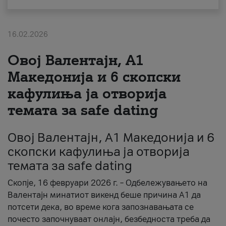
За нас
16.02.2026
#ПодобарОнлајн
Овој Валентајн, A1
Македонија и 6 скопски
кафулиња ја отворија
темата за safe dating
Овој Валентајн, A1 Македонија и 6
скопски кафулиња ја отворија
темата за safe dating
Скопје, 16 февруари 2026 г. – Одбележувањето на
Валентајн минатиот викенд беше причина А1 да
потсети дека, во време кога запознавањата се
почесто започнуваат онлајн, безбедноста треба да