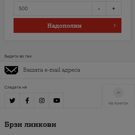
-
+
Надополни
Бидете во тек
Следете нè
На почеток
Брзи линкови