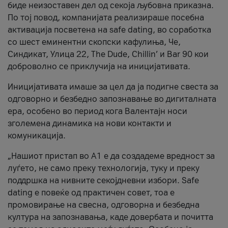
биде неизоставен дел од секоја љубовна приказна.
По тој повод, компанијата реализираше посебна
активација посветена на safe dating, во соработка
со шест еминентни скопски кафулиња, Че,
Синдикат, Улица 22, The Dude, Chillin’ и Bar 90 кои
доброволно се приклучија на иницијативата.
Иницијативата имаше за цел да ја подигне свеста за
одговорно и безбедно запознавање во дигиталната
ера, особено во период кога Валентајн носи
зголемена динамика на нови контакти и
комуникација.
„Нашиот пристап во А1 е да создадеме вредност за
луѓето, не само преку технологија, туку и преку
поддршка на нивните секојдневни избори. Safe
dating е повеќе од практичен совет, тоа е
промовирање на свесна, одговорна и безбедна
култура на запознавања, каде довербата и почитта