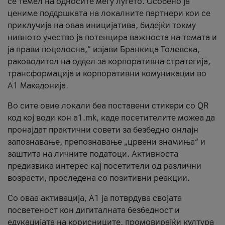
се темел на односите меѓу луѓето. Особено ја
цениме поддршката на локалните партнери кои се
приклучија на оваа иницијатива, бидејќи токму
нивното учество ја потенцира важноста на темата и
ја прави поцелосна,“ изјави Бранкица Толевска,
раководител на оддел за корпоративна стратегија,
трансформација и корпоративни комуникации во
А1 Македонија.
Во сите овие локали беа поставени стикери со QR
код кој води кон a1.mk, каде посетителите можеа да
пронајдат практични совети за безбедно онлајн
запознавање, препознавање „црвени знамиња“ и
заштита на личните податоци. Активноста
предизвика интерес кај посетители од различни
возрасти, проследена со позитивни реакции.
Со оваа активација, А1 ја потврдува својата
посветеност кон дигиталната безбедност и
едукацијата на корисниците, промовирајќи култура