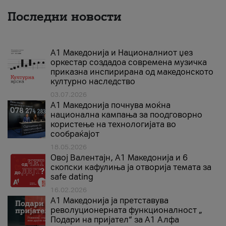
Последни новости
А1 Македонија и Националниот џез
оркестар создадоа современа музичка
приказна инспирирана од македонското
културно наследство
03.07.2026
A1 Македонија почнува моќна
национална кампања за поодговорно
користење на технологијата во
сообраќајот
18.05.2026
Овој Валентајн, A1 Македонија и 6
скопски кафулиња ја отворија темата за
safe dating
16.02.2026
А1 Македонија ја претставува
револуционерната функционалност „
Подари на пријател“ за А1 Алфа