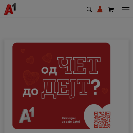
МК
EN
SQ
Приватни
Деловни
Поддршка
Надополни кредит
Плати сметка