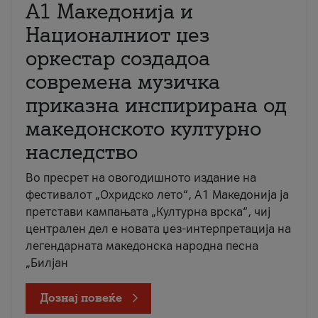
А1 Македонија и
Националниот џез
оркестар создадоа
современа музичка
приказна инспирирана од
македонското културно
наследство
Во пресрет на овогодишното издание на
фестивалот „Охридско лето“, А1 Македонија ја
претстави кампањата „Културна врска“, чиј
централен дел е новата џез-интерпретација на
легендарната македонска народна песна
„Билјан
Дознај повеќе