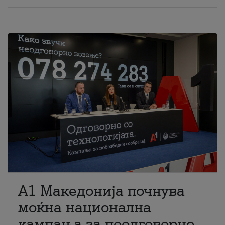
A1 Македонија почнува
моќна национална
кампања за поодговорно