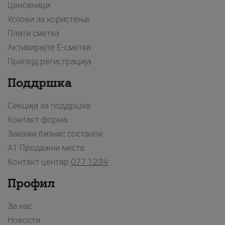
Ценовници
Услови за користење
Плати сметка
Активирајте Е-сметка
Припејд регистрација
Поддршка
Секција за поддршка
Контакт форма
Закажи бизнис состанок
A1 Продажни места
Контакт центар
077 1234
Профил
За нас
Новости