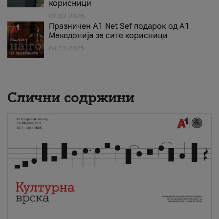
корисници
02.02.2026
Празничен A1 Net Sеf подарок од А1
Македонија за сите корисници
04.12.2025
Слични содржини