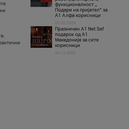
ите
функционалност „
Подари на пријател“ за
вни
А1 Алфа корисници
02.02.2026
Празничен A1 Net Sеf
подарок од А1
е.
Македонија за сите
практични
корисници
04.12.2025