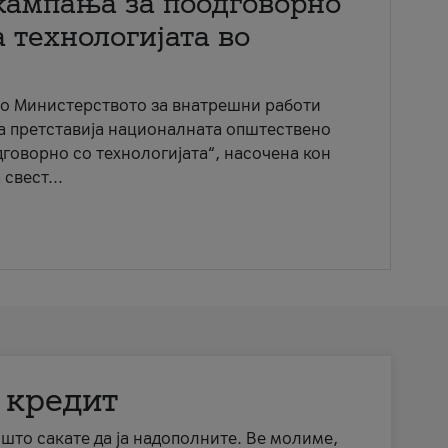
кампања за поодговорно
 технологијата во
со Министерството за внатрешни работи
ја претставија националната општествено
говорно со технологијата“, насочена кон
свест...
 кредит
а што сакате да ја надополните. Ве молиме,