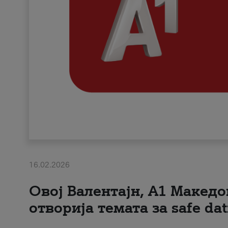
16.02.2026
Овој Валентајн, A1 Македо
отворија темата за safe dat