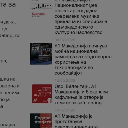
та за
Националниот џез
оркестар создадоа
современа музичка
приказна инспирирана
и дека,
од македонското
 од
културно наследство
ating, во
03.07.2026
A1 Македонија почнува
моќна национална
кампања за поодговорно
ера,
користење на
технологијата во
сообраќајот
ршка на
18.05.2026
говорна и
Овој Валентајн, A1
Македонија и 6 скопски
ја цениме
кафулиња ја отворија
во ја
темата за safe dating
за
16.02.2026
А1 Македонија ја
претставува
ронајдат
револуционерната