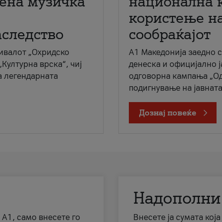
мена музичка
национална 
користење на
аследство
сообраќајот
ивалот „Охридско
A1 Македонија заедно 
„Културна врска“, чиј
денеска и официјално 
а легендарната
одговорна кампања „Од
подигнување на јавната 
Дознај повеќе
Надополни
 А1, само внесете го
Внесете ја сумата кој