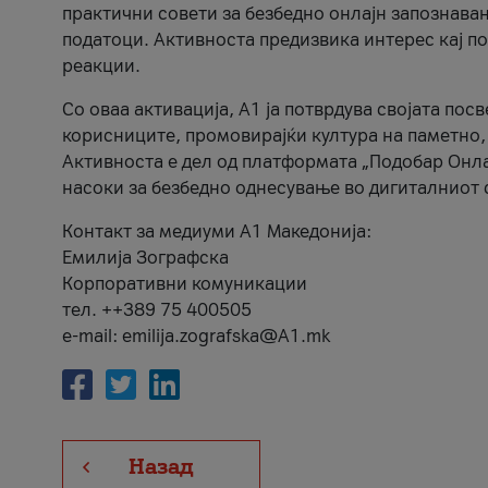
практични совети за безбедно онлајн запознава
податоци. Активноста предизвика интерес кај п
реакции.
Со оваа активација, А1 ја потврдува својата пос
корисниците, промовирајќи култура на паметно,
Активноста е дел од платформата „Подобар Онла
насоки за безбедно однесување во дигиталниот 
Контакт за медиуми А1 Македонија:
Емилија Зографска
Корпоративни комуникации
тел. ++389 75 400505
e-mail: emilija.zografska@A1.mk
Назад