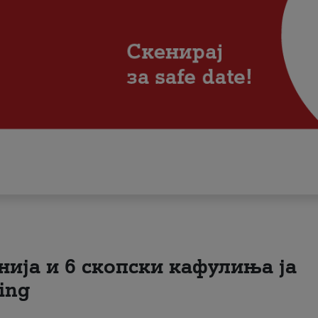
нија и 6 скопски кафулиња ја
ing