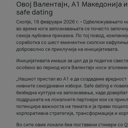
Овој Валентајн, A1 Македонија и
safe dating
Скопје, 16 февруари 2026 г. – Одбележувањето н
во време кога запознавањата се почесто започну
секоја љубовна приказна. По тој повод, компаниј
соработка со шест еминентни скопски кафулиња, Ч
доброволно се приклучија на иницијативата.
Иницијативата имаше за цел да ја подигне свест
особено во период кога Валентајн носи зголеме
„Нашиот пристап во А1 е да создадеме вредност з
нивните секојдневни избори. Safe dating е пове
безбедна култура на запознавања, каде довербат
поддршката на локалните партнери кои се приклу
потенцира важноста на темата и ја прави поцело
корпоративна стратегија, трансформација и кор
Во сите овие локали беа поставени стикери со Q