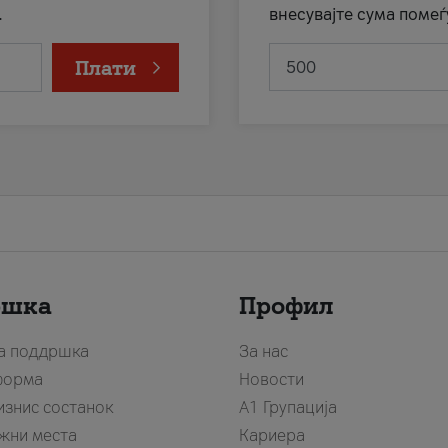
.
внесувајте сума помеѓ
Плати
ршка
Профил
за поддршка
За нас
форма
Новости
изнис состанок
А1 Групација
жни места
Кариера