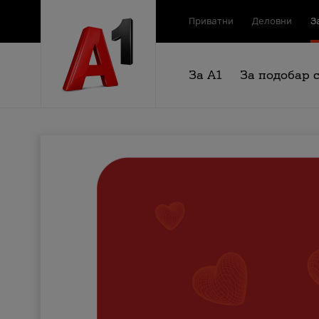
Приватни
Деловни
З
За А1
За подобар 