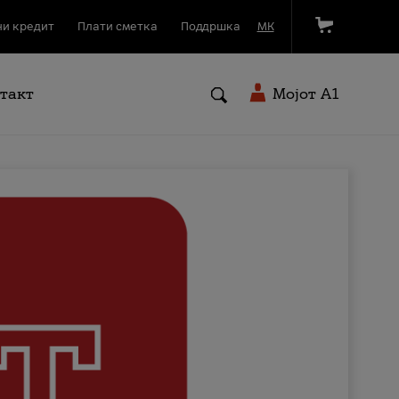
и кредит
Плати сметка
Поддршка
МК
такт
Мојот A1