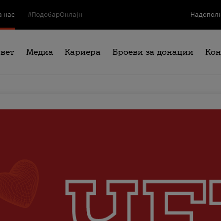
а нас
#ПодобарОнлајн
Надополн
свет
Медиа
Кариера
Броеви за донации
Кон