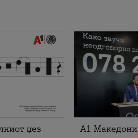
лниот џез
A1 Македони