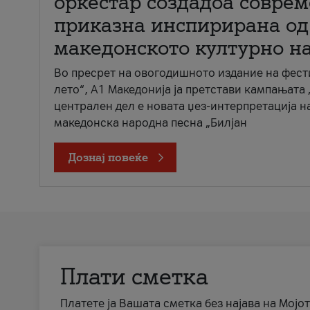
оркестар создадоа совре
приказна инспирирана од
македонското културно н
Во пресрет на овогодишното издание на фест
лето“, А1 Македонија ја претстави кампањата 
централен дел е новата џез-интерпретација н
македонска народна песна „Билјан
Дознај повеќе
Плати сметка
Платете ја Вашата сметка без најава на Мојот