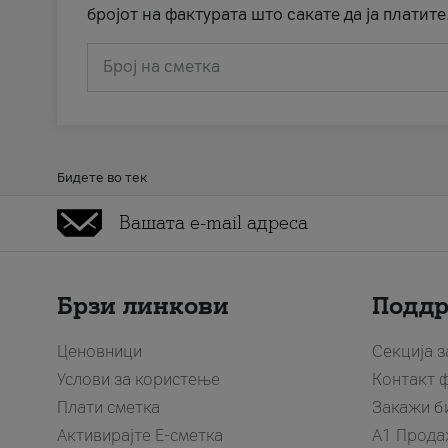
бројот на фактурата што сакате да ја платите
Број на сметка
Бидете во тек
Брзи линкови
Подд
Ценовници
Секција 
Услови за користење
Контакт 
Плати сметка
Закажи б
Активирајте Е-сметка
A1 Прода