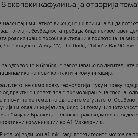
 6 скопски кафулиња ја отворија тема
а Валентајн минатиот викенд беше причина А1 да потсет
ваат онлајн, безбедноста треба да биде неизоставен дел
ата реализираше посебна активација посветена на safe d
е, Синдикат, Улица 22, The Dude, Chillin’ и Bar 90 кои
а за одговорно и безбедно запознавање во дигиталната 
на динамика на нови контакти и комуникација.
а луѓето, не само преку технологија, туку и преку подд
ќе од практичен совет, тоа е промовирање на свесна, од
а и почитта се темел на односите меѓу луѓето. Особено 
чија на оваа иницијатива, бидејќи токму нивното учест
сна,“ изјави Бранкица Толевска, раководител на оддел 
поративни комуникации во А1 Македонија.
R код кој води кон a1.mk, каде посетителите можеа да п