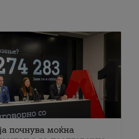
ја почнува моќна