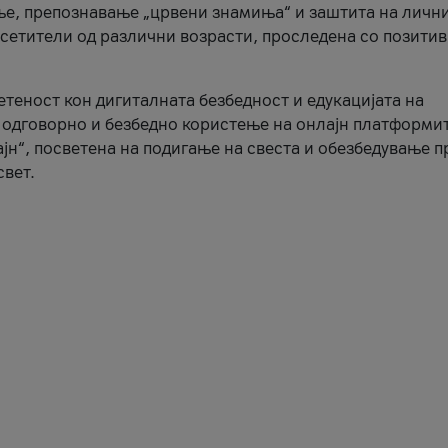
ње, препознавање „црвени знамиња“ и заштита на личн
осетители од различни возрасти, проследена со позити
ветеност кон дигиталната безбедност и едукацијата на
 одговорно и безбедно користење на онлајн платформит
јн“, посветена на подигање на свеста и обезбедување 
свет.