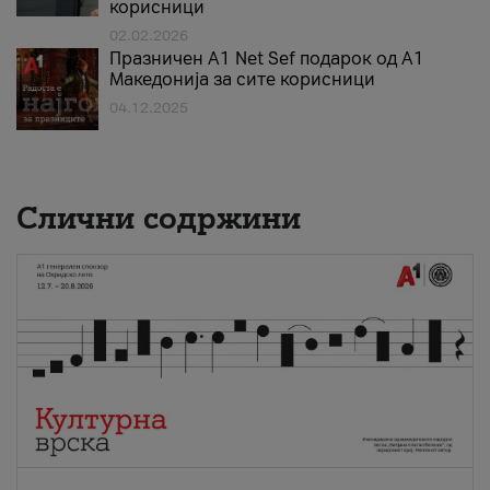
корисници
02.02.2026
Празничен A1 Net Sеf подарок од А1
Македонија за сите корисници
04.12.2025
Слични содржини