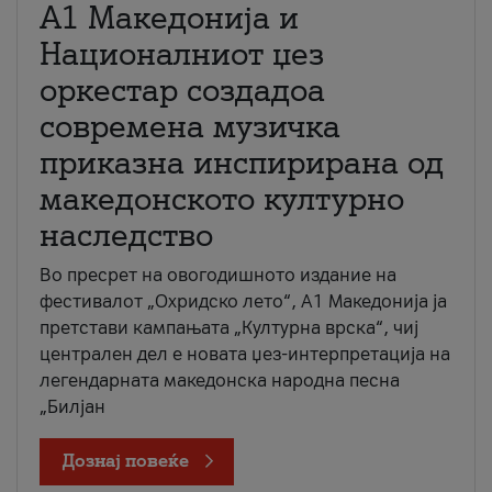
А1 Македонија и
Националниот џез
оркестар создадоа
современа музичка
приказна инспирирана од
македонското културно
наследство
Во пресрет на овогодишното издание на
фестивалот „Охридско лето“, А1 Македонија ја
претстави кампањата „Културна врска“, чиј
централен дел е новата џез-интерпретација на
легендарната македонска народна песна
„Билјан
Дознај повеќе