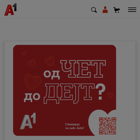
МК
EN
SQ
Приватни
Деловни
Поддршка
Надополни кредит
Плати сметка