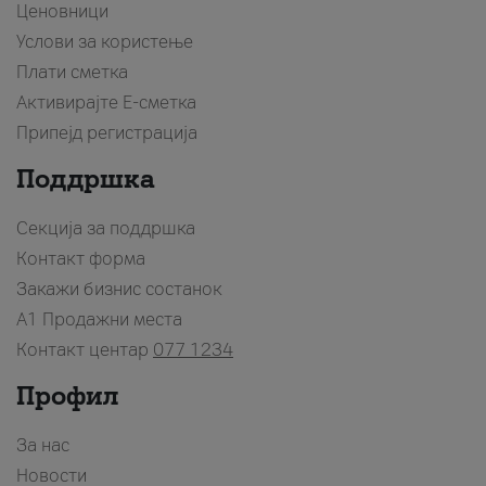
Ценовници
Услови за користење
Плати сметка
Активирајте Е-сметка
Припејд регистрација
Поддршка
Секција за поддршка
Контакт форма
Закажи бизнис состанок
A1 Продажни места
Контакт центар
077 1234
Профил
За нас
Новости