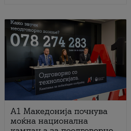
A1 Македонија почнува
моќна национална
кампања за поодговорно