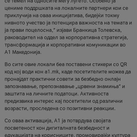
се темел на односите меѓу луѓето. Особено ја
цениме поддршката на локалните партнери кои се
приклучија на оваа иницијатива, бидејќи токму
нивното учество ја потенцира важноста на темата и
ја прави поцелосна,“ изјави Бранкица Толевска,
раководител на оддел за корпоративна стратегија,
трансформација и корпоративни комуникации во
А1 Македонија.
Во сите овие локали беа поставени стикери со QR
код кој води кон a1.mk, каде посетителите можеа да
пронајдат практични совети за безбедно онлајн
запознавање, препознавање „црвени знамиња“ и
заштита на личните податоци. Активноста
предизвика интерес кај посетители од различни
возрасти, проследена со позитивни реакции.
Со оваа активација, А1 ја потврдува својата
посветеност кон дигиталната безбедност и
едукацијата на корисниците, промовирајќи култура