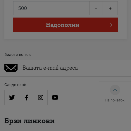
-
+
Надополни
Бидете во тек
Следете нè
На почеток
Брзи линкови