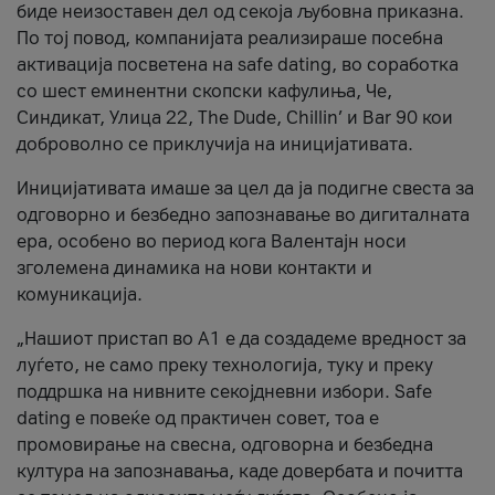
биде неизоставен дел од секоја љубовна приказна.
По тој повод, компанијата реализираше посебна
активација посветена на safe dating, во соработка
со шест еминентни скопски кафулиња, Че,
Синдикат, Улица 22, The Dude, Chillin’ и Bar 90 кои
доброволно се приклучија на иницијативата.
Иницијативата имаше за цел да ја подигне свеста за
одговорно и безбедно запознавање во дигиталната
ера, особено во период кога Валентајн носи
зголемена динамика на нови контакти и
комуникација.
„Нашиот пристап во А1 е да создадеме вредност за
луѓето, не само преку технологија, туку и преку
поддршка на нивните секојдневни избори. Safe
dating е повеќе од практичен совет, тоа е
промовирање на свесна, одговорна и безбедна
култура на запознавања, каде довербата и почитта