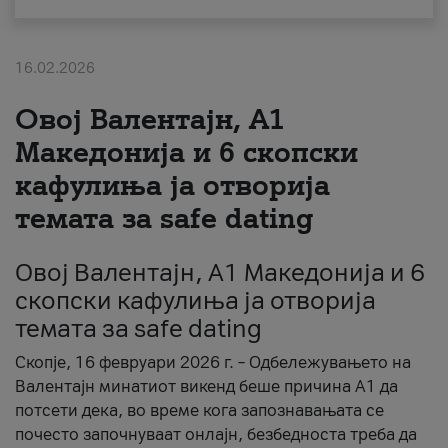
За нас
16.02.2026
#ПодобарОнлајн
Овој Валентајн, A1
Македонија и 6 скопски
кафулиња ја отворија
темата за safe dating
Овој Валентајн, A1 Македонија и 6
скопски кафулиња ја отворија
темата за safe dating
Скопје, 16 февруари 2026 г. – Одбележувањето на
Валентајн минатиот викенд беше причина А1 да
потсети дека, во време кога запознавањата се
почесто започнуваат онлајн, безбедноста треба да