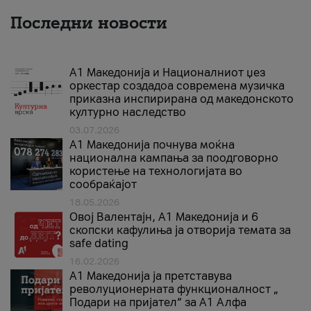
Последни новости
А1 Македонија и Националниот џез
оркестар создадоа современа музичка
приказна инспирирана од македонското
културно наследство
03.07.2026
A1 Македонија почнува моќна
национална кампања за поодговорно
користење на технологијата во
сообраќајот
18.05.2026
Овој Валентајн, A1 Македонија и 6
скопски кафулиња ја отворија темата за
safe dating
16.02.2026
А1 Македонија ја претставува
револуционерната функционалност „
Подари на пријател“ за А1 Алфа