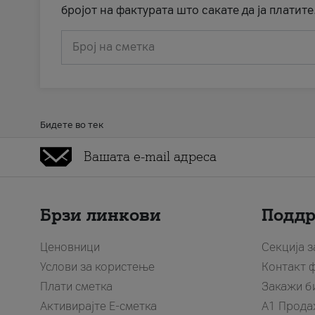
бројот на фактурата што сакате да ја платите
Број на сметка
Бидете во тек
Брзи линкови
Подд
Ценовници
Секција 
Услови за користење
Контакт 
Плати сметка
Закажи б
Активирајте Е-сметка
A1 Прода