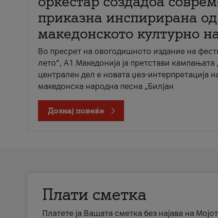
оркестар создадоа совре
приказна инспирирана од
македонското културно н
Во пресрет на овогодишното издание на фест
лето“, А1 Македонија ја претстави кампањата 
централен дел е новата џез-интерпретација н
македонска народна песна „Билјан
Дознај повеќе
Плати сметка
Платете ја Вашата сметка без најава на Мојот