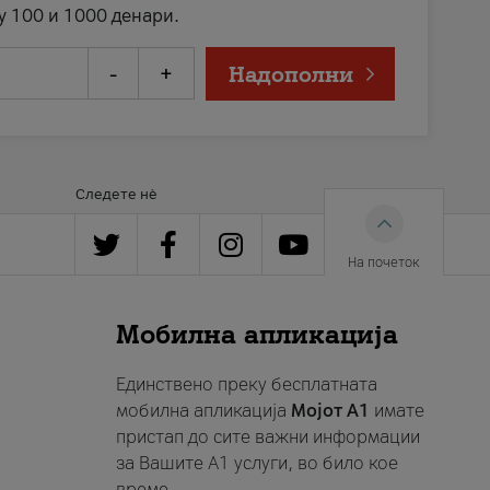
у 100 и 1000 денари.
-
+
Надополни
Следете нè
На почеток
Мобилна апликација
Единствено преку бесплатната
мобилна апликација
Мојот A1
имате
пристап до сите важни информации
за Вашите A1 услуги, во било кое
време.