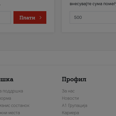
.
внесувајте сума помеѓ
Плати
ршка
Профил
за поддршка
За нас
форма
Новости
изнис состанок
А1 Групација
жни места
Кариера