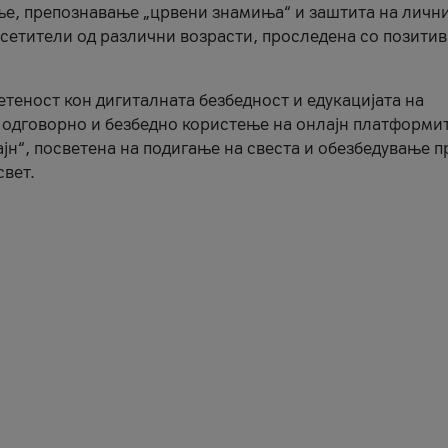
ње, препознавање „црвени знамиња“ и заштита на личн
осетители од различни возрасти, проследена со позити
ветеност кон дигиталната безбедност и едукацијата на
 одговорно и безбедно користење на онлајн платформит
јн“, посветена на подигање на свеста и обезбедување 
свет.