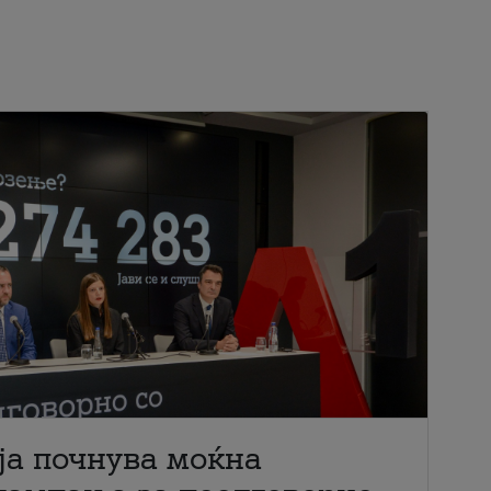
ја почнува моќна