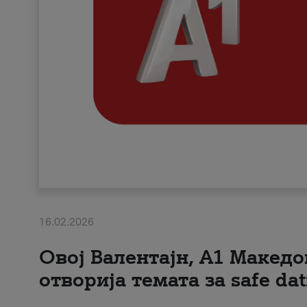
16.02.2026
Овој Валентајн, A1 Македо
отворија темата за safe dat