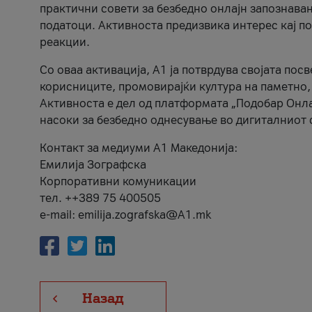
практични совети за безбедно онлајн запознава
податоци. Активноста предизвика интерес кај п
реакции.
Со оваа активација, А1 ја потврдува својата пос
корисниците, промовирајќи култура на паметно,
Активноста е дел од платформата „Подобар Онла
насоки за безбедно однесување во дигиталниот 
Контакт за медиуми А1 Македонија:
Емилија Зографска
Корпоративни комуникации
тел. ++389 75 400505
e-mail: emilija.zografska@A1.mk
Назад