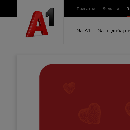
Приватни
Деловни
З
За А1
За подобар 