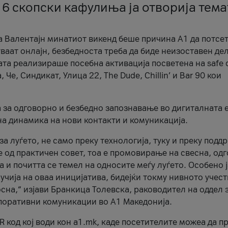
 6 скопски кафулиња ја отворија тема
а Валентајн минатиот викенд беше причина А1 да потсет
ваат онлајн, безбедноста треба да биде неизоставен дел
ата реализираше посебна активација посветена на safe d
е, Синдикат, Улица 22, The Dude, Chillin’ и Bar 90 кои
а за одговорно и безбедно запознавање во дигиталната 
на динамика на нови контакти и комуникација.
а луѓето, не само преку технологија, туку и преку подд
ќе од практичен совет, тоа е промовирање на свесна, од
а и почитта се темел на односите меѓу луѓето. Особено 
чија на оваа иницијатива, бидејќи токму нивното учест
сна,“ изјави Бранкица Толевска, раководител на оддел 
поративни комуникации во А1 Македонија.
R код кој води кон a1.mk, каде посетителите можеа да п