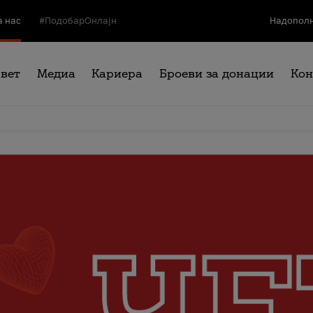
а нас
#ПодобарОнлајн
Надополн
свет
Медиа
Кариера
Броеви за донации
Кон