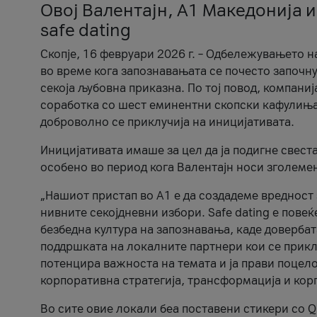
Овој Валентајн, A1 Македонија и
safe dating
Скопје, 16 февруари 2026 г. – Одбележувањето н
во време кога запознавањата се почесто започну
секоја љубовна приказна. По тој повод, компаниј
соработка со шест еминентни скопски кафулиња, Ч
доброволно се приклучија на иницијативата.
Иницијативата имаше за цел да ја подигне свест
особено во период кога Валентајн носи зголеме
„Нашиот пристап во А1 е да создадеме вредност з
нивните секојдневни избори. Safe dating е пове
безбедна култура на запознавања, каде довербат
поддршката на локалните партнери кои се приклу
потенцира важноста на темата и ја прави поцело
корпоративна стратегија, трансформација и кор
Во сите овие локали беа поставени стикери со Q