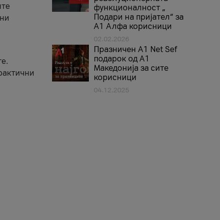
ите
функционалност „
Подари на пријател“ за
вни
А1 Алфа корисници
02.02.2026
Празничен A1 Net Sеf
подарок од А1
е.
Македонија за сите
практични
корисници
04.12.2025