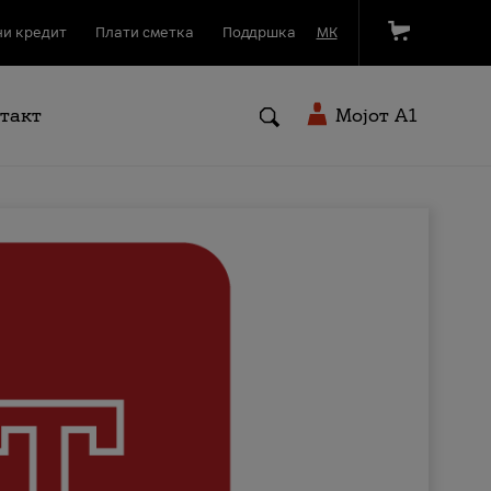
и кредит
Плати сметка
Поддршка
МК
такт
Мојот A1