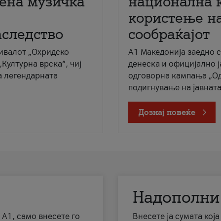
мена музичка
национална 
користење на
аследство
сообраќајот
ивалот „Охридско
A1 Македонија заедно 
„Културна врска“, чиј
денеска и официјално 
а легендарната
одговорна кампања „Од
подигнување на јавната 
Дознај повеќе
Надополни
 А1, само внесете го
Внесете ја сумата кој