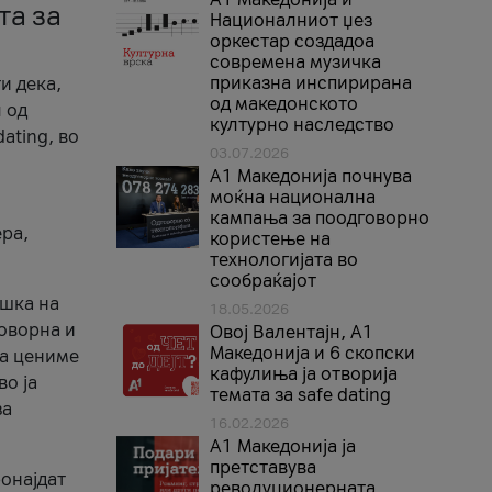
та за
Националниот џез
оркестар создадоа
современа музичка
приказна инспирирана
и дека,
од македонското
 од
културно наследство
ating, во
03.07.2026
A1 Македонија почнува
моќна национална
кампања за поодговорно
ера,
користење на
технологијата во
сообраќајот
ршка на
18.05.2026
говорна и
Овој Валентајн, A1
Македонија и 6 скопски
ја цениме
кафулиња ја отворија
во ја
темата за safe dating
за
16.02.2026
А1 Македонија ја
претставува
ронајдат
револуционерната