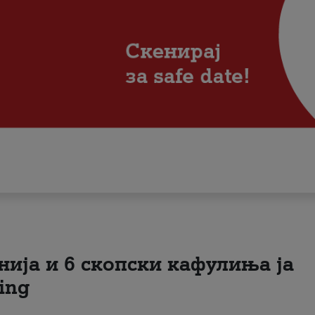
нија и 6 скопски кафулиња ја
ing