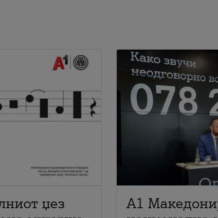
лниот џез
A1 Македони