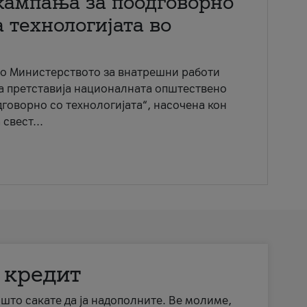
кампања за поодговорно
 технологијата во
со Министерството за внатрешни работи
ја претставија националната општествено
говорно со технологијата“, насочена кон
свест...
 кредит
а што сакате да ја надополните. Ве молиме,