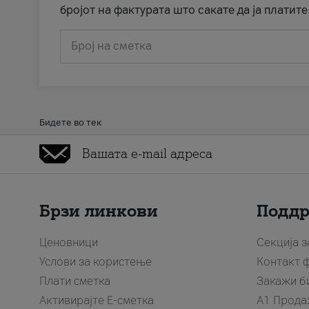
бројот на фактурата што сакате да ја платите
Број на сметка
Бидете во тек
Брзи линкови
Подд
Ценовници
Секција 
Услови за користење
Контакт 
Плати сметка
Закажи б
Активирајте Е-сметка
A1 Прода