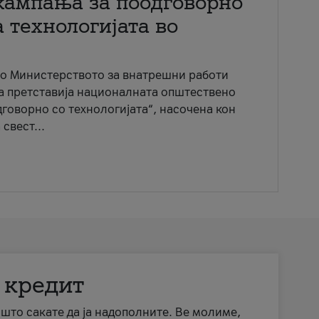
кампања за поодговорно
 технологијата во
со Министерството за внатрешни работи
ја претставија националната општествено
говорно со технологијата“, насочена кон
свест...
 кредит
а што сакате да ја надополните. Ве молиме,