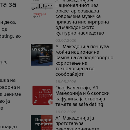
та за
Националниот џез
оркестар создадоа
современа музичка
приказна инспирирана
и дека,
од македонското
 од
културно наследство
ating, во
03.07.2026
A1 Македонија почнува
моќна национална
кампања за поодговорно
ера,
користење на
технологијата во
сообраќајот
ршка на
18.05.2026
говорна и
Овој Валентајн, A1
Македонија и 6 скопски
ја цениме
кафулиња ја отворија
во ја
темата за safe dating
за
16.02.2026
А1 Македонија ја
претставува
ронајдат
револуционерната