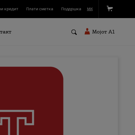
и кредит
Плати сметка
Поддршка
МК
такт
Мојот A1