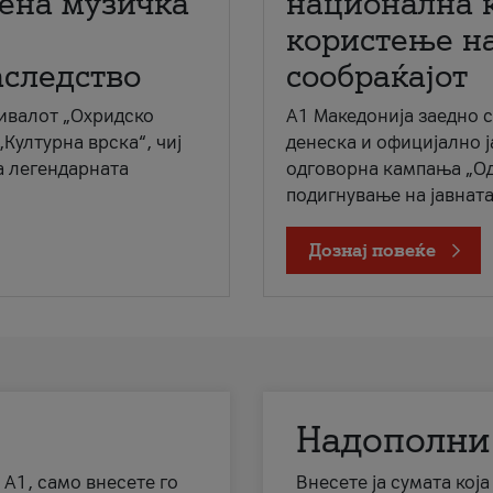
мена музичка
национална 
користење на
аследство
сообраќајот
ивалот „Охридско
A1 Македонија заедно 
„Културна врска“, чиј
денеска и официјално 
а легендарната
одговорна кампања „Од
подигнување на јавната 
Дознај повеќе
Надополни
 А1, само внесете го
Внесете ја сумата кој