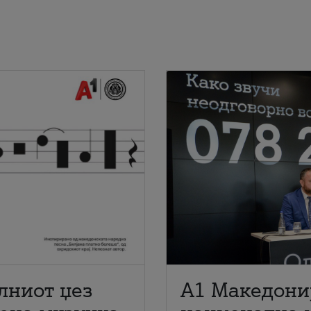
лниот џез
A1 Македони