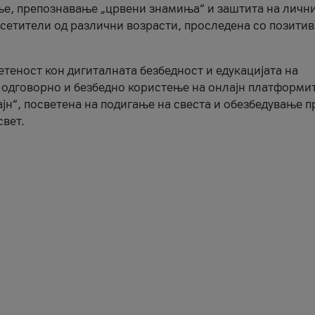
ње, препознавање „црвени знамиња“ и заштита на личн
осетители од различни возрасти, проследена со позити
ветеност кон дигиталната безбедност и едукацијата на
 одговорно и безбедно користење на онлајн платформит
јн“, посветена на подигање на свеста и обезбедување 
свет.