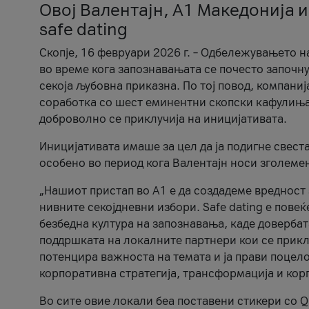
Овој Валентајн, A1 Македонија и
safe dating
Скопје, 16 февруари 2026 г. – Одбележувањето н
во време кога запознавањата се почесто започну
секоја љубовна приказна. По тој повод, компаниј
соработка со шест еминентни скопски кафулиња, Ч
доброволно се приклучија на иницијативата.
Иницијативата имаше за цел да ја подигне свест
особено во период кога Валентајн носи зголеме
„Нашиот пристап во А1 е да создадеме вредност з
нивните секојдневни избори. Safe dating е пове
безбедна култура на запознавања, каде довербат
поддршката на локалните партнери кои се приклу
потенцира важноста на темата и ја прави поцело
корпоративна стратегија, трансформација и кор
Во сите овие локали беа поставени стикери со Q