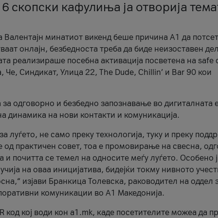
 6 скопски кафулиња ја отворија тема
а Валентајн минатиот викенд беше причина А1 да потсет
ваат онлајн, безбедноста треба да биде неизоставен дел
ата реализираше посебна активација посветена на safe d
е, Синдикат, Улица 22, The Dude, Chillin’ и Bar 90 кои
а за одговорно и безбедно запознавање во дигиталната 
на динамика на нови контакти и комуникација.
а луѓето, не само преку технологија, туку и преку подд
ќе од практичен совет, тоа е промовирање на свесна, од
а и почитта се темел на односите меѓу луѓето. Особено 
чија на оваа иницијатива, бидејќи токму нивното учест
сна,“ изјави Бранкица Толевска, раководител на оддел 
поративни комуникации во А1 Македонија.
R код кој води кон a1.mk, каде посетителите можеа да п