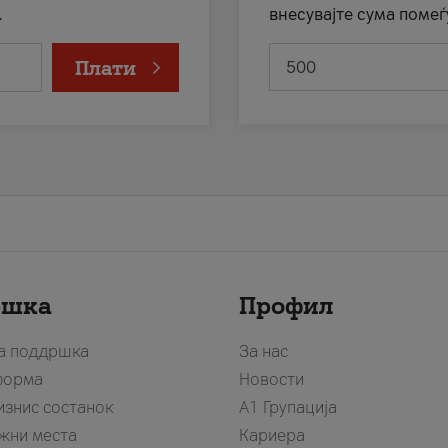
.
внесувајте сума помеѓ
Плати
ршка
Профил
за поддршка
За нас
форма
Новости
изнис состанок
А1 Групација
жни места
Кариера