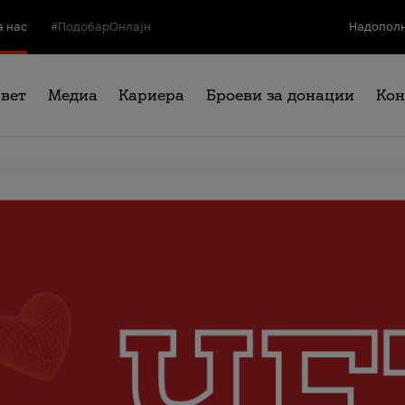
а нас
#ПодобарОнлајн
Надополн
свет
Медиа
Кариера
Броеви за донации
Кон