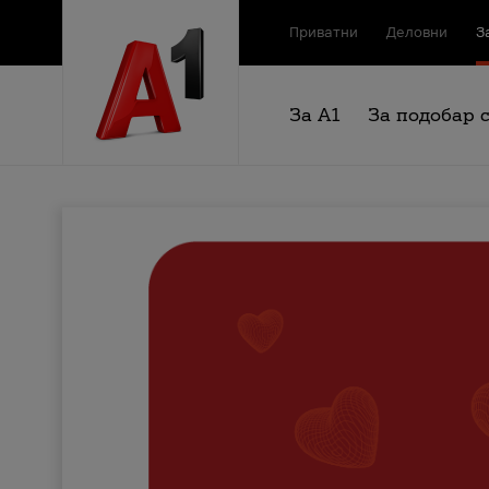
Приватни
Деловни
З
За А1
За подобар 