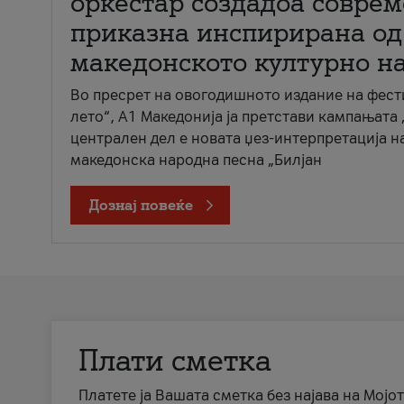
оркестар создадоа совре
приказна инспирирана од
македонското културно н
Во пресрет на овогодишното издание на фест
лето“, А1 Македонија ја претстави кампањата 
централен дел е новата џез-интерпретација н
македонска народна песна „Билјан
Дознај повеќе
Плати сметка
Платете ја Вашата сметка без најава на Мојот