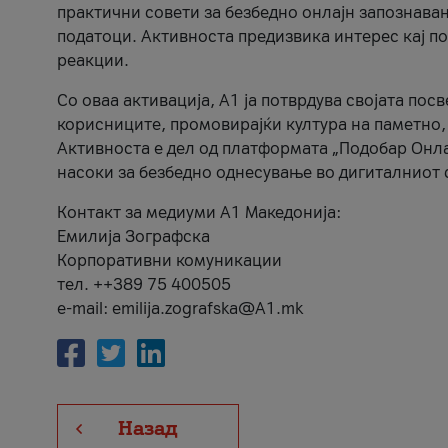
практични совети за безбедно онлајн запознава
податоци. Активноста предизвика интерес кај п
реакции.
Со оваа активација, А1 ја потврдува својата пос
корисниците, промовирајќи култура на паметно,
Активноста е дел од платформата „Подобар Онла
насоки за безбедно однесување во дигиталниот 
Контакт за медиуми А1 Македонија:
Емилија Зографска
Корпоративни комуникации
тел. ++389 75 400505
e-mail: emilija.zografska@A1.mk
Назад