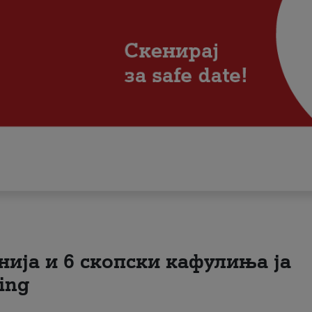
нија и 6 скопски кафулиња ја
ing