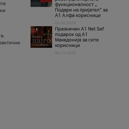
ите
функционалност „
Подари на пријател“ за
вни
А1 Алфа корисници
02.02.2026
Празничен A1 Net Sеf
подарок од А1
е.
Македонија за сите
практични
корисници
04.12.2025