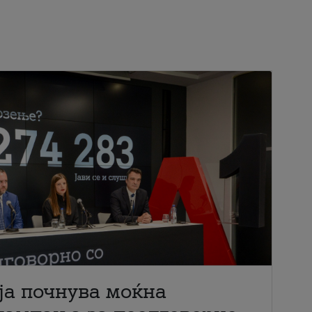
ја почнува моќна