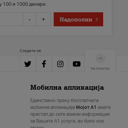
у 100 и 1000 денари.
-
+
Надополни
Следете нè
На почеток
Мобилна апликација
Единствено преку бесплатната
мобилна апликација
Мојот A1
имате
пристап до сите важни информации
за Вашите A1 услуги, во било кое
време.