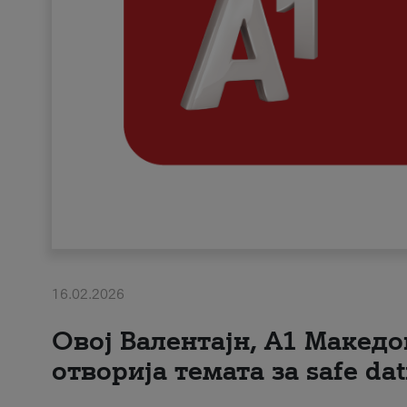
16.02.2026
Овој Валентајн, A1 Македо
отворија темата за safe dat