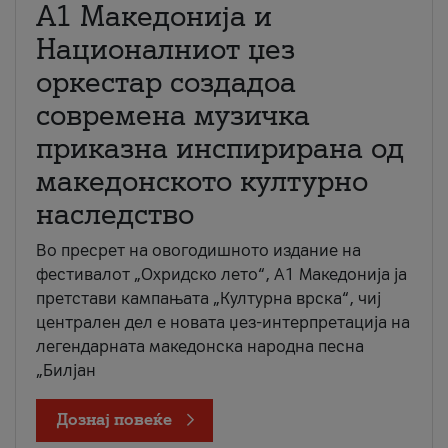
А1 Македонија и
Националниот џез
оркестар создадоа
современа музичка
приказна инспирирана од
македонското културно
наследство
Во пресрет на овогодишното издание на
фестивалот „Охридско лето“, А1 Македонија ја
претстави кампањата „Културна врска“, чиј
централен дел е новата џез-интерпретација на
легендарната македонска народна песна
„Билјан
Дознај повеќе