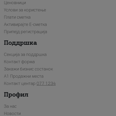
Ценовници
Услови за користење
Плати сметка
Активирајте Е-сметка
Припејд регистрација
Поддршка
Секција за поддршка
Контакт форма
Закажи бизнис состанок
A1 Продажни места
Контакт центар
077 1234
Профил
За нас
Новости