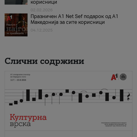
корисници
02.02.2026
Празничен A1 Net Sеf подарок од А1
Македонија за сите корисници
04.12.2025
Слични содржини