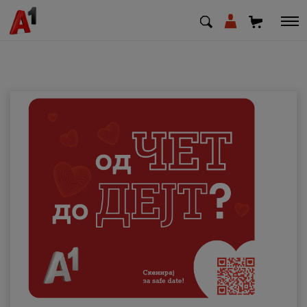
МК
EN
SQ
Приватни
Деловни
Поддршка
Надополни кредит
Плати сметка