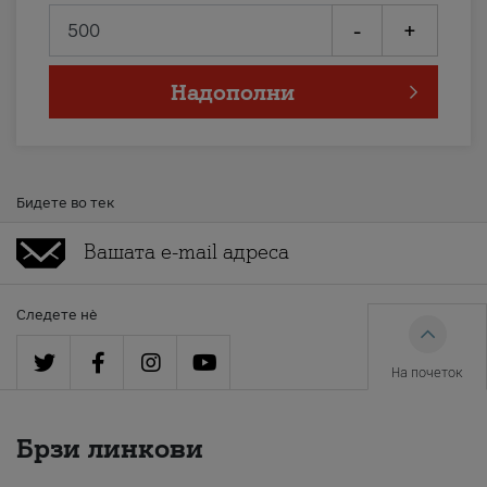
-
+
Надополни
Бидете во тек
Следете нè
На почеток
Брзи линкови