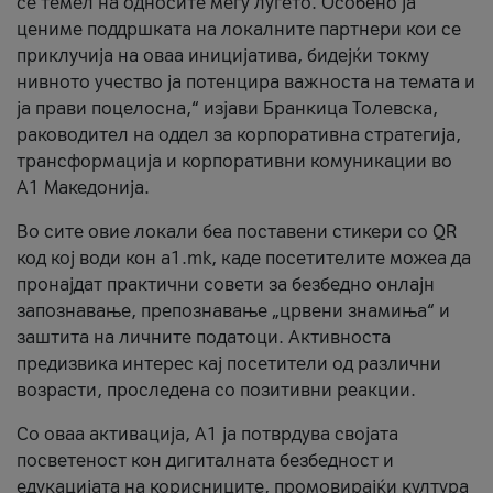
се темел на односите меѓу луѓето. Особено ја
цениме поддршката на локалните партнери кои се
приклучија на оваа иницијатива, бидејќи токму
нивното учество ја потенцира важноста на темата и
ја прави поцелосна,“ изјави Бранкица Толевска,
раководител на оддел за корпоративна стратегија,
трансформација и корпоративни комуникации во
А1 Македонија.
Во сите овие локали беа поставени стикери со QR
код кој води кон a1.mk, каде посетителите можеа да
пронајдат практични совети за безбедно онлајн
запознавање, препознавање „црвени знамиња“ и
заштита на личните податоци. Активноста
предизвика интерес кај посетители од различни
возрасти, проследена со позитивни реакции.
Со оваа активација, А1 ја потврдува својата
посветеност кон дигиталната безбедност и
едукацијата на корисниците, промовирајќи култура