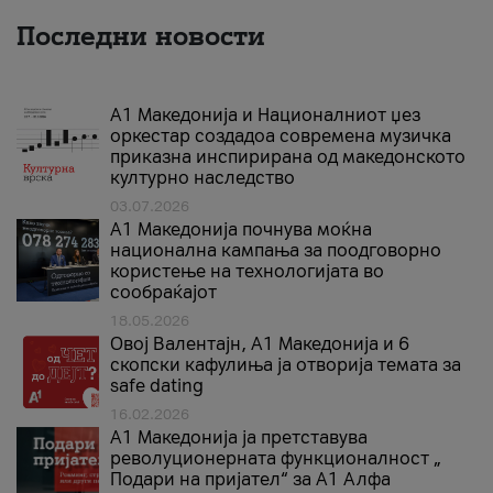
Последни новости
А1 Македонија и Националниот џез
оркестар создадоа современа музичка
приказна инспирирана од македонското
културно наследство
03.07.2026
A1 Македонија почнува моќна
национална кампања за поодговорно
користење на технологијата во
сообраќајот
18.05.2026
Овој Валентајн, A1 Македонија и 6
скопски кафулиња ја отворија темата за
safe dating
16.02.2026
А1 Македонија ја претставува
револуционерната функционалност „
Подари на пријател“ за А1 Алфа