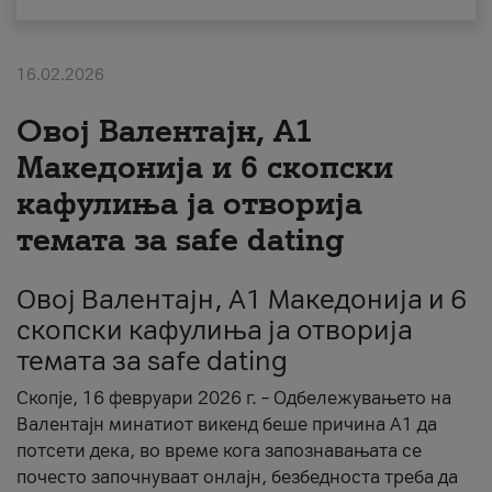
За нас
16.02.2026
#ПодобарОнлајн
Овој Валентајн, A1
Македонија и 6 скопски
кафулиња ја отворија
темата за safe dating
Овој Валентајн, A1 Македонија и 6
скопски кафулиња ја отворија
темата за safe dating
Скопје, 16 февруари 2026 г. – Одбележувањето на
Валентајн минатиот викенд беше причина А1 да
потсети дека, во време кога запознавањата се
почесто започнуваат онлајн, безбедноста треба да