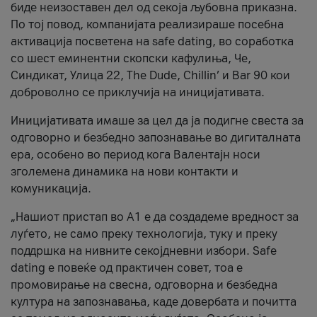
биде неизоставен дел од секоја љубовна приказна.
По тој повод, компанијата реализираше посебна
активација посветена на safe dating, во соработка
со шест еминентни скопски кафулиња, Че,
Синдикат, Улица 22, The Dude, Chillin’ и Bar 90 кои
доброволно се приклучија на иницијативата.
Иницијативата имаше за цел да ја подигне свеста за
одговорно и безбедно запознавање во дигиталната
ера, особено во период кога Валентајн носи
зголемена динамика на нови контакти и
комуникација.
„Нашиот пристап во А1 е да создадеме вредност за
луѓето, не само преку технологија, туку и преку
поддршка на нивните секојдневни избори. Safe
dating е повеќе од практичен совет, тоа е
промовирање на свесна, одговорна и безбедна
култура на запознавања, каде довербата и почитта