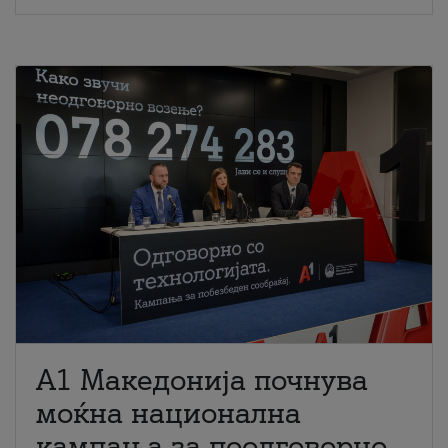
A1 Македонија почнува
моќна национална
кампања за поодговорно